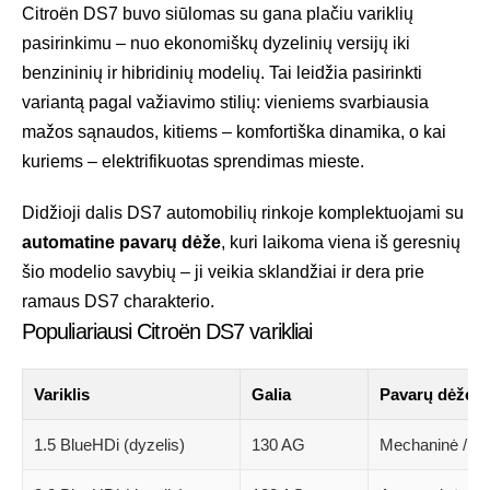
Citroën DS7 buvo siūlomas su gana plačiu variklių
pasirinkimu – nuo ekonomiškų dyzelinių versijų iki
benzininių ir hibridinių modelių. Tai leidžia pasirinkti
variantą pagal važiavimo stilių: vieniems svarbiausia
mažos sąnaudos, kitiems – komfortiška dinamika, o kai
kuriems – elektrifikuotas sprendimas mieste.
Didžioji dalis DS7 automobilių rinkoje komplektuojami su
automatine pavarų dėže
, kuri laikoma viena iš geresnių
šio modelio savybių – ji veikia sklandžiai ir dera prie
ramaus DS7 charakterio.
Populiariausi Citroën DS7 varikliai
Variklis
Galia
Pavarų dėžė
1.5 BlueHDi (dyzelis)
130 AG
Mechaninė / au