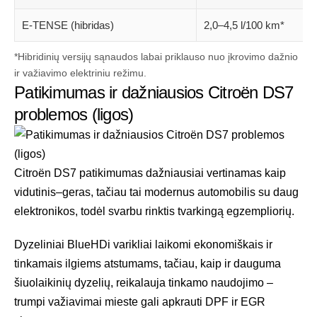
E-TENSE (hibridas)
2,0–4,5 l/100 km*
*Hibridinių versijų sąnaudos labai priklauso nuo įkrovimo dažnio
ir važiavimo elektriniu režimu.
Patikimumas ir dažniausios Citroën DS7
problemos (ligos)
Citroën DS7 patikimumas dažniausiai vertinamas kaip
vidutinis–geras, tačiau tai modernus automobilis su daug
elektronikos, todėl svarbu rinktis tvarkingą egzempliorių.
Dyzeliniai BlueHDi varikliai laikomi ekonomiškais ir
tinkamais ilgiems atstumams, tačiau, kaip ir dauguma
šiuolaikinių dyzelių, reikalauja tinkamo naudojimo –
trumpi važiavimai mieste gali apkrauti DPF ir EGR