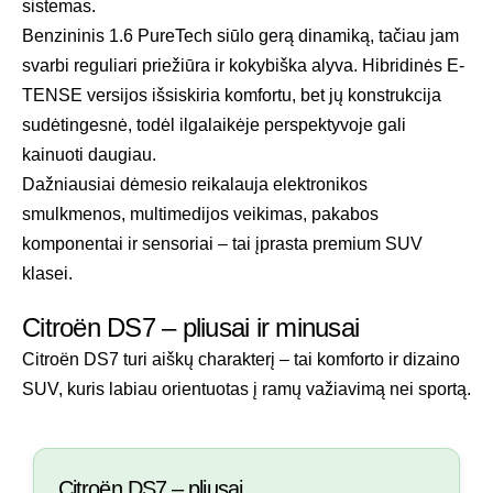
sistemas.
Benzininis 1.6 PureTech siūlo gerą dinamiką, tačiau jam
svarbi reguliari priežiūra ir kokybiška alyva. Hibridinės E-
TENSE versijos išsiskiria komfortu, bet jų konstrukcija
sudėtingesnė, todėl ilgalaikėje perspektyvoje gali
kainuoti daugiau.
Dažniausiai dėmesio reikalauja elektronikos
smulkmenos, multimedijos veikimas, pakabos
komponentai ir sensoriai – tai įprasta premium SUV
klasei.
Citroën DS7 – pliusai ir minusai
Citroën DS7 turi aiškų charakterį – tai komforto ir dizaino
SUV, kuris labiau orientuotas į ramų važiavimą nei sportą.
Citroën DS7 – pliusai