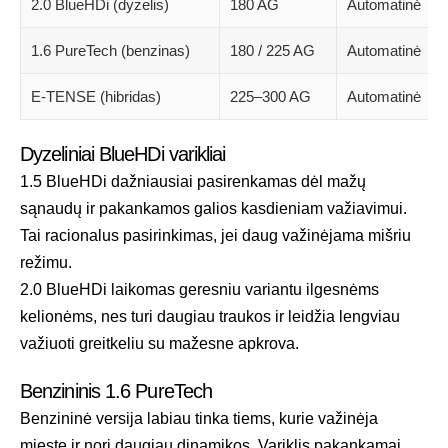
2.0 BlueHDi (dyzelis)
180 AG
Automatinė
1.6 PureTech (benzinas)
180 / 225 AG
Automatinė
E-TENSE (hibridas)
225–300 AG
Automatinė
Dyzeliniai BlueHDi varikliai
1.5 BlueHDi dažniausiai pasirenkamas dėl mažų
sąnaudų ir pakankamos galios kasdieniam važiavimui.
Tai racionalus pasirinkimas, jei daug važinėjama mišriu
režimu.
2.0 BlueHDi laikomas geresniu variantu ilgesnėms
kelionėms, nes turi daugiau traukos ir leidžia lengviau
važiuoti greitkeliu su mažesne apkrova.
Benzininis 1.6 PureTech
Benzininė versija labiau tinka tiems, kurie važinėja
mieste ir nori daugiau dinamikos. Variklis pakankamai