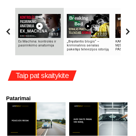
18:13
17:03
Ex Machina: kontrolės ir
„Bręstantis blogis“ –
KAMUOLINIS 
pasirinkimo anatomija
kriminalinis serialas
MĮSLINGA G
pakeitęs televizijos istoriją
PASLAPTIS
Taip pat skaitykite
Patarimai