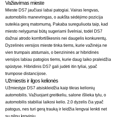
Važiavimas mieste
Mieste DS7 jaučiasi labai patogiai. Vairas lengvas,
automobilis manevringas, o aukšta sėdėjimo pozicija
suteikia gerą matomumą. Pakaba sureguliuota taip, kad
miesto nelygumai būtų sugeriami švelniai, todėl DS7
dažnai atrodo komfortiškesnis nei daugelis konkurentų.
Dyzelinės versijos mieste tinka tiems, kurie važinėja ne
vien trumpais atstumais, o benzininės ar hibridinės
versijos labiau patogios tiems, kurie daug laiko praleidžia
spūstyse. Hibridinis DS7 gali judėti itin tyliai, ypač
trumpose distancijose.
Užmiestis ir ilgos kelionės
Užmiestyje DS7 atsiskleidžia kaip tikras kelionių
automobilis. Važiuojant greitkeliu, salone išlieka tylu, o
automobilis stabiliai laikosi kelio. 2.0 dyzelis čia ypač
patogus, nes turi gerą trauką ir leidžia lengvai lenkti net
su pilnu kroviniu.