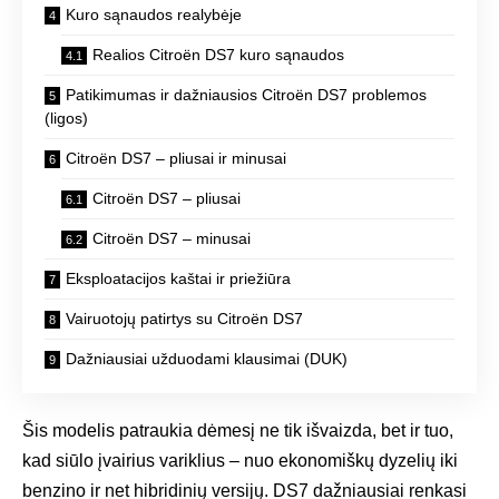
Kuro sąnaudos realybėje
Realios Citroën DS7 kuro sąnaudos
Patikimumas ir dažniausios Citroën DS7 problemos
(ligos)
Citroën DS7 – pliusai ir minusai
Citroën DS7 – pliusai
Citroën DS7 – minusai
Eksploatacijos kaštai ir priežiūra
Vairuotojų patirtys su Citroën DS7
Dažniausiai užduodami klausimai (DUK)
Šis modelis patraukia dėmesį ne tik išvaizda, bet ir tuo,
kad siūlo įvairius variklius – nuo ekonomiškų dyzelių iki
benzino ir net hibridinių versijų. DS7 dažniausiai renkasi