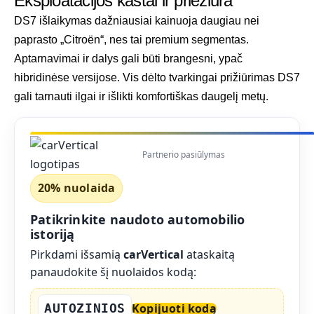
Eksploatacijos kaštai ir priežiūra
DS7 išlaikymas dažniausiai kainuoja daugiau nei
paprasto „Citroën“, nes tai premium segmentas.
Aptarnavimai ir dalys gali būti brangesni, ypač
hibridinėse versijose. Vis dėlto tvarkingai prižiūrimas DS7
gali tarnauti ilgai ir išlikti komfortiškas daugelį metų.
Partnerio pasiūlymas
20% nuolaida
Patikrinkite naudoto automobilio
istoriją
Pirkdami išsamią
carVertical
ataskaitą
panaudokite šį nuolaidos kodą:
AUTOZINIOS
Kopijuoti kodą