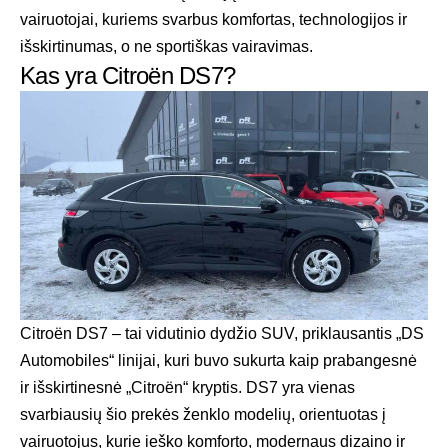
vairuotojai, kuriems svarbus komfortas, technologijos ir
išskirtinumas, o ne sportiškas vairavimas.
Kas yra Citroën DS7?
Citroën DS7 – tai vidutinio dydžio SUV, priklausantis „DS
Automobiles“ linijai, kuri buvo sukurta kaip prabangesnė
ir išskirtinesnė „Citroën“ kryptis. DS7 yra vienas
svarbiausių šio prekės ženklo modelių, orientuotas į
vairuotojus, kurie ieško komforto, modernaus dizaino ir