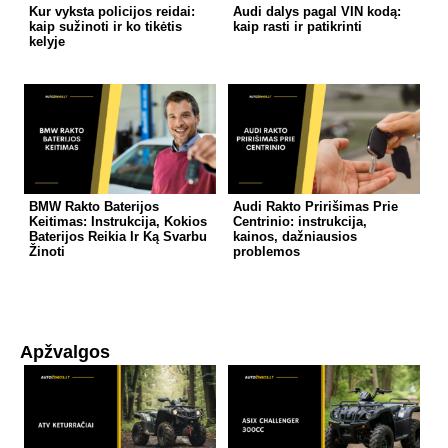
Kur vyksta policijos reidai:
Audi dalys pagal VIN kodą:
kaip sužinoti ir ko tikėtis
kaip rasti ir patikrinti
kelyje
BMW Rakto Baterijos
Audi Rakto Pririšimas Prie
Keitimas: Instrukcija, Kokios
Centrinio: instrukcija,
Baterijos Reikia Ir Ką Svarbu
kainos, dažniausios
Žinoti
problemos
Apžvalgos