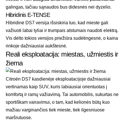
galingas, tačiau sąnaudos bus didesnės nei dyzelio.
Hibridinis E-TENSE
Hibridinė DS7 versija išsiskiria tuo, kad mieste gali
važiuoti labai tyliai ir trumpais atstumais naudoti elektrą.
Vis dėlto tokios versijos priežiūra sudėtingesnė, o kaina
rinkoje dažniausiai aukštesnė.
Reali eksploatacija: miestas, užmiestis ir
žiema
Citroën DS7 kasdienėje eksploatacijoje dažniausiai
vertinamas kaip SUV, kuris labiausiai orientuotas į
komfortą ir ramų važiavimą. Tai automobilis, sukurtas ne
sportiškam vairavimui, o tam, kad kelionės būtų kuo
mažiau varginančios tiek mieste, tiek ilgesniuose
maršrutuose.