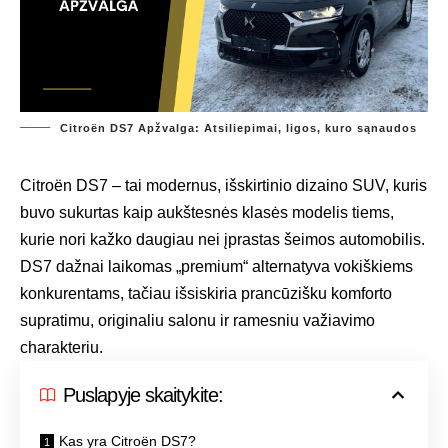
Citroën DS7 Apžvalga: Atsiliepimai, ligos, kuro sąnaudos
Citroën DS7 – tai modernus, išskirtinio dizaino SUV, kuris
buvo sukurtas kaip aukštesnės klasės modelis tiems,
kurie nori kažko daugiau nei įprastas šeimos automobilis.
DS7 dažnai laikomas „premium“ alternatyva vokiškiems
konkurentams, tačiau išsiskiria prancūzišku komforto
supratimu, originaliu salonu ir ramesniu važiavimo
charakteriu.
Puslapyje skaitykite:
Kas yra Citroën DS7?