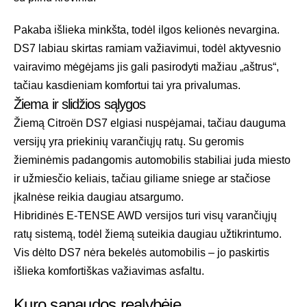
Pakaba išlieka minkšta, todėl ilgos kelionės nevargina.
DS7 labiau skirtas ramiam važiavimui, todėl aktyvesnio
vairavimo mėgėjams jis gali pasirodyti mažiau „aštrus“,
tačiau kasdieniam komfortui tai yra privalumas.
Žiema ir slidžios sąlygos
Žiemą Citroën DS7 elgiasi nuspėjamai, tačiau dauguma
versijų yra priekinių varančiųjų ratų. Su geromis
žieminėmis padangomis automobilis stabiliai juda miesto
ir užmiesčio keliais, tačiau giliame sniege ar stačiose
įkalnėse reikia daugiau atsargumo.
Hibridinės E-TENSE AWD versijos turi visų varančiųjų
ratų sistemą, todėl žiemą suteikia daugiau užtikrintumo.
Vis dėlto DS7 nėra bekelės automobilis – jo paskirtis
išlieka komfortiškas važiavimas asfaltu.
Kuro sąnaudos realybėje