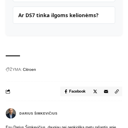
Ar DS7 tinka ilgoms kelionėms?
ŽYMA:
Citroen
Facebook
DARIUS ŠIMKEVIČIUS
Esu Darius Šimkevičius, daugiau nei penkiolika metų rašantis apie