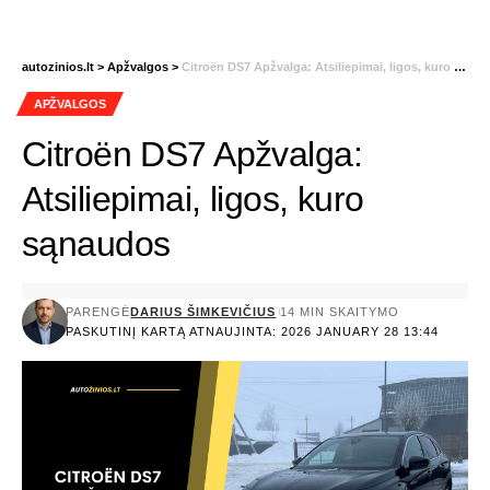
autozinios.lt
>
Apžvalgos
>
Citroën DS7 Apžvalga: Atsiliepimai, ligos, kuro sąnaudos
APŽVALGOS
Citroën DS7 Apžvalga:
Atsiliepimai, ligos, kuro
sąnaudos
PARENGĖ
DARIUS ŠIMKEVIČIUS
14 MIN SKAITYMO
PASKUTINĮ KARTĄ ATNAUJINTA: 2026 JANUARY 28 13:44