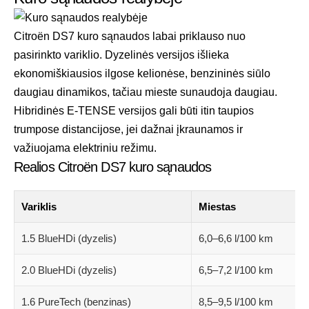
Citroën DS7 kuro sąnaudos labai priklauso nuo
pasirinkto variklio. Dyzelinės versijos išlieka
ekonomiškiausios ilgose kelionėse, benzininės siūlo
daugiau dinamikos, tačiau mieste sunaudoja daugiau.
Hibridinės E-TENSE versijos gali būti itin taupios
trumpose distancijose, jei dažnai įkraunamos ir
važiuojama elektriniu režimu.
Realios Citroën DS7 kuro sąnaudos
Variklis
Miestas
1.5 BlueHDi (dyzelis)
6,0–6,6 l/100 km
2.0 BlueHDi (dyzelis)
6,5–7,2 l/100 km
1.6 PureTech (benzinas)
8,5–9,5 l/100 km