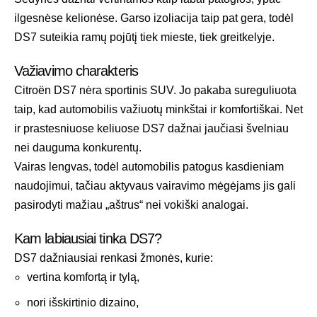
ilgesnėse kelionėse. Garso izoliacija taip pat gera, todėl
DS7 suteikia ramų pojūtį tiek mieste, tiek greitkelyje.
Važiavimo charakteris
Citroën DS7 nėra sportinis SUV. Jo pakaba sureguliuota
taip, kad automobilis važiuotų minkštai ir komfortiškai. Net
ir prastesniuose keliuose DS7 dažnai jaučiasi švelniau
nei dauguma konkurentų.
Vairas lengvas, todėl automobilis patogus kasdieniam
naudojimui, tačiau aktyvaus vairavimo mėgėjams jis gali
pasirodyti mažiau „aštrus“ nei vokiški analogai.
Kam labiausiai tinka DS7?
DS7 dažniausiai renkasi žmonės, kurie:
vertina komfortą ir tylą,
nori išskirtinio dizaino,