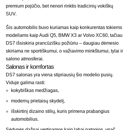
premium pojūčio, bet nenori rinktis tradicinių vokiškų
SUV.
Šis automobilis buvo kuriamas kaip konkurentas tokiems
modeliams kaip Audi Q5, BMW X3 ar Volvo XC60, tačiau
DS7 išsiskiria prancūzišku požiūriu – daugiau dėmesio
skiriama ne sportiškumui, o važiavimo minkštumui, tylai ir
salono atmosferai.
Salonas ir komfortas
DS7 salonas yra viena stipriausių šio modelio pusių.
Viduje galima rasti:
kokybiškas medžiagas,
modernų prietaisų skydelį,
išskirtinį dizaino stilių, kuris primena prabangius
automobilius.
Sėdynės dažnai vertinamos kaip labai patogios, ypač