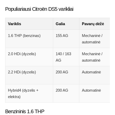
Populiariausi Citroën DS5 varikliai
Variklis
Galia
Pavarų dėžė
1.6 THP (benzinas)
155 AG
Mechaninė /
automatinė
2.0 HDi (dyzelis)
140 / 163
Mechaninė /
AG
automatinė
2.2 HDi (dyzelis)
200 AG
Automatinė
Hybrid4 (dyzelis +
200 AG
Automatinė
elektra)
Benzininis 1.6 THP