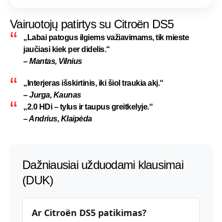
Vairuotojų patirtys su Citroën DS5
„Labai patogus ilgiems važiavimams, tik mieste
jaučiasi kiek per didelis.“
– Mantas, Vilnius
„Interjeras išskirtinis, iki šiol traukia akį.“
– Jurga, Kaunas
„2.0 HDi – tylus ir taupus greitkelyje.“
– Andrius, Klaipėda
Dažniausiai užduodami klausimai
(DUK)
Ar Citroën DS5 patikimas?