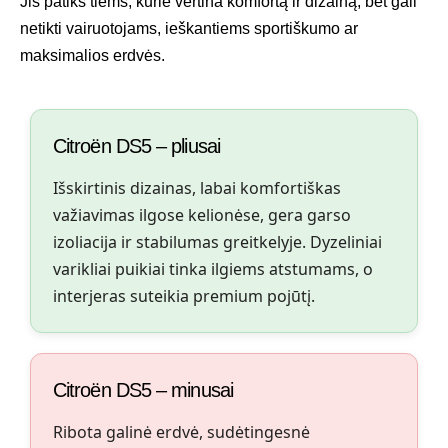
Jis patiks tiems, kurie vertina komfortą ir dizainą, bet gali
netikti vairuotojams, ieškantiems sportiškumo ar
maksimalios erdvės.
Citroën DS5 – pliusai
Išskirtinis dizainas, labai komfortiškas
važiavimas ilgose kelionėse, gera garso
izoliacija ir stabilumas greitkelyje. Dyzeliniai
varikliai puikiai tinka ilgiems atstumams, o
interjeras suteikia premium pojūtį.
Citroën DS5 – minusai
Ribota galinė erdvė, sudėtingesnė