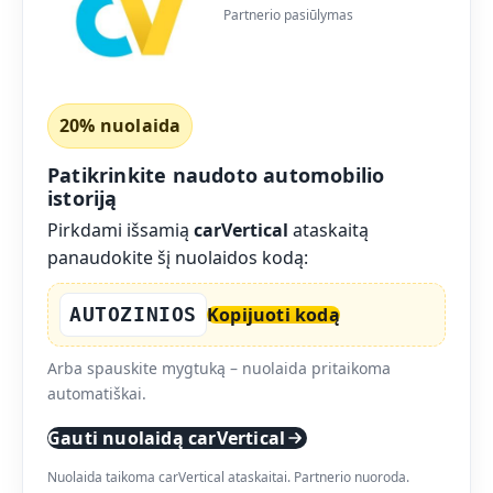
Partnerio pasiūlymas
20% nuolaida
Patikrinkite naudoto automobilio
istoriją
Pirkdami išsamią
carVertical
ataskaitą
panaudokite šį nuolaidos kodą:
AUTOZINIOS
Kopijuoti kodą
Arba spauskite mygtuką – nuolaida pritaikoma
automatiškai.
Gauti nuolaidą carVertical
Nuolaida taikoma carVertical ataskaitai. Partnerio nuoroda.