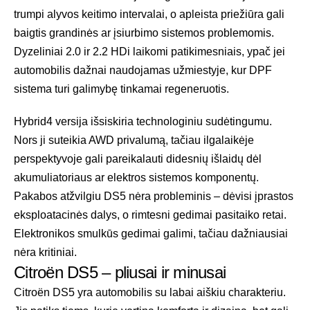
trumpi alyvos keitimo intervalai, o apleista priežiūra gali
baigtis grandinės ar įsiurbimo sistemos problemomis.
Dyzeliniai 2.0 ir 2.2 HDi laikomi patikimesniais, ypač jei
automobilis dažnai naudojamas užmiestyje, kur DPF
sistema turi galimybę tinkamai regeneruotis.
Hybrid4 versija išsiskiria technologiniu sudėtingumu.
Nors ji suteikia AWD privalumą, tačiau ilgalaikėje
perspektyvoje gali pareikalauti didesnių išlaidų dėl
akumuliatoriaus ar elektros sistemos komponentų.
Pakabos atžvilgiu DS5 nėra probleminis – dėvisi įprastos
eksploatacinės dalys, o rimtesni gedimai pasitaiko retai.
Elektronikos smulkūs gedimai galimi, tačiau dažniausiai
nėra kritiniai.
Citroën DS5 – pliusai ir minusai
Citroën DS5 yra automobilis su labai aiškiu charakteriu.