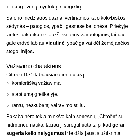
daug fizinių mygtukų ir jungiklių.
Salono medžiagos dažnai vertinamos kaip kokybiškos,
sėdynės – patogios, ypač ilgesnėse kelionėse. Priekyje
vietos pakanka net aukštesniems vairuotojams, tačiau
gale erdvė labiau
vidutinė
, ypač galvai dėl žemėjančios
stogo linijos.
Važiavimo charakteris
Citroën DS5 labiausiai orientuotas į:
komfortišką važiavimą,
stabilumą greitkelyje,
ramų, neskubantį vairavimo stilių.
Pakaba nėra tokia minkšta kaip senesnių „Citroën“ su
hidropneumatika, tačiau ji sureguliuota taip, kad
gerai
sugeria kelio nelygumus
ir leidžia jaustis užtikrintai