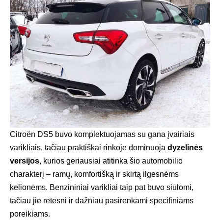
Citroën DS5 buvo komplektuojamas su gana įvairiais
varikliais, tačiau praktiškai rinkoje dominuoja
dyzelinės
versijos
, kurios geriausiai atitinka šio automobilio
charakterį – ramų, komfortišką ir skirtą ilgesnėms
kelionėms. Benzininiai varikliai taip pat buvo siūlomi,
tačiau jie retesni ir dažniau pasirenkami specifiniams
poreikiams.