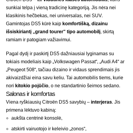
sunkiai telpa į vieną tradicinę kategoriją. Jis nėra nei
klasikinis hečbekas, nei universalas, nei SUV.
Gamintojas DS5 kūrė kaip
komfortišką, dizainu
išsiskiriantį „grand tourer“ tipo automobilį
, skirtą
ramiam ir patogiam važiavimui.
Pagal dydį ir paskirtį DS5 dažniausiai lyginamas su
tokiais modeliais kaip „Volkswagen Passat“, „Audi A4“ ar
„Peugeot 508“, tačiau dizaino ir vidaus sprendimais jis
akivaizdžiai eina savu keliu. Tai automobilis tiems, kurie
nori
kitokio pojūčio
, o ne standartinio šeimos sedano.
Salonas ir komfortas
Viena ryškiausių Citroën DS5 savybių –
interjeras
. Jis
primena lėktuvo kabiną:
aukšta centrinė konsolė,
atskirti vairuotojo ir keleivio „zonos“,