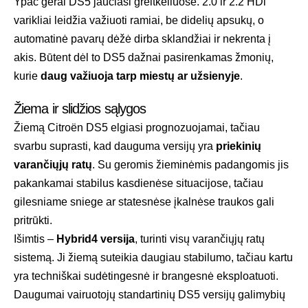
Ypač gerai DS5 jaučiasi greitkeliuose. 2.0 ir 2.2 HDi
varikliai leidžia važiuoti ramiai, be didelių apsukų, o
automatinė pavarų dėžė dirba sklandžiai ir nekrenta į
akis. Būtent dėl to DS5 dažnai pasirenkamas žmonių,
kurie
daug važiuoja tarp miestų ar užsienyje
.
Žiema ir slidžios sąlygos
Žiemą Citroën DS5 elgiasi prognozuojamai, tačiau
svarbu suprasti, kad dauguma versijų yra
priekinių
varančiųjų ratų
. Su geromis žieminėmis padangomis jis
pakankamai stabilus kasdienėse situacijose, tačiau
gilesniame sniege ar statesnėse įkalnėse traukos gali
pritrūkti.
Išimtis –
Hybrid4 versija
, turinti visų varančiųjų ratų
sistemą. Ji žiemą suteikia daugiau stabilumo, tačiau kartu
yra techniškai sudėtingesnė ir brangesnė eksploatuoti.
Daugumai vairuotojų standartinių DS5 versijų galimybių