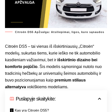
Citroën DS5 Apžvalga: Atsiliepimai, ligos, kuro sąnaudos
Citroën DS5 – tai vienas iš išskirtiniausių „Citroën“
modelių, sukurtas tiems, kurie ieško ne tik automobilio
kasdieniam važiavimui, bet ir
išskirtinio dizaino bei
komforto pojūčio
. Šis modelis sąmoningai nutolo nuo
tradicinių hečbekų ar universalių šeimos automobilių ir
buvo pozicionuojamas kaip
premium stiliaus
alternatyva
vokiškiems modeliams.
Puslapyje skaitykite:
Kas yra Citroën DS5?