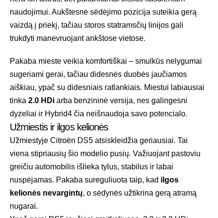
naudojimui. Aukštesnė sėdėjimo pozicija suteikia gerą
vaizdą į priekį, tačiau storos statramsčių linijos gali
trukdyti manevruojant ankštose vietose.
Pakaba mieste veikia komfortiškai – smulkūs nelygumai
sugeriami gerai, tačiau didesnės duobės jaučiamos
aiškiau, ypač su didesniais ratlankiais. Miestui labiausiai
tinka
2.0 HDi
arba benzininė versija, nes galingesni
dyzeliai ir Hybrid4 čia neišnaudoja savo potencialo.
Užmiestis ir ilgos kelionės
Užmiestyje Citroën DS5 atsiskleidžia geriausiai. Tai
viena stipriausių šio modelio pusių. Važiuojant pastoviu
greičiu automobilis išlieka tylus, stabilus ir labai
nuspėjamas. Pakaba sureguliuota taip, kad
ilgos
kelionės nevargintų
, o sėdynės užtikrina gerą atramą
nugarai.