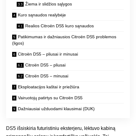
Žiema ir slidžios sąlygos
Kuro sąnaudos realybėje
Realios Citroën DS5 kuro sąnaudos
Patikimumas ir dažniausios Citroën DS5 problemos
(ligos)
Citroën DS5 – pliusai ir minusai
Citroën DS5 – pliusai
Citroën DS5 – minusai
Eksploatacijos kaštai ir priežiūra
Vairuotojų patirtys su Citroën DS5
Dažniausiai užduodami klausimai (DUK)
DS5 išsiskiria futuristiniu eksterjeru, lėktuvo kabiną