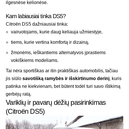
ilgesnėse kelionėse.
Kam labiausiai tinka DS5?
Citroën DS5 dažniausiai tinka:
vairuotojams, kurie daug keliauja užmiestyje,
tiems, kurie vertina komfortą ir dizainą,
žmonėms, ieškantiems alternatyvos įprastiems
vokiškiems modeliams.
Tai nėra sportiškas ar itin praktiškas automobilis, tačiau
jis siūlo
savotišką ramybės ir išskirtinumo derinį
, kuris
patinka ne kiekvienam, bet būtent todėl turi savo ištikimą
gerbėjų ratą.
Variklių ir pavarų dėžių pasirinkimas
(Citroën DS5)