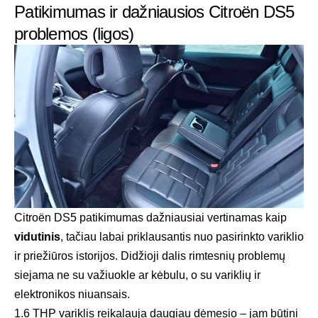
Patikimumas ir dažniausios Citroën DS5
problemos (ligos)
Citroën DS5 patikimumas dažniausiai vertinamas kaip
vidutinis
, tačiau labai priklausantis nuo pasirinkto variklio
ir priežiūros istorijos. Didžioji dalis rimtesnių problemų
siejama ne su važiuokle ar kėbulu, o su variklių ir
elektronikos niuansais.
1.6 THP variklis reikalauja daugiau dėmesio – jam būtini