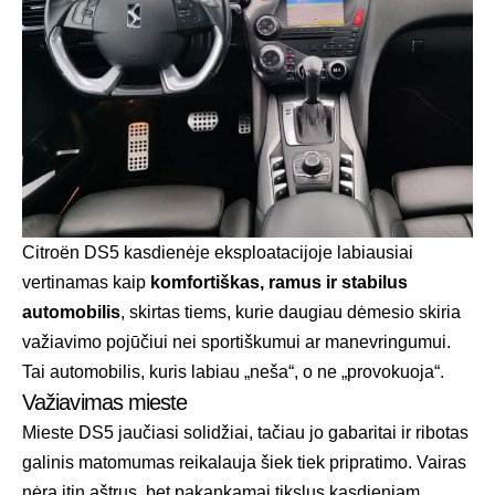
Citroën DS5 kasdienėje eksploatacijoje labiausiai
vertinamas kaip
komfortiškas, ramus ir stabilus
automobilis
, skirtas tiems, kurie daugiau dėmesio skiria
važiavimo pojūčiui nei sportiškumui ar manevringumui.
Tai automobilis, kuris labiau „neša“, o ne „provokuoja“.
Važiavimas mieste
Mieste DS5 jaučiasi solidžiai, tačiau jo gabaritai ir ribotas
galinis matomumas reikalauja šiek tiek pripratimo. Vairas
nėra itin aštrus, bet pakankamai tikslus kasdieniam