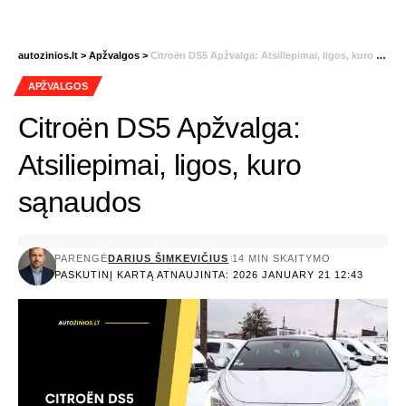
autozinios.lt
>
Apžvalgos
>
Citroën DS5 Apžvalga: Atsiliepimai, ligos, kuro sąnaudos
APŽVALGOS
Citroën DS5 Apžvalga:
Atsiliepimai, ligos, kuro
sąnaudos
PARENGĖ
DARIUS ŠIMKEVIČIUS
14 MIN SKAITYMO
PASKUTINĮ KARTĄ ATNAUJINTA: 2026 JANUARY 21 12:43