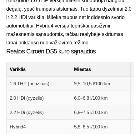
Benzininė 1.6 THP versija mieste sunaudoja daugiau
degalų, ypač trumpais atstumais. Tuo tarpu dyzeliniai 2.0
ir 2.2 HDi varikliai išlieka taupūs net ir didesnio svorio
automobiliui. Hybrid4 versija teoriškai pasižymi
mažesnėmis sąnaudomis, tačiau realybėje skirtumas
labai priklauso nuo važiavimo režimo.
Realios Citroën DS5 kuro sąnaudos
Variklis
Miestas
Už
1.6 THP (benzinas)
9,5–10,5 l/100 km
6,
2.0 HDi (dyzelis)
6,0–6,8 l/100 km
4,
2.2 HDi (dyzelis)
6,8–7,5 l/100 km
5,
Hybrid4
5,8–6,5 l/100 km
4,