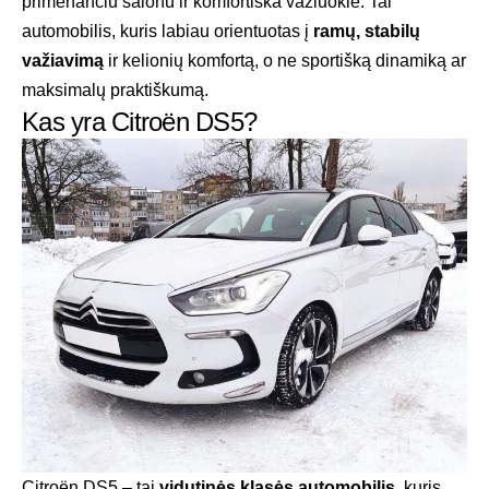
primenančiu salonu ir komfortiška važiuokle. Tai
automobilis, kuris labiau orientuotas į
ramų, stabilų
važiavimą
ir kelionių komfortą, o ne sportišką dinamiką ar
maksimalų praktiškumą.
Kas yra Citroën DS5?
Citroën DS5 – tai
vidutinės klasės automobilis
, kuris