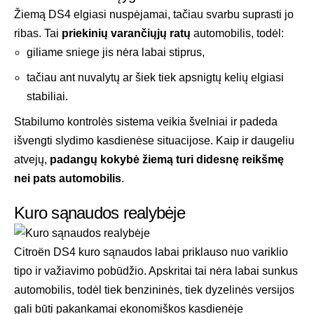
Žiemą DS4 elgiasi nuspėjamai, tačiau svarbu suprasti jo
ribas. Tai
priekinių varančiųjų ratų
automobilis, todėl:
giliame sniege jis nėra labai stiprus,
tačiau ant nuvalytų ar šiek tiek apsnigtų kelių elgiasi
stabiliai.
Stabilumo kontrolės sistema veikia švelniai ir padeda
išvengti slydimo kasdienėse situacijose. Kaip ir daugeliu
atvejų,
padangų kokybė žiemą turi didesnę reikšmę
nei pats automobilis
.
Kuro sąnaudos realybėje
Citroën DS4 kuro sąnaudos labai priklauso nuo variklio
tipo ir važiavimo pobūdžio. Apskritai tai nėra labai sunkus
automobilis, todėl tiek benzininės, tiek dyzelinės versijos
gali būti pakankamai ekonomiškos kasdienėje