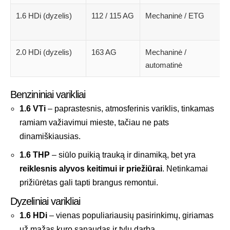
1.6 HDi (dyzelis)
112 / 115 AG
Mechaninė / ETG
2.0 HDi (dyzelis)
163 AG
Mechaninė /
automatinė
Benzininiai varikliai
1.6 VTi
– paprastesnis, atmosferinis variklis, tinkamas
ramiam važiavimui mieste, tačiau ne pats
dinamiškiausias.
1.6 THP
– siūlo puikią trauką ir dinamiką, bet yra
reiklesnis alyvos keitimui ir priežiūrai
. Netinkamai
prižiūrėtas gali tapti brangus remontui.
Dyzeliniai varikliai
1.6 HDi
– vienas populiariausių pasirinkimų, giriamas
už mažas kuro sąnaudas ir tylų darbą.