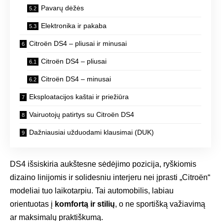
Pavarų dėžės
Elektronika ir pakaba
Citroën DS4 – pliusai ir minusai
Citroën DS4 – pliusai
Citroën DS4 – minusai
Eksploatacijos kaštai ir priežiūra
Vairuotojų patirtys su Citroën DS4
Dažniausiai užduodami klausimai (DUK)
DS4 išsiskiria aukštesne sėdėjimo pozicija, ryškiomis
dizaino linijomis ir solidesniu interjeru nei įprasti „Citroën“
modeliai tuo laikotarpiu. Tai automobilis, labiau
orientuotas į
komfortą ir stilių
, o ne sportišką važiavimą
ar maksimalų praktiškumą.