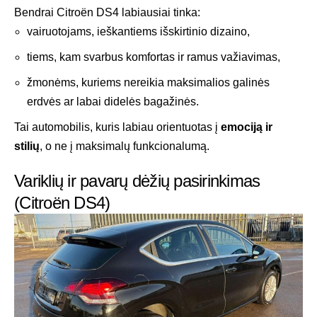
Bendrai Citroën DS4 labiausiai tinka:
vairuotojams, ieškantiems išskirtinio dizaino,
tiems, kam svarbus komfortas ir ramus važiavimas,
žmonėms, kuriems nereikia maksimalios galinės
erdvės ar labai didelės bagažinės.
Tai automobilis, kuris labiau orientuotas į
emociją ir
stilių
, o ne į maksimalų funkcionalumą.
Variklių ir pavarų dėžių pasirinkimas
(Citroën DS4)