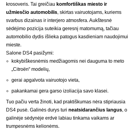
krosoveris. Tai greičiau
komfortiškas miesto ir
užmiesčio automobilis
, skirtas vairuotojams, kuriems
svarbus dizainas ir interjero atmosfera. Aukštesnė
sėdėjimo pozicija suteikia geresnį matomumą, tačiau
automobilio dydis išlieka patogus kasdieniam naudojimui
mieste.
Salone DS4 pasižymi:
kokybiškesnėmis medžiagomis nei dauguma to meto
„Citroën“ modelių,
gerai apgalvota vairuotojo vieta,
pakankamai gera garso izoliacija savo klasei.
Tuo pačiu verta žinoti, kad praktiškumas nėra stipriausia
DS4 pusė. Galinės durys turi
neatsidarančius langus
, o
galinėje sėdynėje erdvė labiau tinkama vaikams ar
trumpesnėms kelionėms.