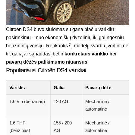
Citroën DS4 buvo siūlomas su gana plačiu variklių
pasirinkimu – nuo ekonomiškų dyzelinių iki galingesnių
benzininių versijų. Renkantis šį modelį, svarbu įvertinti ne
tik galią ar sąnaudas, bet ir
konkretaus variklio bei
pavarų dėžės patikimumo niuansus
.
Populiariausi Citroën DS4 varikliai
Variklis
Galia
Pavarų dėžė
1.6 VTi (benzinas)
120 AG
Mechaninė /
automatinė
1.6 THP
155 / 200
Mechaninė /
(benzinas)
AG
automatinė