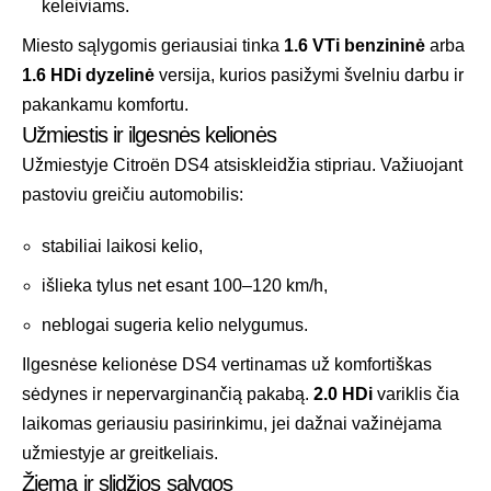
keleiviams.
Miesto sąlygomis geriausiai tinka
1.6 VTi benzininė
arba
1.6 HDi dyzelinė
versija, kurios pasižymi švelniu darbu ir
pakankamu komfortu.
Užmiestis ir ilgesnės kelionės
Užmiestyje Citroën DS4 atsiskleidžia stipriau. Važiuojant
pastoviu greičiu automobilis:
stabiliai laikosi kelio,
išlieka tylus net esant 100–120 km/h,
neblogai sugeria kelio nelygumus.
Ilgesnėse kelionėse DS4 vertinamas už komfortiškas
sėdynes ir nepervarginančią pakabą.
2.0 HDi
variklis čia
laikomas geriausiu pasirinkimu, jei dažnai važinėjama
užmiestyje ar greitkeliais.
Žiema ir slidžios sąlygos