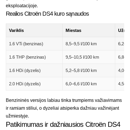
eksploatacijoje.
Realios Citroën DS4 kuro sąnaudos
Variklis
Miestas
Užmie
1.6 VTi (benzinas)
8,5–9,5 l/100 km
6,2–6,
1.6 THP (benzinas)
9,5–10,5 l/100 km
6,8–7,
1.6 HDi (dyzelis)
5,2–5,8 l/100 km
4,0–4,
2.0 HDi (dyzelis)
6,0–6,6 l/100 km
4,5–4,
Benzininės versijos labiau tinka trumpiems važiavimams
ir ramiam stiliui, o dyzeliai atsiperka dažniau važinėjant
užmiestyje.
Patikimumas ir dažniausios Citroën DS4