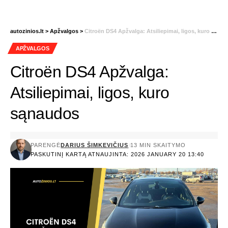
autozinios.lt
>
Apžvalgos
>
Citroën DS4 Apžvalga: Atsiliepimai, ligos, kuro sąnaudos
APŽVALGOS
Citroën DS4 Apžvalga:
Atsiliepimai, ligos, kuro
sąnaudos
PARENGĖ
DARIUS ŠIMKEVIČIUS
13 MIN SKAITYMO
PASKUTINĮ KARTĄ ATNAUJINTA: 2026 JANUARY 20 13:40