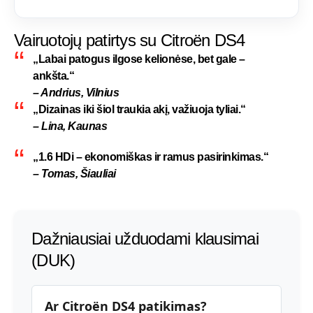
Vairuotojų patirtys su Citroën DS4
„Labai patogus ilgose kelionėse, bet gale –
ankšta.“
– Andrius, Vilnius
„Dizainas iki šiol traukia akį, važiuoja tyliai.“
– Lina, Kaunas
„1.6 HDi – ekonomiškas ir ramus pasirinkimas.“
– Tomas, Šiauliai
Dažniausiai užduodami klausimai
(DUK)
Ar Citroën DS4 patikimas?