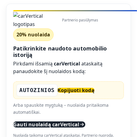
Partnerio pasiūlymas
20% nuolaida
Patikrinkite naudoto automobilio
istoriją
Pirkdami išsamią
carVertical
ataskaitą
panaudokite šį nuolaidos kodą:
AUTOZINIOS
Kopijuoti kodą
Arba spauskite mygtuką – nuolaida pritaikoma
automatiškai.
Gauti nuolaidą carVertical
Nuolaida taikoma carVertical ataskaitai. Partnerio nuoroda.