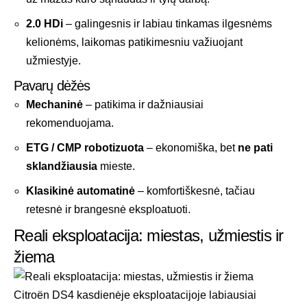
2.0 HDi
– galingesnis ir labiau tinkamas ilgesnėms
kelionėms, laikomas patikimesniu važiuojant
užmiestyje.
Pavarų dėžės
Mechaninė
– patikima ir dažniausiai
rekomenduojama.
ETG / CMP robotizuota
– ekonomiška, bet
ne pati
sklandžiausia
mieste.
Klasikinė automatinė
– komfortiškesnė, tačiau
retesnė ir brangesnė eksploatuoti.
Reali eksploatacija: miestas, užmiestis ir
žiema
Citroën DS4 kasdienėje eksploatacijoje labiausiai