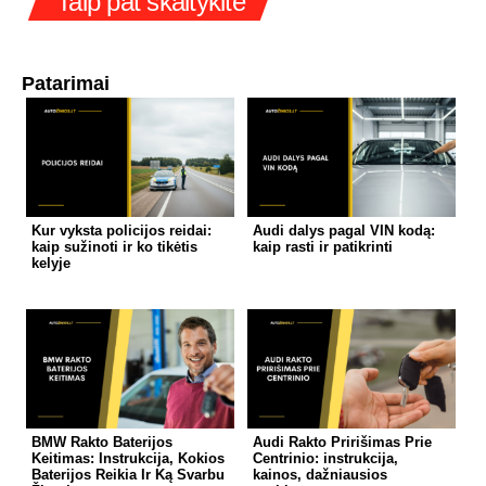
Taip pat skaitykite
Patarimai
Kur vyksta policijos reidai:
Audi dalys pagal VIN kodą:
kaip sužinoti ir ko tikėtis
kaip rasti ir patikrinti
kelyje
BMW Rakto Baterijos
Audi Rakto Pririšimas Prie
Keitimas: Instrukcija, Kokios
Centrinio: instrukcija,
Baterijos Reikia Ir Ką Svarbu
kainos, dažniausios