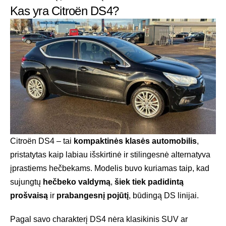
Kas yra Citroën DS4?
Citroën DS4 – tai
kompaktinės klasės automobilis
,
pristatytas kaip labiau išskirtinė ir stilingesnė alternatyva
įprastiems hečbekams. Modelis buvo kuriamas taip, kad
sujungtų
hečbeko valdymą
,
šiek tiek padidintą
prošvaisą
ir
prabangesnį pojūtį
, būdingą DS linijai.
Pagal savo charakterį DS4 nėra klasikinis SUV ar