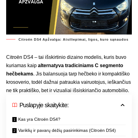
Citroën DS4 Apžvalga: Atsiliepimai, ligos, kuro sąnaudos
Citroën DS4 – tai išskirtinio dizaino modelis, kuris buvo
kuriamas kaip
alternatyva tradiciniams C segmento
hečbekams
. Jis balansuoja tarp hečbeko ir kompaktiško
krosoverio, todėl dažnai patraukia vairuotojus, ieškančius
ne tik praktiško, bet ir vizualiai išsiskiriančio automobilio.
Puslapyje skaitykite:
Kas yra Citroën DS4?
Variklių ir pavarų dėžių pasirinkimas (Citroën DS4)