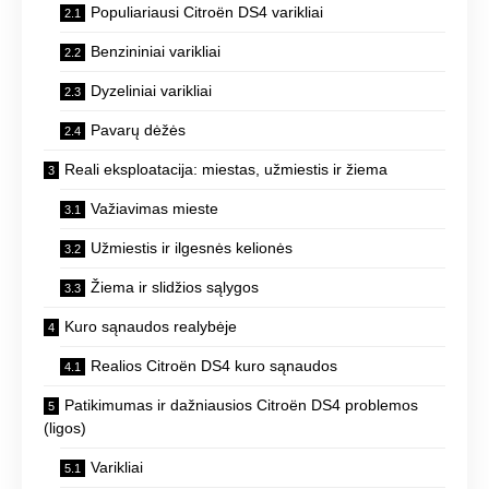
Populiariausi Citroën DS4 varikliai
Benzininiai varikliai
Dyzeliniai varikliai
Pavarų dėžės
Reali eksploatacija: miestas, užmiestis ir žiema
Važiavimas mieste
Užmiestis ir ilgesnės kelionės
Žiema ir slidžios sąlygos
Kuro sąnaudos realybėje
Realios Citroën DS4 kuro sąnaudos
Patikimumas ir dažniausios Citroën DS4 problemos
(ligos)
Varikliai