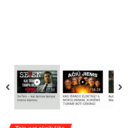
17:50
06:28
Se7en – kai tamsa tampa
KAS IŠRADO ELEKTRĄ? 6
Autorius Edg
meno kūriniu
MOKSLININKAI, KURIEMS
Mascinskas
TURIME BŪTI DĖKINGI