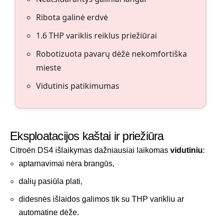
Ribota galinė erdvė
1.6 THP variklis reiklus priežiūrai
Robotizuota pavarų dėžė nekomfortiška
mieste
Vidutinis patikimumas
Eksploatacijos kaštai ir priežiūra
Citroën DS4 išlaikymas dažniausiai laikomas
vidutiniu
:
aptarnavimai nėra brangūs,
dalių pasiūla plati,
didesnės išlaidos galimos tik su THP varikliu ar
automatine dėže.