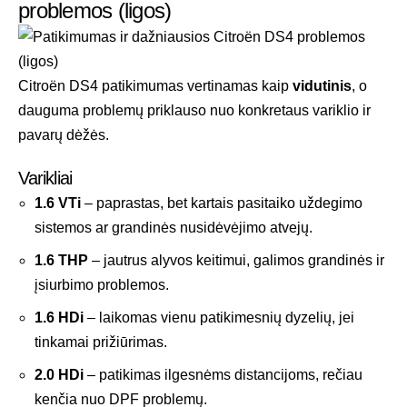
problemos (ligos)
Citroën DS4 patikimumas vertinamas kaip
vidutinis
, o
dauguma problemų priklauso nuo konkretaus variklio ir
pavarų dėžės.
Varikliai
1.6 VTi
– paprastas, bet kartais pasitaiko uždegimo
sistemos ar grandinės nusidėvėjimo atvejų.
1.6 THP
– jautrus alyvos keitimui, galimos grandinės ir
įsiurbimo problemos.
1.6 HDi
– laikomas vienu patikimesnių dyzelių, jei
tinkamai prižiūrimas.
2.0 HDi
– patikimas ilgesnėms distancijoms, rečiau
kenčia nuo DPF problemų.