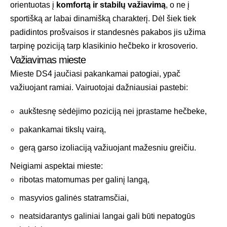
orientuotas į
komfortą ir stabilų važiavimą
, o ne į
sportišką ar labai dinamišką charakterį. Dėl šiek tiek
padidintos prošvaisos ir standesnės pakabos jis užima
tarpinę poziciją tarp klasikinio hečbeko ir krosoverio.
Važiavimas mieste
Mieste DS4 jaučiasi pakankamai patogiai, ypač
važiuojant ramiai. Vairuotojai dažniausiai pastebi:
aukštesnę sėdėjimo poziciją nei įprastame hečbeke,
pakankamai tikslų vairą,
gerą garso izoliaciją važiuojant mažesniu greičiu.
Neigiami aspektai mieste:
ribotas matomumas per galinį langą,
masyvios galinės statramsčiai,
neatsidarantys galiniai langai gali būti nepatogūs