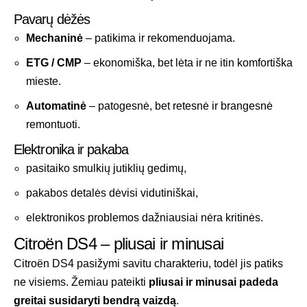
Pavarų dėžės
Mechaninė
– patikima ir rekomenduojama.
ETG / CMP
– ekonomiška, bet lėta ir ne itin komfortiška
mieste.
Automatinė
– patogesnė, bet retesnė ir brangesnė
remontuoti.
Elektronika ir pakaba
pasitaiko smulkių jutiklių gedimų,
pakabos detalės dėvisi vidutiniškai,
elektronikos problemos dažniausiai nėra kritinės.
Citroën DS4 – pliusai ir minusai
Citroën DS4 pasižymi savitu charakteriu, todėl jis patiks
ne visiems. Žemiau pateikti
pliusai ir minusai padeda
greitai susidaryti bendrą vaizdą
.