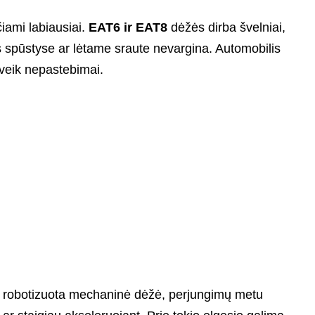
iami labiausiai.
EAT6 ir EAT8
dėžės dirba švelniai,
as spūstyse ar lėtame sraute nevargina. Automobilis
eveik nepastebimai.
ai robotizuota mechaninė dėžė, perjungimų metu