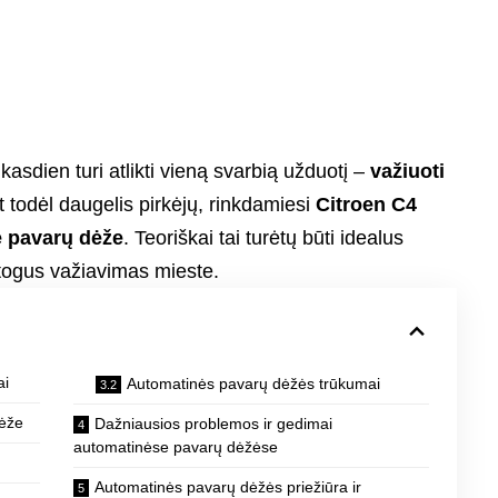
kasdien turi atlikti vieną svarbią užduotį –
važiuoti
t todėl daugelis pirkėjų, rinkdamiesi
Citroen C4
 pavarų dėže
. Teoriškai tai turėtų būti idealus
atogus važiavimas mieste.
ai
Automatinės pavarų dėžės trūkumai
dėže
Dažniausios problemos ir gedimai
automatinėse pavarų dėžėse
Automatinės pavarų dėžės priežiūra ir