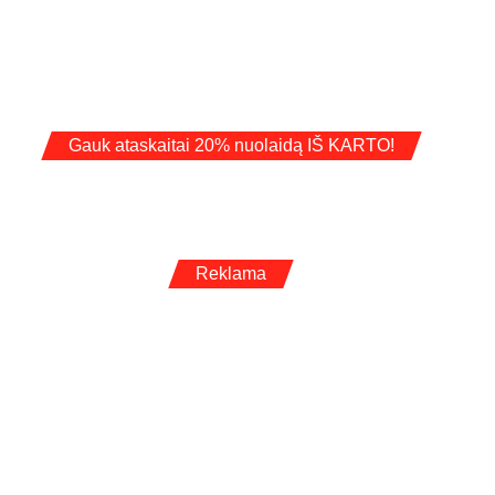
Gauk ataskaitai 20% nuolaidą IŠ KARTO!
Reklama