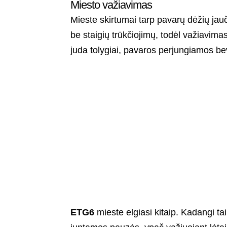
Miesto važiavimas
Mieste skirtumai tarp pavarų dėžių jauč
be staigių trūkčiojimų, todėl važiavim
juda tolygiai, pavaros perjungiamos b
ETG6
mieste elgiasi kitaip. Kadangi t