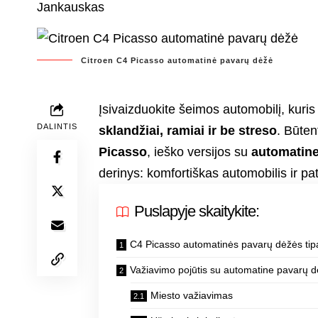
Citroen C4 Picasso automatinė pavarų dėžė
Įsivaizduokite šeimos automobilį, kuris 
DALINTIS
sklandžiai, ramiai ir be streso
. Būten
Picasso
, ieško versijos su
automatine
derinys: komfortiškas automobilis ir p
Puslapyje skaitykite:
C4 Picasso automatinės pavarų dėžės tip
Važiavimo pojūtis su automatine pavarų 
Miesto važiavimas