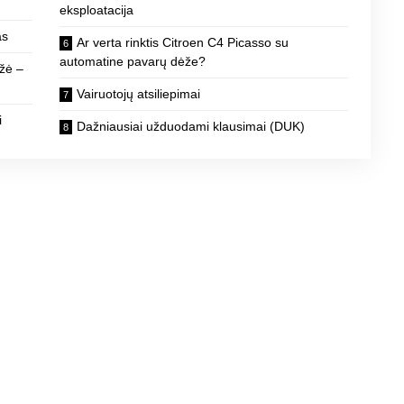
eksploatacija
as
Ar verta rinktis Citroen C4 Picasso su
automatine pavarų dėže?
žė –
Vairuotojų atsiliepimai
i
Dažniausiai užduodami klausimai (DUK)