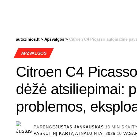
autozinios.lt
>
Apžvalgos
>
Citroen C4 Picasso automatinė pava
APŽVALGOS
Citroen C4 Picass
dėžė atsiliepimai: 
problemos, eksploa
PARENGĖ
JUSTAS JANKAUSKAS
13 MIN SKAI
PASKUTINĮ KARTĄ ATNAUJINTA: 2026 10 VASAR