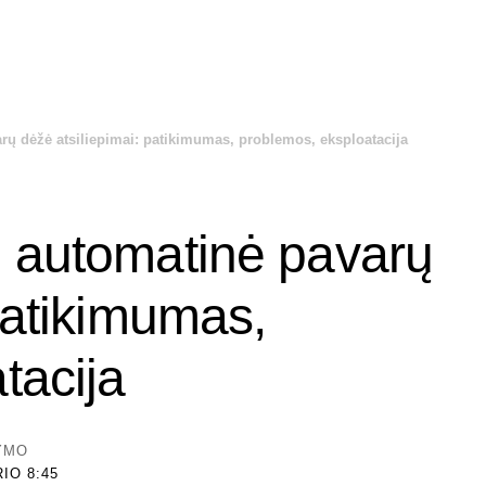
rų dėžė atsiliepimai: patikimumas, problemos, eksploatacija
o automatinė pavarų
patikimumas,
tacija
TYMO
IO 8:45