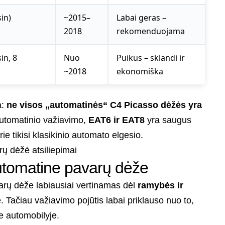
in)
~2015–
Labai geras –
2018
rekomenduojama
in, 8
Nuo
Puikus – sklandi ir
~2018
ekonomiška
a:
ne visos „automatinės“ C4 Picasso dėžės yra
 automatinio važiavimo,
EAT6 ir EAT8
yra saugus
urie tikisi klasikinio automato elgesio.
automatine pavarų dėže
rų dėže labiausiai vertinamas dėl
ramybės ir
. Tačiau važiavimo pojūtis labai priklauso nuo to,
 automobilyje.