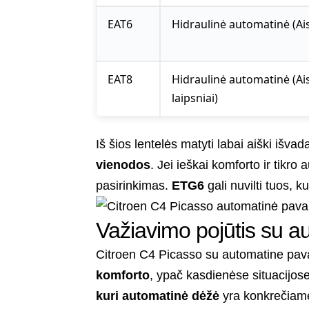
EAT6
Hidraulinė automatinė (Ais
EAT8
Hidraulinė automatinė (Ais
laipsniai)
Iš šios lentelės matyti labai aiški išvad
vienodos
. Jei ieškai komforto ir tikro
pasirinkimas.
ETG6
gali nuvilti tuos, k
Važiavimo pojūtis su 
Citroen C4 Picasso su automatine pava
komforto
, ypač kasdienėse situacijose
kuri automatinė dėžė
yra konkrečiame