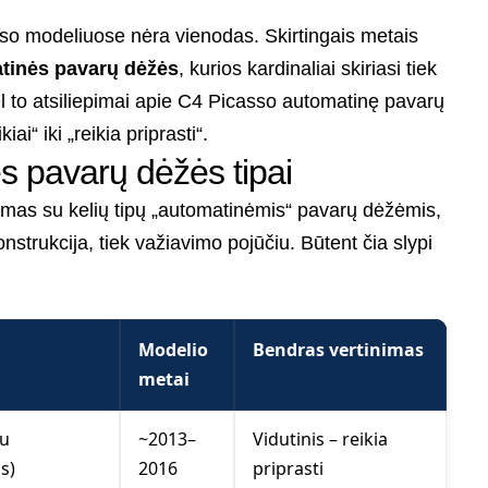
so modeliuose nėra vienodas. Skirtingais metais
atinės pavarų dėžės
, kurios kardinaliai skiriasi tiek
l to atsiliepimai apie C4 Picasso automatinę pavarų
ai“ iki „reikia priprasti“.
s pavarų dėžės tipai
mas su kelių tipų „automatinėmis“ pavarų dėžėmis,
konstrukcija, tiek važiavimo pojūčiu. Būtent čia slypi
Modelio
Bendras vertinimas
metai
su
~2013–
Vidutinis – reikia
s)
2016
priprasti