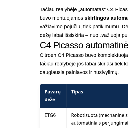
Tačiau realybėje „automatas“ C4 Picas
buvo montuojamos
skirtingos autom
važiavimo pojūčiu, tiek patikimumu. Dė
dėžę labai išsiskiria – nuo „važiuoja puiki
C4 Picasso automatinė
Citroen C4 Picasso buvo komplektuoja
tačiau realybėje jos labai skiriasi tiek 
daugiausia painiavos ir nusivylimų.
Pavarų
Tipas
dėžė
ETG6
Robotizuota (mechaninė 
automatiniais perjungimai