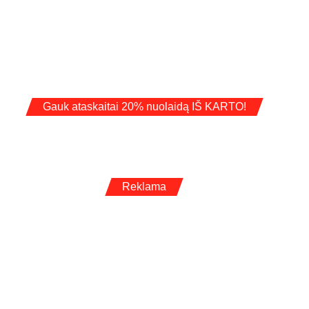
Gauk ataskaitai 20% nuolaidą IŠ KARTO!
Reklama