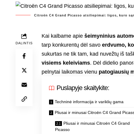
Citroën C4 Grand Picasso atsiliepimai: ligos, kuro s
Kai kalbame apie
šeimyninius automo
DALINTIS
tarp konkurentų dėl savo
erdvumo, kom
sukurtas ne tik tam, kad nuvežtų iš tašk
visiems keleiviams
. Dėl didelio panor
pelnytai laikomas vienu
patogiausių m
Puslapyje skaitykite:
Techninė informacija ir variklių gama
Pliusai ir minusai Citroën C4 Grand Picas
Pliusai ir minusai Citroën C4 Grand
Picasso