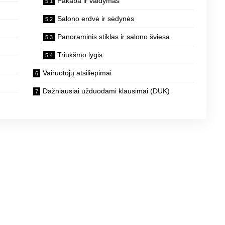
Pakaba ir valdymas
Salono erdvė ir sėdynės
Panoraminis stiklas ir salono šviesa
Triukšmo lygis
Vairuotojų atsiliepimai
Dažniausiai užduodami klausimai (DUK)