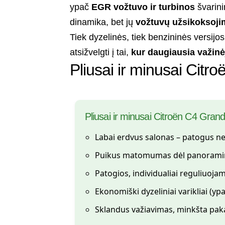
ypač
EGR vožtuvo ir turbinos
švarin
dinamika, bet jų
vožtuvų užsikoksoji
Tiek dyzelinės, tiek benzininės versijos
atsižvelgti į tai,
kur daugiausia važin
Pliusai ir minusai Cit
Pliusai ir minusai Citroën C4 Gran
Labai erdvus salonas – patogus n
Puikus matomumas dėl panoramini
Patogios, individualiai reguliuoja
Ekonomiški dyzeliniai varikliai (ypa
Sklandus važiavimas, minkšta paka