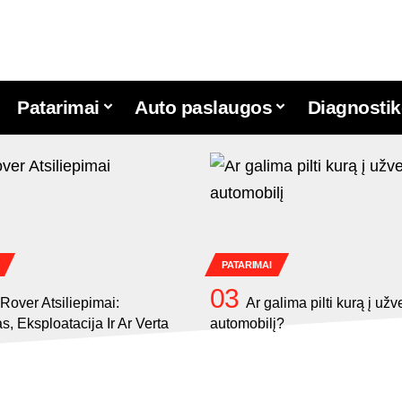
Patarimai
Auto paslaugos
Diagnostik
PATARIMAI
Rover Atsiliepimai:
Ar galima pilti kurą į užv
, Eksploatacija Ir Ar Verta
automobilį?