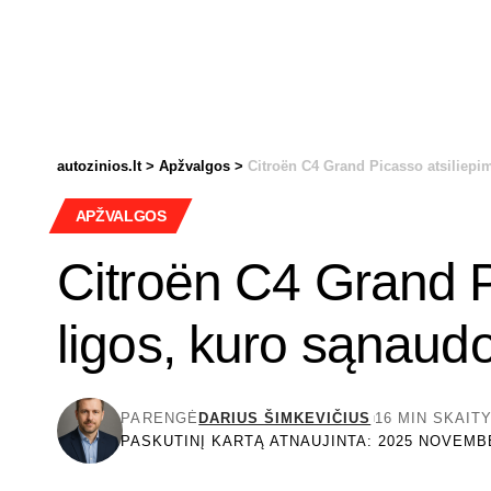
autozinios.lt
>
Apžvalgos
>
Citroën C4 Grand Picasso atsiliepi
APŽVALGOS
Citroën C4 Grand P
ligos, kuro sąnaud
PARENGĖ
DARIUS ŠIMKEVIČIUS
16 MIN SKAIT
PASKUTINĮ KARTĄ ATNAUJINTA: 2025 NOVEMBE