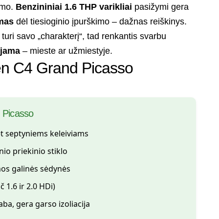
imo.
Benzininiai 1.6 THP varikliai
pasižymi gera
mas
dėl tiesioginio įpurškimo – dažnas reiškinys.
 turi savo „charakterį“, tad renkantis svarbu
ėjama
– mieste ar užmiestyje.
roën C4 Grand Picasso
d Picasso
et septyniems keleiviams
o priekinio stiklo
mos galinės sėdynės
č 1.6 ir 2.0 HDi)
ba, gera garso izoliacija