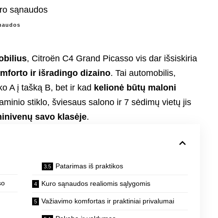
ąnaudos
bilius
, Citroën C4 Grand Picasso vis dar išsiskiria
forto ir išradingo dizaino
. Tai automobilis,
o A į tašką B, bet ir kad
kelionė būtų maloni
aminio stiklo, šviesaus salono ir 7 sėdimų vietų jis
inivenų savo klasėje
.
Patarimas iš praktikos
so
Kuro sąnaudos realiomis sąlygomis
Važiavimo komfortas ir praktiniai privalumai