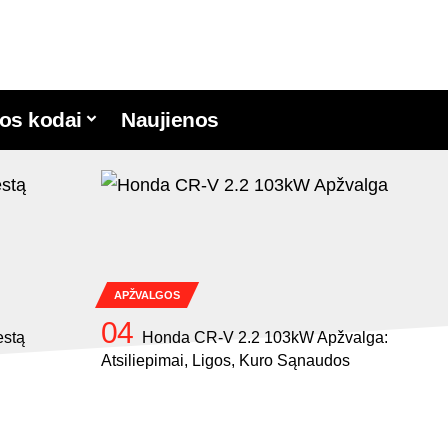
os kodai
Naujienos
APŽVALGOS
estą
Honda CR-V 2.2 103kW Apžvalga:
Atsiliepimai, Ligos, Kuro Sąnaudos