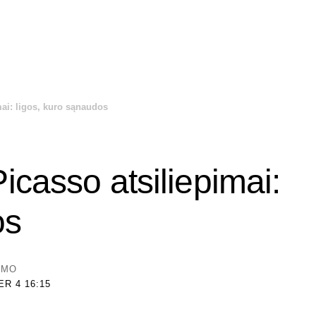
mai: ligos, kuro sąnaudos
icasso atsiliepimai:
os
YMO
R 4 16:15