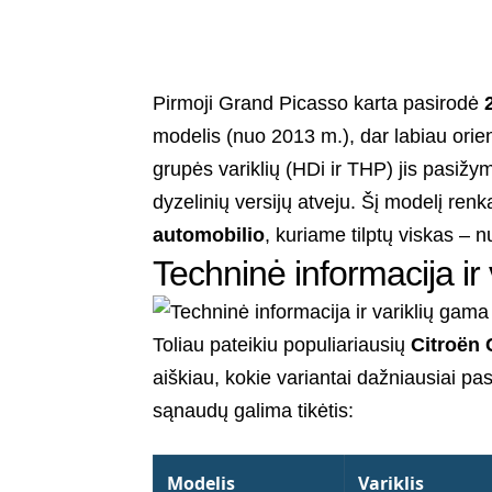
Pirmoji Grand Picasso karta pasirodė
modelis (nuo 2013 m.), dar labiau ori
grupės variklių (HDi ir THP) jis pasižy
dyzelinių versijų atveju. Šį modelį renk
automobilio
, kuriame tilptų viskas – n
Techninė informacija ir
Toliau pateikiu populiariausių
Citroën
aiškiau, kokie variantai dažniausiai pas
sąnaudų galima tikėtis:
Modelis
Variklis