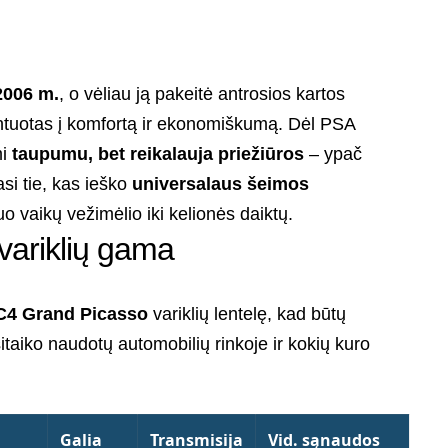
2006 m.
, o vėliau ją pakeitė antrosios kartos
entuotas į komfortą ir ekonomiškumą. Dėl PSA
mi
taupumu, bet reikalauja priežiūros
– ypač
asi tie, kas ieško
universalaus šeimos
uo vaikų vežimėlio iki kelionės daiktų.
 variklių gama
 C4 Grand Picasso
variklių lentelę, kad būtų
itaiko naudotų automobilių rinkoje ir kokių kuro
Galia
Transmisija
Vid. sąnaudos