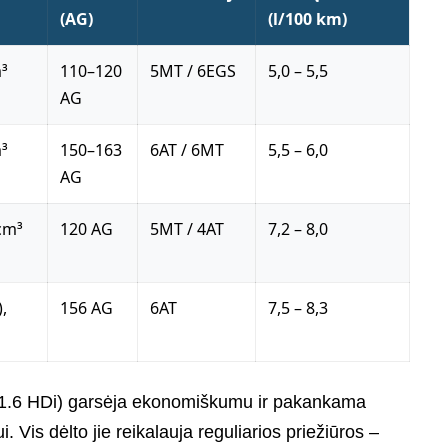
(AG)
(l/100 km)
m³
110–120
5MT / 6EGS
5,0 – 5,5
AG
m³
150–163
6AT / 6MT
5,5 – 6,0
AG
cm³
120 AG
5MT / 4AT
7,2 – 8,0
,
156 AG
6AT
7,5 – 8,3
1.6 HDi) garsėja ekonomiškumu ir pakankama
. Vis dėlto jie reikalauja reguliarios priežiūros –