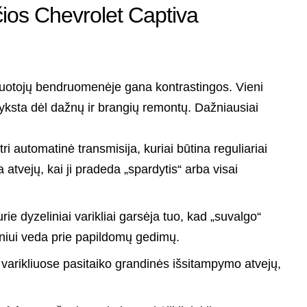
čios Chevrolet Captiva
uotojų bendruomenėje gana kontrastingos. Vieni
pyksta dėl dažnų ir brangių remontų. Dažniausiai
ri automatinė transmisija, kuriai būtina reguliariai
a atvejų, kai ji pradeda „spardytis“ arba visai
rie dyzeliniai varikliai garsėja tuo, kad „suvalgo“
gainiui veda prie papildomų gedimų.
arikliuose pasitaiko grandinės išsitampymo atvejų,