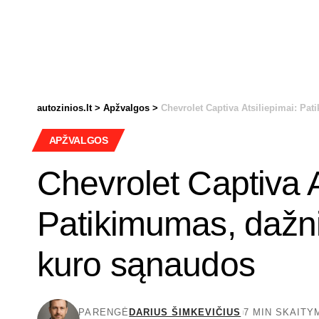
autozinios.lt
>
Apžvalgos
>
Chevrolet Captiva Atsiliepimai: P
APŽVALGOS
Chevrolet Captiva A
Patikimumas, dažn
kuro sąnaudos
PARENGĖ
DARIUS ŠIMKEVIČIUS
7 MIN SKAITY