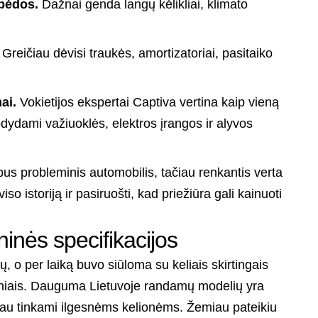
 bėdos.
Dažnai genda langų kėlikliai, klimato
Greičiau dėvisi traukės, amortizatoriai, pasitaiko
ai.
Vokietijos ekspertai Captiva vertina kaip vieną
dydami važiuoklės, elektros įrangos ir alyvos
 bus probleminis automobilis, tačiau renkantis verta
viso istoriją ir pasiruošti, kad priežiūra gali kainuoti
inės specifikacijos
o per laiką buvo siūloma su keliais skirtingais
zeliniais. Dauguma Lietuvoje randamų modelių yra
abiau tinkami ilgesnėms kelionėms. Žemiau pateikiu