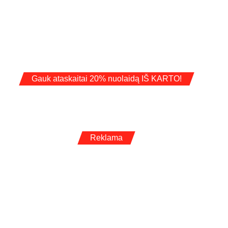
Gauk ataskaitai 20% nuolaidą IŠ KARTO!
Reklama