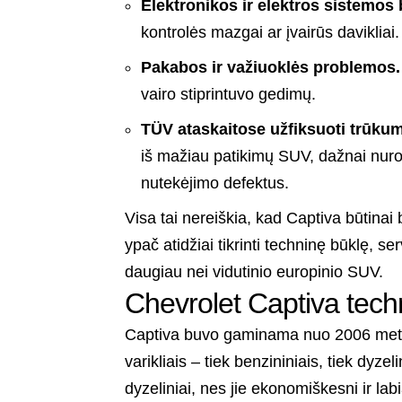
Elektronikos ir elektros sistemos
kontrolės mazgai ar įvairūs davikliai.
Pakabos ir važiuoklės problemos.
vairo stiprintuvo gedimų.
TÜV ataskaitose užfiksuoti trūkum
iš mažiau patikimų SUV, dažnai nuro
nutekėjimo defektus.
Visa tai nereiškia, kad Captiva būtinai
ypač atidžiai tikrinti techninę būklę, ser
daugiau nei vidutinio europinio SUV.
Chevrolet Captiva techn
Captiva buvo gaminama nuo 2006 metų, 
varikliais – tiek benzininiais, tiek dy
dyzeliniai, nes jie ekonomiškesni ir l