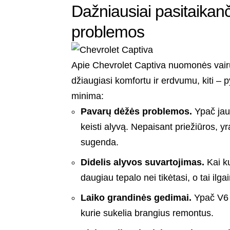
Dažniausiai pasitaikan
problemos
Apie Chevrolet Captiva nuomonės vair
džiaugiasi komfortu ir erdvumu, kiti – 
minima:
Pavarų dėžės problemos.
Ypač jaut
keisti alyvą. Nepaisant priežiūros, yr
sugenda.
Didelis alyvos suvartojimas.
Kai ku
daugiau tepalo nei tikėtasi, o tai il
Laiko grandinės gedimai.
Ypač V6 v
kurie sukelia brangius remontus.