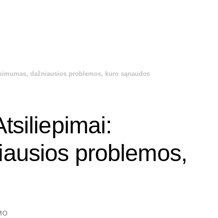
atikimumas, dažniausios problemos, kuro sąnaudos
tsiliepimai:
iausios problemos,
MO