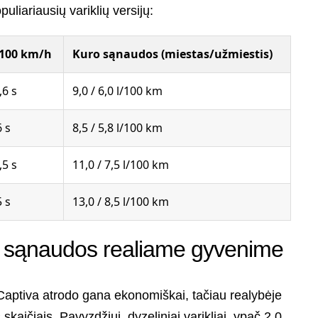
uliariausių variklių versijų:
100 km/h
Kuro sąnaudos (miestas/užmiestis)
,6 s
9,0 / 6,0 l/100 km
6 s
8,5 / 5,8 l/100 km
,5 s
11,0 / 7,5 l/100 km
5 s
13,0 / 8,5 l/100 km
o sąnaudos realiame gyvenime
aptiva atrodo gana ekonomiškai, tačiau realybėje
 skaičiais. Pavyzdžiui, dyzeliniai varikliai, ypač 2.0