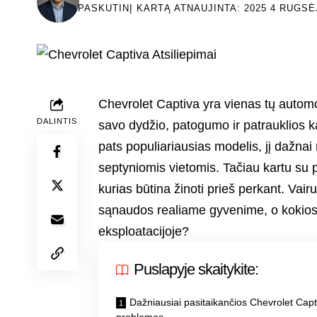
PASKUTINĮ KARTĄ ATNAUJINTA: 2025 4 RUGSĖ
Chevrolet Captiva yra vienas tų automo
DALINTIS
savo dydžio, patogumo ir patrauklios k
pats populiariausias modelis, jį dažna
septyniomis vietomis. Tačiau kartu su pr
kurias būtina žinoti prieš perkant. Vair
sąnaudos realiame gyvenime, o kokios
eksploatacijoje?
Puslapyje skaitykite:
Dažniausiai pasitaikančios Chevrolet Capt
problemos