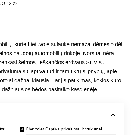
JO 12:22
bilių, kurie Lietuvoje sulaukė nemažai dėmesio dėl
ainos naudotų automobilių rinkoje. Nors tai nėra
i renkasi šeimos, ieškančios erdvaus SUV su
ivalumais Captiva turi ir tam tikrų silpnybių, apie
uotojai dažnai klausia – ar jis patikimas, kokios kuro
 dažniausios bėdos pasitaiko kasdienėje
iva
Chevrolet Captiva privalumai ir trūkumai