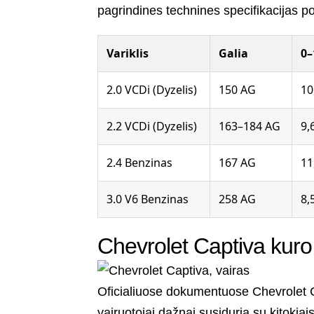
pagrindines technines specifikacijas pop
Variklis
Galia
0–
2.0 VCDi (Dyzelis)
150 AG
10
2.2 VCDi (Dyzelis)
163–184 AG
9,
2.4 Benzinas
167 AG
11
3.0 V6 Benzinas
258 AG
8,
Chevrolet Captiva kur
Oficialiuose dokumentuose Chevrolet C
vairuotojai dažnai susiduria su kitokiais