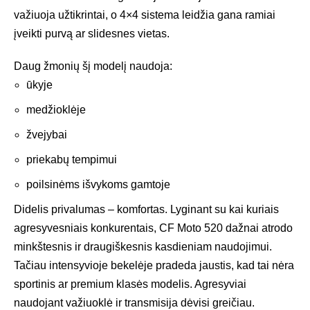
važiuoja užtikrintai, o 4×4 sistema leidžia gana ramiai
įveikti purvą ar slidesnes vietas.
Daug žmonių šį modelį naudoja:
ūkyje
medžioklėje
žvejybai
priekabų tempimui
poilsinėms išvykoms gamtoje
Didelis privalumas – komfortas. Lyginant su kai kuriais
agresyvesniais konkurentais, CF Moto 520 dažnai atrodo
minkštesnis ir draugiškesnis kasdieniam naudojimui.
Tačiau intensyvioje bekelėje pradeda jaustis, kad tai nėra
sportinis ar premium klasės modelis. Agresyviai
naudojant važiuoklė ir transmisija dėvisi greičiau.