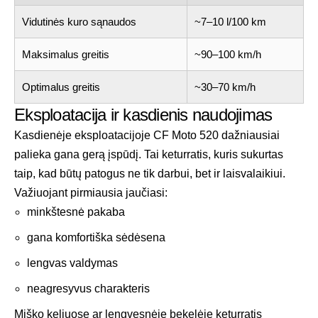
Vidutinės kuro sąnaudos
~7–10 l/100 km
Maksimalus greitis
~90–100 km/h
Optimalus greitis
~30–70 km/h
Eksploatacija ir kasdienis naudojimas
Kasdienėje eksploatacijoje CF Moto 520 dažniausiai
palieka gana gerą įspūdį. Tai keturratis, kuris sukurtas
taip, kad būtų patogus ne tik darbui, bet ir laisvalaikiui.
Važiuojant pirmiausia jaučiasi:
minkštesnė pakaba
gana komfortiška sėdėsena
lengvas valdymas
neagresyvus charakteris
Miško keliuose ar lengvesnėje bekelėje keturratis