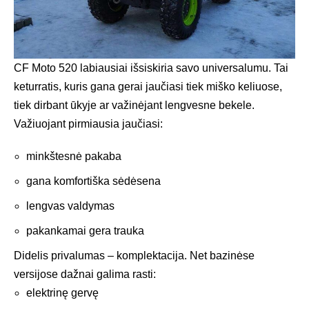
CF Moto 520 labiausiai išsiskiria savo universalumu. Tai
keturratis, kuris gana gerai jaučiasi tiek miško keliuose,
tiek dirbant ūkyje ar važinėjant lengvesne bekele.
Važiuojant pirmiausia jaučiasi:
minkštesnė pakaba
gana komfortiška sėdėsena
lengvas valdymas
pakankamai gera trauka
Didelis privalumas – komplektacija. Net bazinėse
versijose dažnai galima rasti:
elektrinę gervę