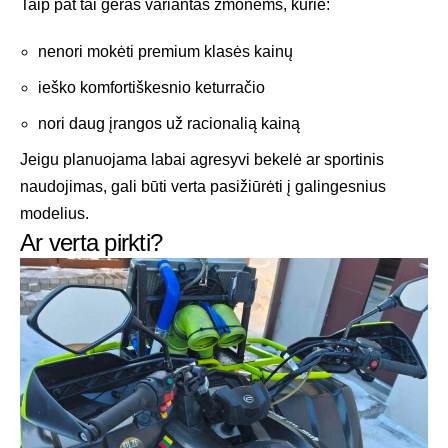
Taip pat tai geras variantas žmonėms, kurie:
nenori mokėti premium klasės kainų
ieško komfortiškesnio keturračio
nori daug įrangos už racionalią kainą
Jeigu planuojama labai agresyvi bekelė ar sportinis
naudojimas, gali būti verta pasižiūrėti į galingesnius
modelius.
Ar verta pirkti?