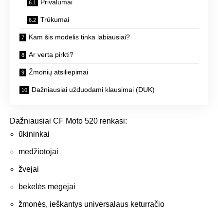
Privalumai
Trūkumai
Kam šis modelis tinka labiausiai?
Ar verta pirkti?
Žmonių atsiliepimai
Dažniausiai užduodami klausimai (DUK)
Dažniausiai CF Moto 520 renkasi:
ūkininkai
medžiotojai
žvejai
bekelės mėgėjai
žmonės, ieškantys universalaus keturračio