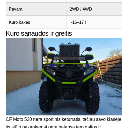
Pavara
2WD / 4WD
Kuro bakas
~16–17 l
Kuro sąnaudos ir greitis
CF Moto 520 nėra sportinis keturratis, tačiau savo klasėje
jis siūlo pakankamai gerą balansą tarp galios ir