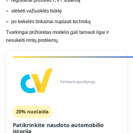
reguliariai prižiūrėti CVT sistemą
stebėti važiuoklės būklę
po bekelės tinkamai nuplauti techniką
Tvarkingai prižiūrėtas modelis gali tarnauti ilgai ir
nesukelti rimtų problemų.
Partnerio pasiūlymas
20% nuolaida
Patikrinkite naudoto automobilio
istoriją