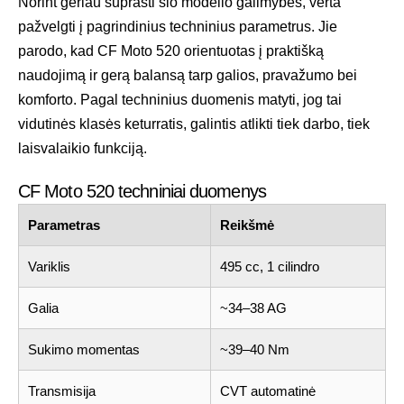
Norint geriau suprasti šio modelio galimybes, verta
pažvelgti į pagrindinius techninius parametrus. Jie
parodo, kad CF Moto 520 orientuotas į praktišką
naudojimą ir gerą balansą tarp galios, pravažumo bei
komforto. Pagal techninius duomenis matyti, jog tai
vidutinės klasės keturratis, galintis atlikti tiek darbo, tiek
laisvalaikio funkciją.
CF Moto 520 techniniai duomenys
Parametras
Reikšmė
Variklis
495 cc, 1 cilindro
Galia
~34–38 AG
Sukimo momentas
~39–40 Nm
Transmisija
CVT automatinė