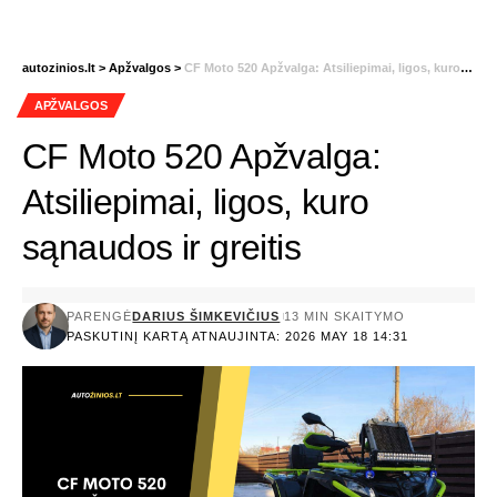
autozinios.lt
>
Apžvalgos
>
CF Moto 520 Apžvalga: Atsiliepimai, ligos, kuro sąnaudos ir greitis
APŽVALGOS
CF Moto 520 Apžvalga:
Atsiliepimai, ligos, kuro
sąnaudos ir greitis
PARENGĖ
DARIUS ŠIMKEVIČIUS
13 MIN SKAITYMO
PASKUTINĮ KARTĄ ATNAUJINTA: 2026 MAY 18 14:31