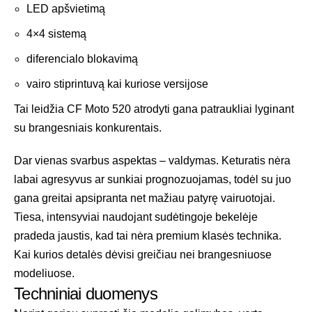
LED apšvietimą
4×4 sistemą
diferencialo blokavimą
vairo stiprintuvą kai kuriose versijose
Tai leidžia CF Moto 520 atrodyti gana patraukliai lyginant
su brangesniais konkurentais.
Dar vienas svarbus aspektas – valdymas. Keturatis nėra
labai agresyvus ar sunkiai prognozuojamas, todėl su juo
gana greitai apsipranta net mažiau patyrę vairuotojai.
Tiesa, intensyviai naudojant sudėtingoje bekelėje
pradeda jaustis, kad tai nėra premium klasės technika.
Kai kurios detalės dėvisi greičiau nei brangesniuose
modeliuose.
Techniniai duomenys