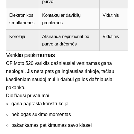
purvo
Elektronikos
Kontaktų ar daviklių
Vidutinis
smulkmenos
problemos
Korozija
Atsiranda neprižiūrint po
Vidutinis
purvo ar drėgmės
Variklio patikimumas
CF Moto 520 variklis dažniausiai vertinamas gana
neblogai. Jis nėra pats galingiausias rinkoje, tačiau
kasdieniam naudojimui ir darbui galios dažniausiai
pakanka.
Didžiausi privalumai:
gana paprasta konstrukcija
neblogas sukimo momentas
pakankamas patikimumas savo klasei