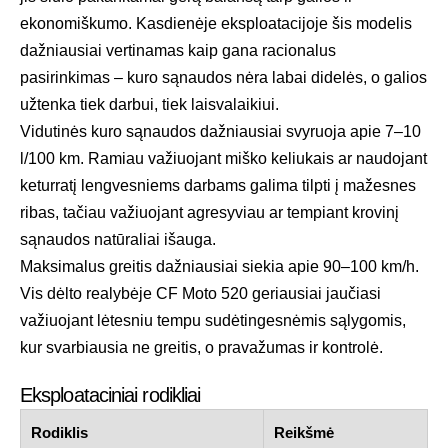
ekonomiškumo. Kasdienėje eksploatacijoje šis modelis
dažniausiai vertinamas kaip gana racionalus
pasirinkimas – kuro sąnaudos nėra labai didelės, o galios
užtenka tiek darbui, tiek laisvalaikiui.
Vidutinės kuro sąnaudos dažniausiai svyruoja apie 7–10
l/100 km. Ramiau važiuojant miško keliukais ar naudojant
keturratį lengvesniems darbams galima tilpti į mažesnes
ribas, tačiau važiuojant agresyviau ar tempiant krovinį
sąnaudos natūraliai išauga.
Maksimalus greitis dažniausiai siekia apie 90–100 km/h.
Vis dėlto realybėje CF Moto 520 geriausiai jaučiasi
važiuojant lėtesniu tempu sudėtingesnėmis sąlygomis,
kur svarbiausia ne greitis, o pravažumas ir kontrolė.
Eksploataciniai rodikliai
Rodiklis
Reikšmė