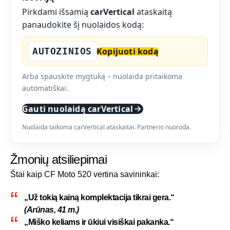
Pirkdami išsamią
carVertical
ataskaitą
panaudokite šį nuolaidos kodą:
AUTOZINIOS
Kopijuoti kodą
Arba spauskite mygtuką – nuolaida pritaikoma
automatiškai.
Gauti nuolaidą carVertical
Nuolaida taikoma carVertical ataskaitai. Partnerio nuoroda.
Žmonių atsiliepimai
Štai kaip CF Moto 520 vertina savininkai:
„Už tokią kainą komplektacija tikrai gera.“
(Arūnas, 41 m.)
„Miško keliams ir ūkiui visiškai pakanka.“