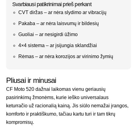
Svarbiausi patikrinimai prieš perkant
CVT diržas – ar nėra slydimo ar vibracijų
Pakaba – ar nėra laisvumų ir bildesių
Guoliai – ar nesigirdi ūžimo
4×4 sistema – ar įsijungia sklandžiai
Rėmas – ar nėra korozijos ar virinimo žymių
Pliusai ir minusai
CF Moto 520 dažnai laikomas vienu geriausių
pasirinkimų žmonėms, kurie ieško universalaus
keturračio už racionalią kainą. Jis siūlo nemažai įrangos,
komforto ir praktiškumo, tačiau kartu turi ir tam tikrų
kompromisų.