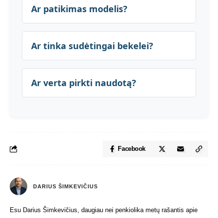
Ar patikimas modelis?
Ar tinka sudėtingai bekelei?
Ar verta pirkti naudotą?
Facebook
DARIUS ŠIMKEVIČIUS
Esu Darius Šimkevičius, daugiau nei penkiolika metų rašantis apie