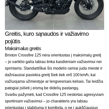
Greitis, kuro sąnaudos ir važiavimo
pojūtis
Maksimalus greitis
Brixton Crossfire 125 nėra orientuotas į maksimalų greitį
– jo variklio galia labiau tinka kasdieniam važiavimui nei
sprintams. Standartiškai šis modelis ramiai juda mieste ir
dažniausiai pasiekia greitį šiek tiek virš 100 km/h, kai
važiuojama užmiestyje ar lengvesniais keliais. Tai leidžia
patogiai įsilieti į eismą be didelių pastangų.
Svarbu pažymėti, kad Crossfire 125 neskirtas agresyviam
sportiniam važiavimui – jo charakteris yra labiau
orientuotas į stabilumą ir komfortą, o ne į aukščiausius