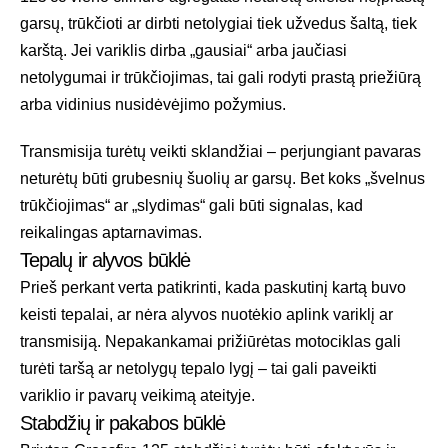
garsų, trūkčioti ar dirbti netolygiai tiek užvedus šaltą, tiek
karštą. Jei variklis dirba „gausiai“ arba jaučiasi
netolygumai ir trūkčiojimas, tai gali rodyti prastą priežiūrą
arba vidinius nusidėvėjimo požymius.
Transmisija turėtų veikti sklandžiai – perjungiant pavaras
neturėtų būti grubesnių šuolių ar garsų. Bet koks „švelnus
trūkčiojimas“ ar „slydimas“ gali būti signalas, kad
reikalingas aptarnavimas.
Tepalų ir alyvos būklė
Prieš perkant verta patikrinti, kada paskutinį kartą buvo
keisti tepalai, ar nėra alyvos nuotėkio aplink variklį ar
transmisiją. Nepakankamai prižiūrėtas motociklas gali
turėti taršą ar netolygų tepalo lygį – tai gali paveikti
variklio ir pavarų veikimą ateityje.
Stabdžių ir pakabos būklė