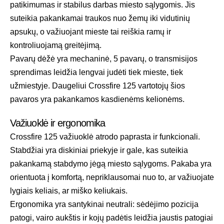
patikimumas ir stabilus darbas miesto sąlygomis. Jis
suteikia pakankamai traukos nuo žemų iki vidutinių
apsukų, o važiuojant mieste tai reiškia ramų ir
kontroliuojamą greitėjimą.
Pavarų dėžė yra mechaninė, 5 pavarų, o transmisijos
sprendimas leidžia lengvai judėti tiek mieste, tiek
užmiestyje. Daugeliui Crossfire 125 vartotojų šios
pavaros yra pakankamos kasdienėms kelionėms.
Važiuoklė ir ergonomika
Crossfire 125 važiuoklė atrodo paprasta ir funkcionali.
Stabdžiai yra diskiniai priekyje ir gale, kas suteikia
pakankamą stabdymo jėgą miesto sąlygoms. Pakaba yra
orientuota į komfortą, nepriklausomai nuo to, ar važiuojate
lygiais keliais, ar miško keliukais.
Ergonomika yra santykinai neutrali: sėdėjimo pozicija
patogi, vairo aukštis ir kojų padėtis leidžia jaustis patogiai