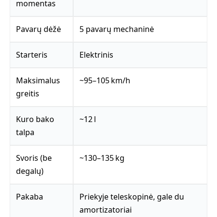
momentas
Pavarų dėžė
5 pavarų mechaninė
Starteris
Elektrinis
Maksimalus
~95–105 km/h
greitis
Kuro bako
~12 l
talpa
Svoris (be
~130–135 kg
degalų)
Pakaba
Priekyje teleskopinė, gale du
amortizatoriai