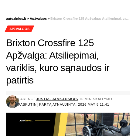
autozinios.lt
>
Apžvalgos
>
Brixton Crossfire 125 Apžvalga: Atsiliepimai, variklis, kuro sąnaudos ir patirtis
APŽVALGOS
Brixton Crossfire 125
Apžvalga: Atsiliepimai,
variklis, kuro sąnaudos ir
patirtis
PARENGĖ
JUSTAS JANKAUSKAS
16 MIN SKAITYMO
PASKUTINĮ KARTĄ ATNAUJINTA: 2026 MAY 8 11:41