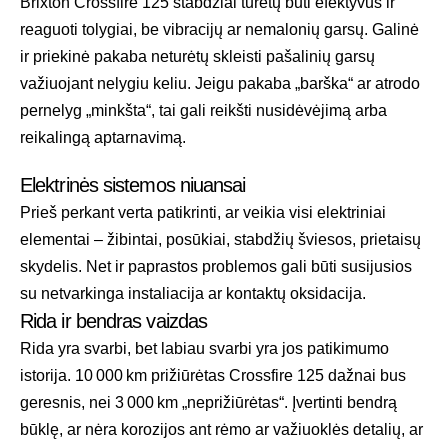
Brixton Crossfire 125 stabdžiai turėtų būti efektyvūs ir
reaguoti tolygiai, be vibracijų ar nemalonių garsų. Galinė
ir priekinė pakaba neturėtų skleisti pašalinių garsų
važiuojant nelygiu keliu. Jeigu pakaba „barška“ ar atrodo
pernelyg „minkšta“, tai gali reikšti nusidėvėjimą arba
reikalingą aptarnavimą.
Elektrinės sistemos niuansai
Prieš perkant verta patikrinti, ar veikia visi elektriniai
elementai – žibintai, posūkiai, stabdžių šviesos, prietaisų
skydelis. Net ir paprastos problemos gali būti susijusios
su netvarkinga instaliacija ar kontaktų oksidacija.
Rida ir bendras vaizdas
Rida yra svarbi, bet labiau svarbi yra jos patikimumo
istorija. 10 000 km prižiūrėtas Crossfire 125 dažnai bus
geresnis, nei 3 000 km „neprižiūrėtas“. Įvertinti bendrą
būklę, ar nėra korozijos ant rėmo ar važiuoklės detalių, ar