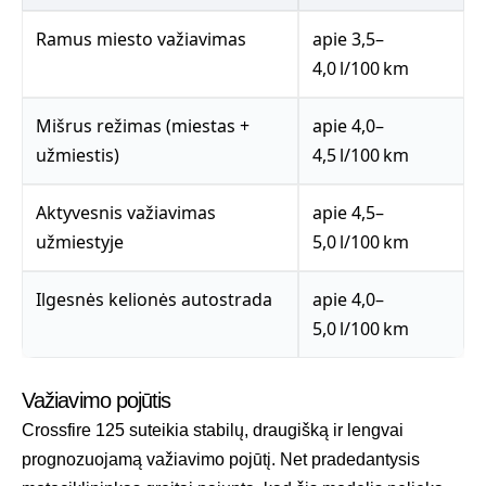
Ramus miesto važiavimas
apie 3,5–
4,0 l/100 km
Mišrus režimas (miestas +
apie 4,0–
užmiestis)
4,5 l/100 km
Aktyvesnis važiavimas
apie 4,5–
užmiestyje
5,0 l/100 km
Ilgesnės kelionės autostrada
apie 4,0–
5,0 l/100 km
Važiavimo pojūtis
Crossfire 125 suteikia stabilų, draugišką ir lengvai
prognozuojamą važiavimo pojūtį. Net pradedantysis