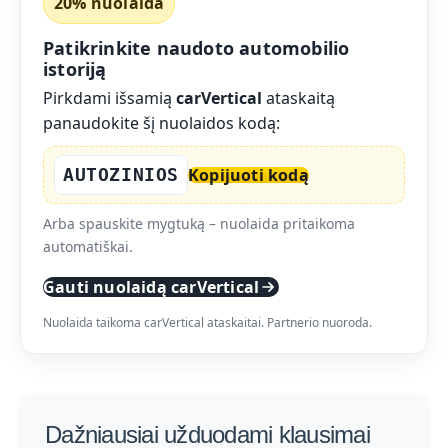
20% nuolaida
Patikrinkite naudoto automobilio
istoriją
Pirkdami išsamią
carVertical
ataskaitą
panaudokite šį nuolaidos kodą:
AUTOZINIOS
Kopijuoti kodą
Arba spauskite mygtuką – nuolaida pritaikoma
automatiškai.
Gauti nuolaidą carVertical
Nuolaida taikoma carVertical ataskaitai. Partnerio nuoroda.
Dažniausiai užduodami klausimai