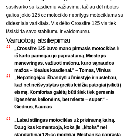
susitvarko su kasdieniu važiavimu, tačiau dėl ribotos
galios jokio 125 cc motociklo neprilygs motociklams su
didesniais varikliais. Vis dėlto Crossfire 125 vis tiek
išsiskiria savo stabilumu ir valdomumu.
Vairuotojų atsiliepimai
„Crossfire 125 buvo mano pirmasis motociklas ir
iš karto pamėgau jo paprastumą. Mieste jis
manevringas, važiuoti malonu, kuro sąnaudos
mažos – idealus kasdienai.“ – Tomas, Vilnius
„Nepatingėjau išbandyti užmiestyje ir nustebau,
kad net neišvystytas greitis leidžia patogiai įsilieti į
eismą. Komfortas galėtų būti šiek tiek geresnis
ilgesnėms kelionėms, bet mieste – super.“ –
Giedrius, Kaunas
„Labai stilingas motociklas už prieinamą kainą.
Daug kas komentuoja, koks jis „kitoks“ nei
standartiniai 125 cc modeliai. Mechanika paprasta,