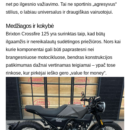
net po ilgesnio važiavimo. Tai ne sportinis „agresyvus“
stilius, o labiau universalus ir draugiškas vairuotojui.
Medžiagos ir kokybė
Brixton Crossfire 125 yra surinktas taip, kad būtų
ilgaamžis ir nereikalautų sudėtingos priežiūros. Nors kai
kurie komponentai gali būti paprastesni nei
brangesniuose motocikluose, bendras konstrukcijos
patikimumas dažnai vertinamas teigiamai – ypač tose
rinkose, kur pirkėjai ieško gero „value for money“.