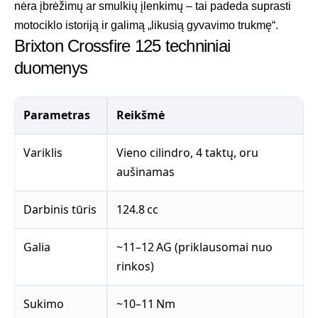
nėra įbrėžimų ar smulkių įlenkimų – tai padeda suprasti
motociklo istoriją ir galimą „likusią gyvavimo trukmę“.
Brixton Crossfire 125 techniniai
duomenys
Parametras
Reikšmė
Variklis
Vieno cilindro, 4 taktų, oru
aušinamas
Darbinis tūris
124.8 cc
Galia
~11–12 AG (priklausomai nuo
rinkos)
Sukimo
~10–11 Nm