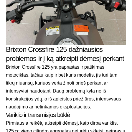
Brixton Crossfire 125 dažniausios
problemos ir į ką atkreipti dėmesį perkant
Brixton Crossfire 125 yra paprastas ir patikimas
motociklas, tačiau kaip ir bet kuris modelis, jis turi tam
tikrų niuansų, kuriuos verta žinoti prieš perkant ar
intensyviai naudojant. Daug problemų kyla ne iš
konstrukcijos ydų, o iš apleistos priežiūros, intensyvaus
naudojimo ar netinkamos eksploatacijos.
Variklio ir transmisijos būklė
Pirmiausia reikėtų atkreipti dėmesį, kaip dirba variklis.
125 cc vieno cilindro agregatas neturėtų skleisti neįprastų