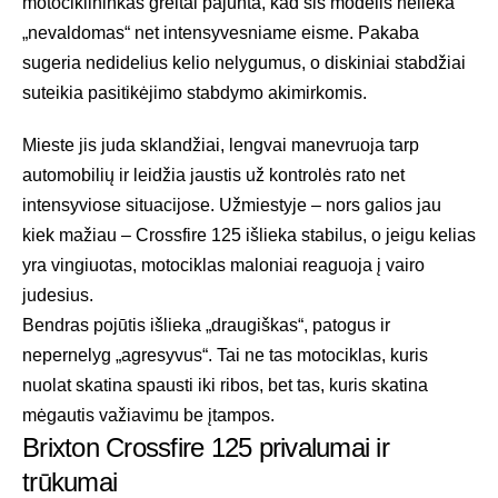
motociklininkas greitai pajunta, kad šis modelis nelieka
„nevaldomas“ net intensyvesniame eisme. Pakaba
sugeria nedidelius kelio nelygumus, o diskiniai stabdžiai
suteikia pasitikėjimo stabdymo akimirkomis.
Mieste jis juda sklandžiai, lengvai manevruoja tarp
automobilių ir leidžia jaustis už kontrolės rato net
intensyviose situacijose. Užmiestyje – nors galios jau
kiek mažiau – Crossfire 125 išlieka stabilus, o jeigu kelias
yra vingiuotas, motociklas maloniai reaguoja į vairo
judesius.
Bendras pojūtis išlieka „draugiškas“, patogus ir
nepernelyg „agresyvus“. Tai ne tas motociklas, kuris
nuolat skatina spausti iki ribos, bet tas, kuris skatina
mėgautis važiavimu be įtampos.
Brixton Crossfire 125 privalumai ir
trūkumai