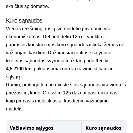
skaičius spidometre.
Kuro sąnaudos
Vienas reikšmingiausių šio modelio privalumų yra
ekonomiškumas. Dėl nedidelio 125 cc variklio ir
paprastos konstrukcijos kuro sąnaudos išlieka žemos net
važiuojant kasdien. Dažniausiai realiose sąlygose
tikėtinos sąnaudos svyruoja maždaug nuo
3,5 iki
4,5 l/100 km
, priklausomai nuo važiavimo stiliaus ir
sąlygų.
Ramiu, protingu tempu mieste šios sąnaudos yra viena iš
priežasčių, kodėl Crossfire 125 dažnai pasirenkamas
kaip pirmasis motociklas ar kasdienio važinėjimo
modelis.
Važiavimo sąlygos
Kuro sąnaudos