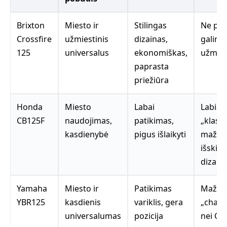
Brixton
Miesto ir
Stilingas
Ne pat
Crossfire
užmiestinis
dizainas,
galing
125
universalus
ekonomiškas,
užmies
paprasta
priežiūra
Honda
Miesto
Labai
Labiau
CB125F
naudojimas,
patikimas,
„klasiki
kasdienybė
pigus išlaikyti
mažia
išskirt
dizain
Yamaha
Miesto ir
Patikimas
Mažia
YBR125
kasdienis
variklis, gera
„chara
universalumas
pozicija
nei Cro