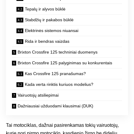
Tepalų ir alyvos būklė
Stabdžių ir pakabos būklė
Elektrinės sistemos niuansai
Rida ir bendras vaizdas
Brixton Crossfire 125 techniniai duomenys
Brixton Crossfire 125 palyginimas su konkurentais
Kas Crossfire 125 pranašumas?
Kada verta rinktis kuriuos modelius?
Vairuotojų atsiliepimai
Dažniausiai užduodami klausimai (DUK)
Tai motociklas, dažnai pasirenkamas tokių vairuotojų,
kurie nori pirmo motociklo, kasdienio žirgo be didelių