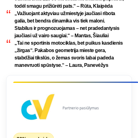
todėl smagu prižiūrėti pats.“ – Rūta, Klaipėda
„Važiuojant aktyviau užmiestyje jaučiasi ribota
galia, bet bendra dinamika vis tiek maloni.
Stabilus ir prognozuojamas – net pradedantysis
jaučiasi už vairo saugiai.“ – Mantas, Šiauliai
„Tai ne sportinis motociklas, bet puikus kasdienis
„žirgas“. Pakabos geometrija mieste gera,
stabdžiai tikslūs, o žemas svoris labai padeda
manevruoti spūstyse.“ – Laura, Panevėžys
Partnerio pasiūlymas