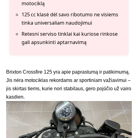
motociklą
125 cc klasė dėl savo ribotumo ne visiems
tinka universaliam naudojimui
Retesni serviso tinklai kai kuriose rinkose
gali apsunkinti aptarnavimą
Brixton Crossfire 125 yra apie paprastumą ir patikimumą.
Jis nėra motociklas rekordams ar sportiniam važiavimui –
jis skirtas tiems, kurie nori stabilaus, gero pojūčio už vairo
kasdien.