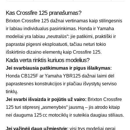
Kas Crossfire 125 pranašumas?
Brixton Crossfire 125 dažnai vertinamas kaip stilingesnis
ir labiau individualus pasirinkimas. Honda ir Yamaha
modeliai yra labiau „neutralūs“: jie patikimi, praktiški ir
paprastai pigesni eksploatuoti, tačiau neturi tokio
išskirtinio dizaino elementų kaip Crossfire 125.
Kada verta rinktis kuriuos modelius?
Jei svarbiausia patikimumas ir pigus išlaikymas:
Honda CB125F ar Yamaha YBR125 dažnai laimi dėl
paprastesnės konstrukcijos ir plačiau išvystytų serviso
tinklų.
Jei svarbi išvaizda ir pojūtis už vairo:
Brixton Crossfire
125 turi stipresnį „asmenybės“ jausmą – jis atrodo kitaip
nei dauguma 125 cc motociklų ir suteikia daugiau stiliaus.
Jei važinėji daug užmiestyje:
visi trys modeliai gerai