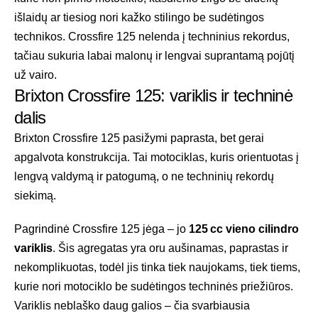
išlaidų ar tiesiog nori kažko stilingo be sudėtingos
technikos. Crossfire 125 nelenda į techninius rekordus,
tačiau sukuria labai malonų ir lengvai suprantamą pojūtį
už vairo.
Brixton Crossfire 125: variklis ir techninė
dalis
Brixton Crossfire 125 pasižymi paprasta, bet gerai
apgalvota konstrukcija. Tai motociklas, kuris orientuotas į
lengvą valdymą ir patogumą, o ne techninių rekordų
siekimą.
Pagrindinė Crossfire 125 jėga – jo
125 cc vieno cilindro
variklis
. Šis agregatas yra oru aušinamas, paprastas ir
nekomplikuotas, todėl jis tinka tiek naujokams, tiek tiems,
kurie nori motociklo be sudėtingos techninės priežiūros.
Variklis neblaško daug galios – čia svarbiausia