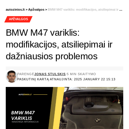
autozinios.lt
>
Apžvalgos
>
BMW M47 variklis: modifikacijos, atsiliepimai ir dažniausios problemos
APŽVALGOS
BMW M47 variklis:
modifikacijos, atsiliepimai ir
dažniausios problemos
PARENGĖ
JONAS STULSKIS
5 MIN SKAITYMO
PASKUTINĮ KARTĄ ATNAUJINTA: 2025 JANUARY 22 15:13