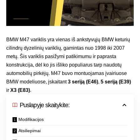
BMW M47 variklis yra vienas iš ankstyvųjų BMW keturių
cilindrų dyzelinių variklių, gamintas nuo 1998 iki 2007
metų. Šis variklis pasižymi patikimumu ir paprasta
konstrukcija, dėl ko jis išliko populiarus tarp naudotų
automobilių pirkėjų. M47 buvo montuojamas įvairiuose
BMW modeliuose, įskaitant
3 seriją (E46)
,
5 seriją (E39)
ir
X3 (E83)
.
Puslapyje skaitykite:
Modifikacijos
Atsiliepimai