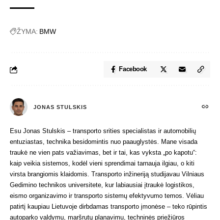
ŽYMA:
BMW
Facebook
JONAS STULSKIS
Esu Jonas Stulskis – transporto srities specialistas ir automobilių
entuziastas, technika besidomintis nuo paauglystės. Mane visada
traukė ne vien pats važiavimas, bet ir tai, kas vyksta „po kapotu“:
kaip veikia sistemos, kodėl vieni sprendimai tarnauja ilgiau, o kiti
virsta brangiomis klaidomis. Transporto inžineriją studijavau Vilniaus
Gedimino technikos universitete, kur labiausiai įtraukė logistikos,
eismo organizavimo ir transporto sistemų efektyvumo temos. Vėliau
patirtį kaupiau Lietuvoje dirbdamas transporto įmonėse – teko rūpintis
autoparko valdymu, maršrutų planavimu, techninės priežiūros