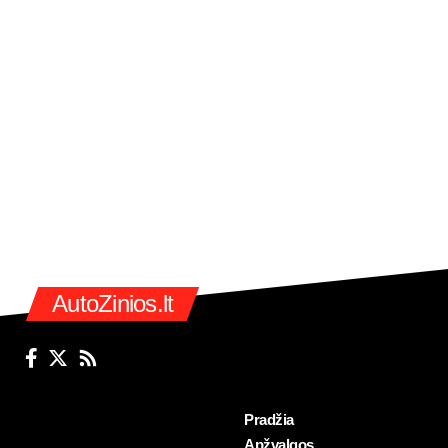
AutoZinios.lt
Pradžia
Apžvalgos