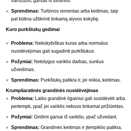
vamzdžio, garsas iš turbinos.
Sprendimas:
Turbinos remontas arba keitimas, taip
pat būtina užtikrinti tinkamą alyvos kokybę.
Kuro purkštukų gedimai
Problema:
Nekokybiškas kuras arba normalus
nusidėvėjimas gali sugadinti purkštukus.
Požymiai:
Netolygus variklio darbas, sunkus
užvedimas.
Sprendimas:
Purkštukų patikra ir, jei reikia, keitimas.
Krumpliaratinės grandinės nusidėvėjimas
Problema:
Laiko grandinė ilgainiui gali susidėvėti arba
pertempti, ypač jei variklis nebuvo tinkamai prižiūrėtas.
Požymiai:
Girdimi garsai iš variklio, ypač užvedant.
Sprendimas:
Grandinės keitimas ir įtempiklio patikra.