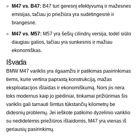
M47 vs. B47:
B47 turi geresnį efektyvumą ir mažesnes
emisijas, tačiau jo priežiūra yra sudėtingesnė ir
brangesnė.
M47 vs. M57:
M57 yra šešių cilindrų versija, todėl siūlo
daugiau galios, tačiau yra sunkesnis ir mažiau
ekonomiškas.
Išvada
BMW M47 variklis yra ilgaamžis ir patikimas pasirinkimas
tiems, kurie vertina paprastą konstrukciją, mažas
eksploatacijos išlaidas ir ekonomiškumą. Nors jis nėra
toks modernus kaip jo įpėdiniai, tinkamai prižiūrimas šis
variklis gali tarnauti šimtus tūkstančių kilometrų be
didesnių problemų. Jei ieškote patikimo dyzelinio variklio
su nedidelėmis priežiūros išlaidomis, M47 yra vienas iš
geriausių pasirinkimų.