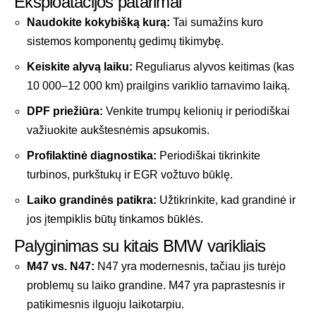
Eksploatacijos patarimai
Naudokite kokybišką kurą:
Tai sumažins kuro
sistemos komponentų gedimų tikimybę.
Keiskite alyvą laiku:
Reguliarus alyvos keitimas (kas
10 000–12 000 km) prailgins variklio tarnavimo laiką.
DPF priežiūra:
Venkite trumpų kelionių ir periodiškai
važiuokite aukštesnėmis apsukomis.
Profilaktinė diagnostika:
Periodiškai tikrinkite
turbinos, purkštukų ir EGR vožtuvo būklę.
Laiko grandinės patikra:
Užtikrinkite, kad grandinė ir
jos įtempiklis būtų tinkamos būklės.
Palyginimas su kitais BMW varikliais
M47 vs. N47:
N47 yra modernesnis, tačiau jis turėjo
problemų su laiko grandine. M47 yra paprastesnis ir
patikimesnis ilguoju laikotarpiu.