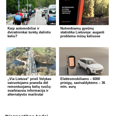
Kaip automobiliai ir
Nutrenkiamų gyvūnų
dviratininkai turėtų dalintis
statistika Lietuvoje: auganti
keliu?
problema mūsų keliuose
„Via Lietuva“ prieš Velykas
Elektromobiliams – 6000
vairuotojams praneša dėl
prieigų, savivaldybėms – 36
remontuojamų kelių ruožų:
mln. eurų
svarbiausia informacija ir
alternatyvūs maršrutai