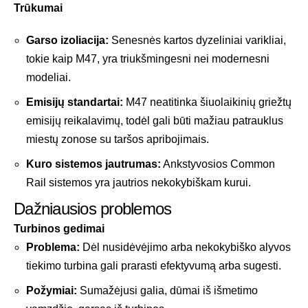
Trūkumai
Garso izoliacija:
Senesnės kartos dyzeliniai varikliai,
tokie kaip M47, yra triukšmingesni nei modernesni
modeliai.
Emisijų standartai:
M47 neatitinka šiuolaikinių griežtų
emisijų reikalavimų, todėl gali būti mažiau patrauklus
miestų zonose su taršos apribojimais.
Kuro sistemos jautrumas:
Ankstyvosios Common
Rail sistemos yra jautrios nekokybiškam kurui.
Dažniausios problemos
Turbinos gedimai
Problema:
Dėl nusidėvėjimo arba nekokybiško alyvos
tiekimo turbina gali prarasti efektyvumą arba sugesti.
Požymiai:
Sumažėjusi galia, dūmai iš išmetimo