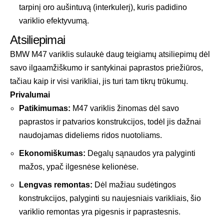
tarpinį oro aušintuvą (interkulerį), kuris padidino
variklio efektyvumą.
Atsiliepimai
BMW M47 variklis sulaukė daug teigiamų atsiliepimų dėl
savo ilgaamžiškumo ir santykinai paprastos priežiūros,
tačiau kaip ir visi varikliai, jis turi tam tikrų trūkumų.
Privalumai
Patikimumas:
M47 variklis žinomas dėl savo
paprastos ir patvarios konstrukcijos, todėl jis dažnai
naudojamas dideliems ridos nuotoliams.
Ekonomiškumas:
Degalų sąnaudos yra palyginti
mažos, ypač ilgesnėse kelionėse.
Lengvas remontas:
Dėl mažiau sudėtingos
konstrukcijos, palyginti su naujesniais varikliais, šio
variklio remontas yra pigesnis ir paprastesnis.