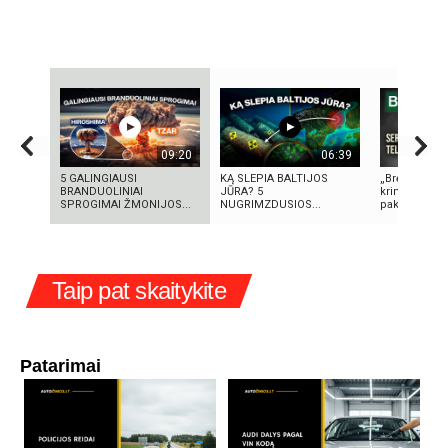
09:20
06:39
5 GALINGIAUSI
KĄ SLEPIA BALTIJOS
„Bręstantis b
BRANDUOLINIAI
JŪRA? 5
kriminalinis 
SPROGIMAI ŽMONIJOS...
NUGRIMZDUSIOS...
pakeitęs telev
Taip pat skaitykite
Patarimai