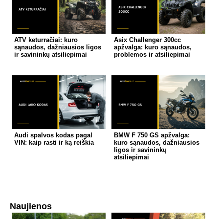
ATV keturračiai: kuro
Asix Challenger 300cc
sąnaudos, dažniausios ligos
apžvalga: kuro sąnaudos,
ir savininkų atsiliepimai
problemos ir atsiliepimai
Audi spalvos kodas pagal
BMW F 750 GS apžvalga:
VIN: kaip rasti ir ką reiškia
kuro sąnaudos, dažniausios
ligos ir savininkų
atsiliepimai
Naujienos