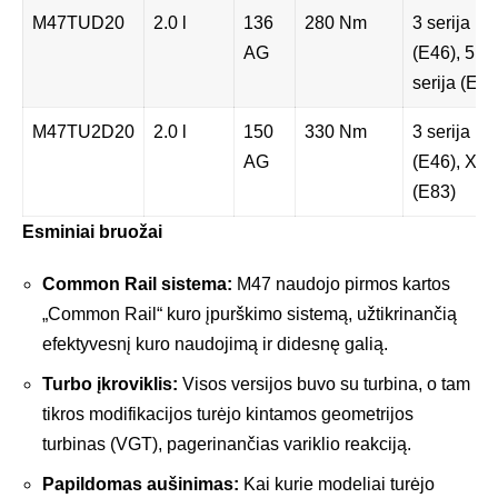
M47TUD20
2.0 l
136
280 Nm
3 serija
AG
(E46), 5
serija (E39
M47TU2D20
2.0 l
150
330 Nm
3 serija
AG
(E46), X3
(E83)
Esminiai bruožai
Common Rail sistema:
M47 naudojo pirmos kartos
„Common Rail“ kuro įpurškimo sistemą, užtikrinančią
efektyvesnį kuro naudojimą ir didesnę galią.
Turbo įkroviklis:
Visos versijos buvo su turbina, o tam
tikros modifikacijos turėjo kintamos geometrijos
turbinas (VGT), pagerinančias variklio reakciją.
Papildomas aušinimas:
Kai kurie modeliai turėjo