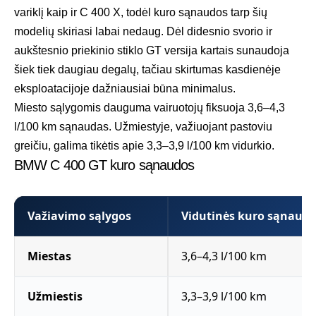
variklį kaip ir C 400 X, todėl kuro sąnaudos tarp šių
modelių skiriasi labai nedaug. Dėl didesnio svorio ir
aukštesnio priekinio stiklo GT versija kartais sunaudoja
šiek tiek daugiau degalų, tačiau skirtumas kasdienėje
eksploatacijoje dažniausiai būna minimalus.
Miesto sąlygomis dauguma vairuotojų fiksuoja 3,6–4,3
l/100 km sąnaudas. Užmiestyje, važiuojant pastoviu
greičiu, galima tikėtis apie 3,3–3,9 l/100 km vidurkio.
BMW C 400 GT kuro sąnaudos
Važiavimo sąlygos
Vidutinės kuro sąnaud
Miestas
3,6–4,3 l/100 km
Užmiestis
3,3–3,9 l/100 km