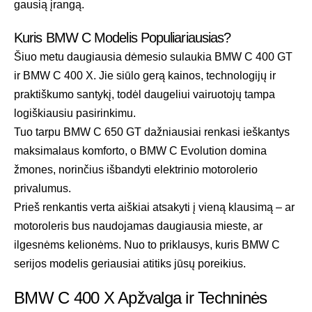
gausią įrangą.
Kuris BMW C Modelis Populiariausias?
Šiuo metu daugiausia dėmesio sulaukia BMW C 400 GT
ir BMW C 400 X. Jie siūlo gerą kainos, technologijų ir
praktiškumo santykį, todėl daugeliui vairuotojų tampa
logiškiausiu pasirinkimu.
Tuo tarpu BMW C 650 GT dažniausiai renkasi ieškantys
maksimalaus komforto, o BMW C Evolution domina
žmones, norinčius išbandyti elektrinio motorolerio
privalumus.
Prieš renkantis verta aiškiai atsakyti į vieną klausimą – ar
motoroleris bus naudojamas daugiausia mieste, ar
ilgesnėms kelionėms. Nuo to priklausys, kuris BMW C
serijos modelis geriausiai atitiks jūsų poreikius.
BMW C 400 X Apžvalga ir Techninės