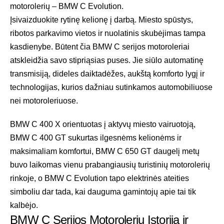
motorolerių – BMW C Evolution.
Įsivaizduokite rytinę kelionę į darbą. Miesto spūstys,
ribotos parkavimo vietos ir nuolatinis skubėjimas tampa
kasdienybe. Būtent čia BMW C serijos motoroleriai
atskleidžia savo stipriąsias puses. Jie siūlo automatinę
transmisiją, dideles daiktadėžes, aukštą komforto lygį ir
technologijas, kurios dažniau sutinkamos automobiliuose
nei motoroleriuose.
BMW C 400 X orientuotas į aktyvų miesto vairuotoją,
BMW C 400 GT sukurtas ilgesnėms kelionėms ir
maksimaliam komfortui, BMW C 650 GT daugelį metų
buvo laikomas vienu prabangiausių turistinių motorolerių
rinkoje, o BMW C Evolution tapo elektrinės ateities
simboliu dar tada, kai dauguma gamintojų apie tai tik
kalbėjo.
BMW C Serijos Motorolerių Istorija ir