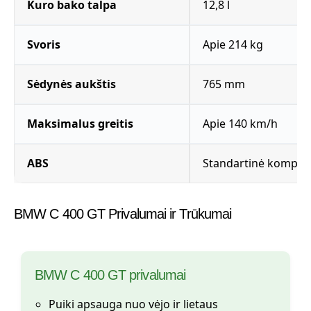
Kuro bako talpa
12,8 l
Svoris
Apie 214 kg
Sėdynės aukštis
765 mm
Maksimalus greitis
Apie 140 km/h
ABS
Standartinė komplek
BMW C 400 GT Privalumai ir Trūkumai
BMW C 400 GT privalumai
Puiki apsauga nuo vėjo ir lietaus