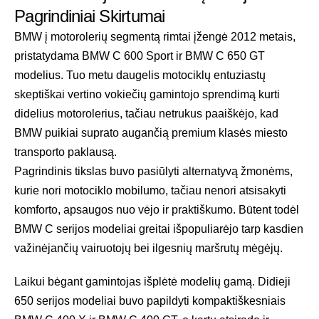
Pagrindiniai Skirtumai
BMW į motorolerių segmentą rimtai įžengė 2012 metais,
pristatydama BMW C 600 Sport ir BMW C 650 GT
modelius. Tuo metu daugelis motociklų entuziastų
skeptiškai vertino vokiečių gamintojo sprendimą kurti
didelius motorolerius, tačiau netrukus paaiškėjo, kad
BMW puikiai suprato augančią premium klasės miesto
transporto paklausą.
Pagrindinis tikslas buvo pasiūlyti alternatyvą žmonėms,
kurie nori motociklo mobilumo, tačiau nenori atsisakyti
komforto, apsaugos nuo vėjo ir praktiškumo. Būtent todėl
BMW C serijos modeliai greitai išpopuliarėjo tarp kasdien
važinėjančių vairuotojų bei ilgesnių maršrutų mėgėjų.
Laikui bėgant gamintojas išplėtė modelių gamą. Didieji
650 serijos modeliai buvo papildyti kompaktiškesniais