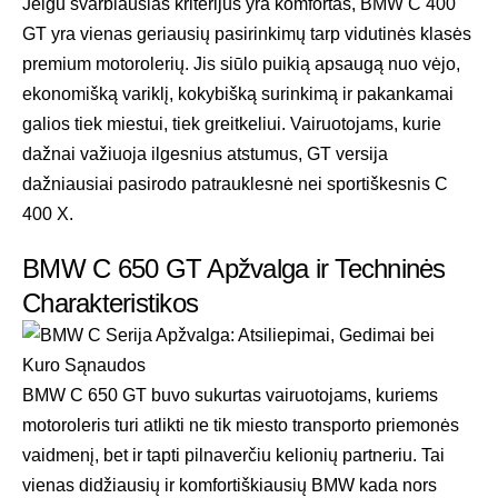
Jeigu svarbiausias kriterijus yra komfortas, BMW C 400
GT yra vienas geriausių pasirinkimų tarp vidutinės klasės
premium motorolerių. Jis siūlo puikią apsaugą nuo vėjo,
ekonomišką variklį, kokybišką surinkimą ir pakankamai
galios tiek miestui, tiek greitkeliui. Vairuotojams, kurie
dažnai važiuoja ilgesnius atstumus, GT versija
dažniausiai pasirodo patrauklesnė nei sportiškesnis C
400 X.
BMW C 650 GT Apžvalga ir Techninės
Charakteristikos
BMW C 650 GT buvo sukurtas vairuotojams, kuriems
motoroleris turi atlikti ne tik miesto transporto priemonės
vaidmenį, bet ir tapti pilnaverčiu kelionių partneriu. Tai
vienas didžiausių ir komfortiškiausių BMW kada nors