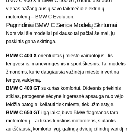
BMW C 400 X ir BMW C 400 GT, o kartu atsirado ir
vienas pažangiausių savo laikmečio elektrinių
motorolerių – BMW C Evolution.
Pagrindiniai BMW C Serijos Modelių Skirtumai
Nors visi šie modeliai priklauso tai pačiai šeimai, jų
paskirtis gana skirtinga.
BMW C 400 X
orientuotas į miesto vairuotojus. Jis
lengvesnis, manevringesnis ir sportiškesnis. Tai modelis
žmonėms, kurie daugiausia važinėja mieste ir vertina
lengvą valdymą.
BMW C 400 GT
sukurtas komfortui. Didesnis priekinis
stiklas, patogesnė sėdynė ir geresnė apsauga nuo vėjo
leidžia patogiai keliauti tiek mieste, tiek užmiestyje.
BMW C 650 GT
ilgą laiką buvo BMW flagmanas tarp
motorolerių. Tai tikras turistinis motoroleris, siūlantis
aukščiausią komforto lygį, galingą dviejų cilindrų variklį ir