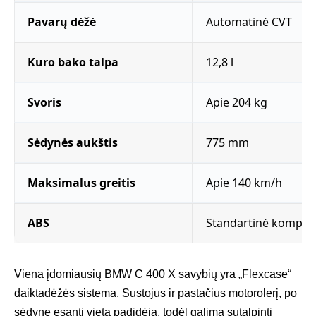
Pavarų dėžė
Automatinė CVT
Kuro bako talpa
12,8 l
Svoris
Apie 204 kg
Sėdynės aukštis
775 mm
Maksimalus greitis
Apie 140 km/h
ABS
Standartinė komplek
Viena įdomiausių BMW C 400 X savybių yra „Flexcase“
daiktadėžės sistema. Sustojus ir pastačius motorolerį, po
sėdyne esanti vieta padidėja, todėl galima sutalpinti