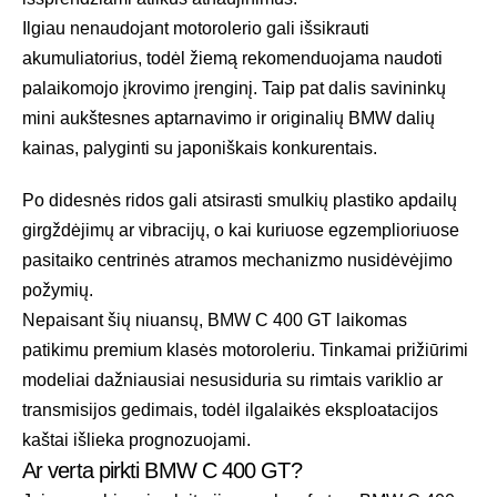
Ilgiau nenaudojant motorolerio gali išsikrauti
akumuliatorius, todėl žiemą rekomenduojama naudoti
palaikomojo įkrovimo įrenginį. Taip pat dalis savininkų
mini aukštesnes aptarnavimo ir originalių BMW dalių
kainas, palyginti su japoniškais konkurentais.
Po didesnės ridos gali atsirasti smulkių plastiko apdailų
girgždėjimų ar vibracijų, o kai kuriuose egzemplioriuose
pasitaiko centrinės atramos mechanizmo nusidėvėjimo
požymių.
Nepaisant šių niuansų, BMW C 400 GT laikomas
patikimu premium klasės motoroleriu. Tinkamai prižiūrimi
modeliai dažniausiai nesusiduria su rimtais variklio ar
transmisijos gedimais, todėl ilgalaikės eksploatacijos
kaštai išlieka prognozuojami.
Ar verta pirkti BMW C 400 GT?