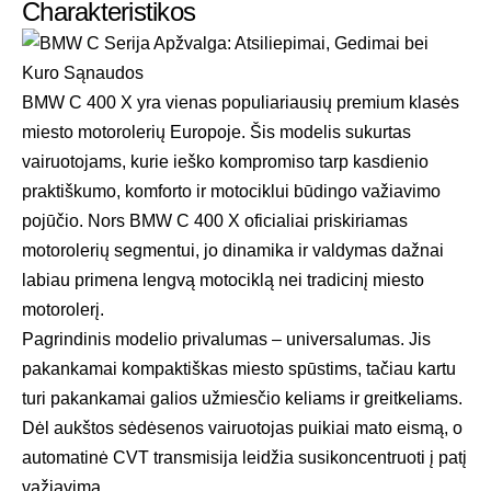
Charakteristikos
BMW C 400 X yra vienas populiariausių premium klasės
miesto motorolerių Europoje. Šis modelis sukurtas
vairuotojams, kurie ieško kompromiso tarp kasdienio
praktiškumo, komforto ir motociklui būdingo važiavimo
pojūčio. Nors BMW C 400 X oficialiai priskiriamas
motorolerių segmentui, jo dinamika ir valdymas dažnai
labiau primena lengvą motociklą nei tradicinį miesto
motorolerį.
Pagrindinis modelio privalumas – universalumas. Jis
pakankamai kompaktiškas miesto spūstims, tačiau kartu
turi pakankamai galios užmiesčio keliams ir greitkeliams.
Dėl aukštos sėdėsenos vairuotojas puikiai mato eismą, o
automatinė CVT transmisija leidžia susikoncentruoti į patį
važiavimą.