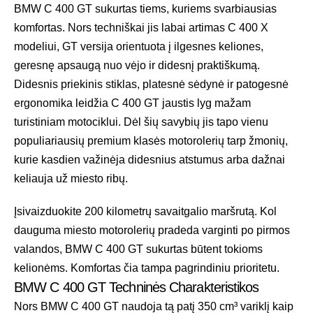
BMW C 400 GT sukurtas tiems, kuriems svarbiausias
komfortas. Nors techniškai jis labai artimas C 400 X
modeliui, GT versija orientuota į ilgesnes keliones,
geresnę apsaugą nuo vėjo ir didesnį praktiškumą.
Didesnis priekinis stiklas, platesnė sėdynė ir patogesnė
ergonomika leidžia C 400 GT jaustis lyg mažam
turistiniam motociklui. Dėl šių savybių jis tapo vienu
populiariausių premium klasės motorolerių tarp žmonių,
kurie kasdien važinėja didesnius atstumus arba dažnai
keliauja už miesto ribų.
Įsivaizduokite 200 kilometrų savaitgalio maršrutą. Kol
dauguma miesto motorolerių pradeda varginti po pirmos
valandos, BMW C 400 GT sukurtas būtent tokioms
kelionėms. Komfortas čia tampa pagrindiniu prioritetu.
BMW C 400 GT Techninės Charakteristikos
Nors BMW C 400 GT naudoja tą patį 350 cm³ variklį kaip