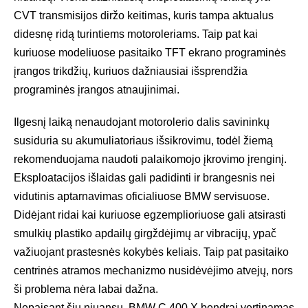
CVT transmisijos diržo keitimas, kuris tampa aktualus
didesnę ridą turintiems motoroleriams. Taip pat kai
kuriuose modeliuose pasitaiko TFT ekrano programinės
įrangos trikdžių, kuriuos dažniausiai išsprendžia
programinės įrangos atnaujinimai.
Ilgesnį laiką nenaudojant motorolerio dalis savininkų
susiduria su akumuliatoriaus išsikrovimu, todėl žiemą
rekomenduojama naudoti palaikomojo įkrovimo įrenginį.
Eksploatacijos išlaidas gali padidinti ir brangesnis nei
vidutinis aptarnavimas oficialiuose BMW servisuose.
Didėjant ridai kai kuriuose egzemplioriuose gali atsirasti
smulkių plastiko apdailų girgždėjimų ar vibracijų, ypač
važiuojant prastesnės kokybės keliais. Taip pat pasitaiko
centrinės atramos mechanizmo nusidėvėjimo atvejų, nors
ši problema nėra labai dažna.
Nepaisant šių niuansų, BMW C 400 X bendrai vertinamas