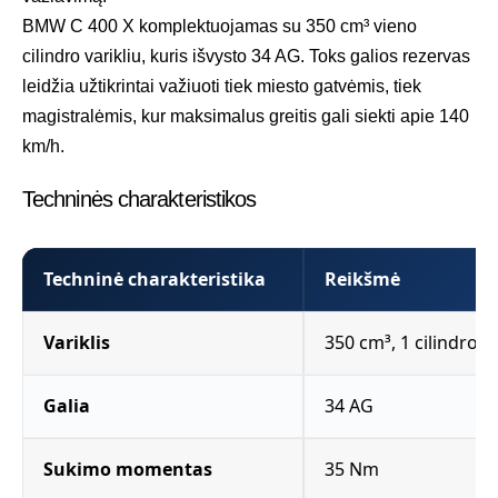
BMW C 400 X komplektuojamas su 350 cm³ vieno
cilindro varikliu, kuris išvysto 34 AG. Toks galios rezervas
leidžia užtikrintai važiuoti tiek miesto gatvėmis, tiek
magistralėmis, kur maksimalus greitis gali siekti apie 140
km/h.
Techninės charakteristikos
Techninė charakteristika
Reikšmė
Variklis
350 cm³, 1 cilindro,
Galia
34 AG
Sukimo momentas
35 Nm