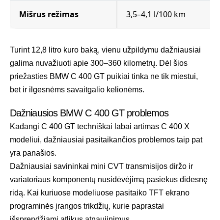
Mišrus režimas
3,5–4,1 l/100 km
Turint 12,8 litro kuro baką, vienu užpildymu dažniausiai
galima nuvažiuoti apie 300–360 kilometrų. Dėl šios
priežasties BMW C 400 GT puikiai tinka ne tik miestui,
bet ir ilgesnėms savaitgalio kelionėms.
Dažniausios BMW C 400 GT problemos
Kadangi C 400 GT techniškai labai artimas C 400 X
modeliui, dažniausiai pasitaikančios problemos taip pat
yra panašios.
Dažniausiai savininkai mini CVT transmisijos diržo ir
variatoriaus komponentų nusidėvėjimą pasiekus didesnę
ridą. Kai kuriuose modeliuose pasitaiko TFT ekrano
programinės įrangos trikdžių, kurie paprastai
išsprendžiami atlikus atnaujinimus.