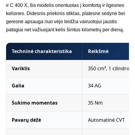
ir C 400 X, šis modelis orientuotas į komfortą ir ilgesnes
keliones. Didesnis priekinis stiklas, platesnė sėdynė bei
geresnė apsauga nuo vėjo leidžia vairuotojui jaustis
patogiai net važiuojant kelis šimtus kilometrų per dieną.
Techninė charakteristika
Reikšmė
Variklis
350 cm³, 1 cilindro,
Galia
34 AG
Sukimo momentas
35 Nm
Pavarų dėžė
Automatinė CVT