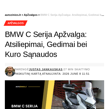
autozinios.lt
>
Apžvalgos
>
BMW C Serija Apžvalga: Atsiliepimai, Gedimai bei Kuro Sąnaudos
APŽVALGOS
BMW C Serija Apžvalga:
Atsiliepimai, Gedimai bei
Kuro Sąnaudos
PARENGĖ
JUSTAS JANKAUSKAS
27 MIN SKAITYMO
PASKUTINĮ KARTĄ ATNAUJINTA: 2026 JUNE 8 11:51