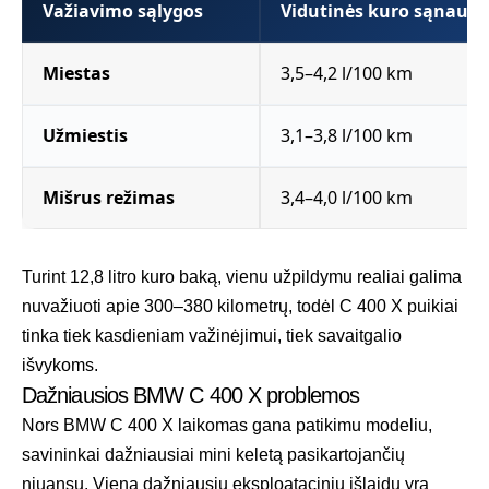
Važiavimo sąlygos
Vidutinės kuro sąnaud
Miestas
3,5–4,2 l/100 km
Užmiestis
3,1–3,8 l/100 km
Mišrus režimas
3,4–4,0 l/100 km
Turint 12,8 litro kuro baką, vienu užpildymu realiai galima
nuvažiuoti apie 300–380 kilometrų, todėl C 400 X puikiai
tinka tiek kasdieniam važinėjimui, tiek savaitgalio
išvykoms.
Dažniausios BMW C 400 X problemos
Nors BMW C 400 X laikomas gana patikimu modeliu,
savininkai dažniausiai mini keletą pasikartojančių
niuansų. Viena dažniausių eksploatacinių išlaidų yra