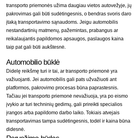
transporto priemonės užima daugiau vietos autovežyje, jų
pakrovimas gali būti sudėtingesnis, o bendras svoris daro
įtaką transportavimo sąnaudoms. Jeigu automobilis
nestandartinių matmenų, pažemintas, prabangus ar
reikalaujantis papildomos apsaugos, paslaugos kaina
taip pat gali būti aukštesnė.
Automobilio būklė
Didelę reikšmę turi ir tai, ar transporto priemonė yra
važiuojanti. Jei automobilis gali pats užvažiuoti ant
platformos, pakrovimo procesas būna paprastesnis.
Tačiau jei transporto priemonė nevažiuoja, yra po eismo
įvykio ar turi techninių gedimų, gali prireikti specialios
įrangos arba papildomo darbo laiko. Tokiais atvejais
transportavimas tampa sudėtingesnis, todėl ir kaina būna
didesnė.