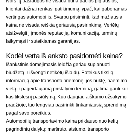
Nors jų paslaugos ne visada būna pačios pigiausios,
klientai dažnai renkasi patikimumą, ypač, kai gabenamas
vertingas automobilis. Svarbu prisiminti, kad mažiausia
kaina ne visada reiškia geriausią pasirinkimą. Vertėtų
atsižvelgti į įmonės reputaciją, komunikaciją, terminų
laikymąsi ir suteikiamas garantijas.
Kodėl verta iš anksto pasidomėti kaina?
Išankstinis domėjimasis leidžia geriau suplanuoti
biudžetą ir išvengti netikėtų išlaidų. Pateikus tikslią
informaciją apie transporto priemonę, jos būklę, paėmimo
vietą ir pageidaujamą pristatymo terminą, galima gauti kur
kas tikslesnį pasiūlymą. Kuo daugiau aiškumo užsakymo
pradžioje, tuo lengviau pasirinkti tinkamiausią sprendimą
pagal savo poreikius.
Automobilių transportavimo kaina priklauso nuo kelių
pagrindinių dalykų: maršruto, atstumo, transporto