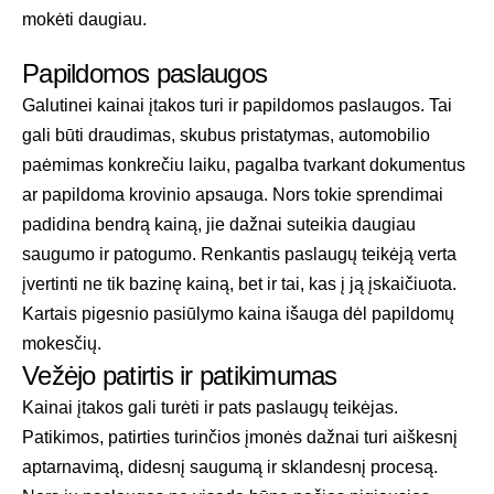
mokėti daugiau.
Papildomos paslaugos
Galutinei kainai įtakos turi ir papildomos paslaugos. Tai
gali būti draudimas, skubus pristatymas, automobilio
paėmimas konkrečiu laiku, pagalba tvarkant dokumentus
ar papildoma krovinio apsauga. Nors tokie sprendimai
padidina bendrą kainą, jie dažnai suteikia daugiau
saugumo ir patogumo. Renkantis paslaugų teikėją verta
įvertinti ne tik bazinę kainą, bet ir tai, kas į ją įskaičiuota.
Kartais pigesnio pasiūlymo kaina išauga dėl papildomų
mokesčių.
Vežėjo patirtis ir patikimumas
Kainai įtakos gali turėti ir pats paslaugų teikėjas.
Patikimos, patirties turinčios įmonės dažnai turi aiškesnį
aptarnavimą, didesnį saugumą ir sklandesnį procesą.