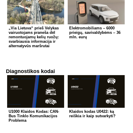
„Via Lietuva“ prieš Velykas
Elektromobiliams – 6000
vairuotojams praneša dėl
prieigų, savivaldybėms – 36
remontuojamų kelių ruožų:
mln. eurų
svarbiausia informacija ir
alternatyvūs maršrutai
Diagnostikos kodai
U1000 Klaidos Kodas: CAN-
Klaidos kodas U0422: ką
Bus Tinklo Komunikacijos
reiškia ir kaip sutvarkyti?
Problema