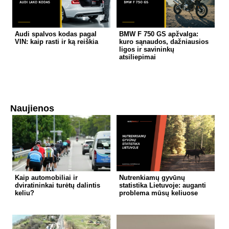
Audi spalvos kodas pagal
BMW F 750 GS apžvalga:
VIN: kaip rasti ir ką reiškia
kuro sąnaudos, dažniausios
ligos ir savininkų
atsiliepimai
Naujienos
Kaip automobiliai ir
Nutrenkiamų gyvūnų
dviratininkai turėtų dalintis
statistika Lietuvoje: auganti
keliu?
problema mūsų keliuose