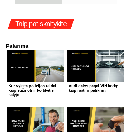
Taip pat skaitykite
Patarimai
Kur vyksta policijos reidai:
Audi dalys pagal VIN kodą:
kaip sužinoti ir ko tikėtis
kaip rasti ir patikrinti
kelyje