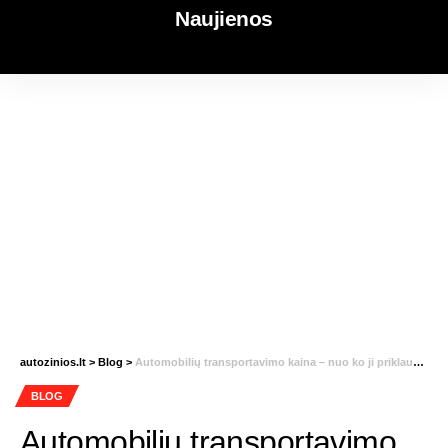
Naujienos
autozinios.lt
>
Blog
>
Automobilių transportavimo kaina – nuo ko ji priklauso?
BLOG
Automobilių transportavimo