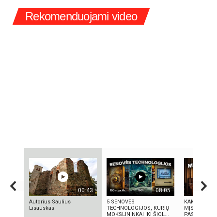
Rekomenduojami video
00:43
08:05
Autorius Saulius
5 SENOVĖS
KAMUOLINIS 
Lisauskas
TECHNOLOGIJOS, KURIŲ
MĮSLINGA G
MOKSLININKAI IKI ŠIOL...
PASLAPTIS