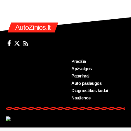
AutoZinios.lt
Pradžia
Apžvalgos
Patarimai
Auto paslaugos
Diagnostikos kodai
Naujienos