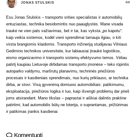
JONAS STULSKIS
Esu Jonas Stulskis – transporto srities specialistas ir automobilių
entuziastas, technika besidomintis nuo paauglystės. Mane visada
traukė ne vien pats važiavimas, bet ir tai, kas vyksta „po kapotu“:
kaip veikia sistemos, kodėl vieni sprendimai tarnauja ilgiau, o kiti
virsta brangiomis klaidomis. Transporto inžineriją studijavau Vilniaus
Gedimino technikos universitete, kur labiausiai įtraukė logistikos,
eismo organizavimo ir transporto sistemų efektyvumo temos. Vėliau
patirtį kaupiau Lietuvoje dirbdamas transporto įmonėse – teko rūpintis
autoparko valdymu, maršrutų planavimu, techninės priežiūros
procesais ir kasdieniais sprendimais, nuo kurių priklauso, ar technika
dirba, ar stovi. Visą gyvenimą domiuosi automobiliais: patikimumu,
eksploatacija, priežiūros logika ir tuo, kaip išvengti problemų dar prieš
joms atsirandant. Mano tikslas – paprastai ir aiškiai dalintis praktine
patirtimi, kad automobilis būtų ne loterija, o suprantamas, prižiūrimas
ir patikimas įrankis kasdienai.
Komentuoti