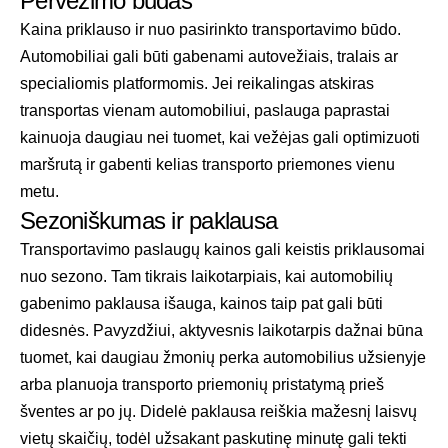
Pervežimo būdas
Kaina priklauso ir nuo pasirinkto transportavimo būdo.
Automobiliai gali būti gabenami autovežiais, tralais ar
specialiomis platformomis. Jei reikalingas atskiras
transportas vienam automobiliui, paslauga paprastai
kainuoja daugiau nei tuomet, kai vežėjas gali optimizuoti
maršrutą ir gabenti kelias transporto priemones vienu
metu.
Sezoniškumas ir paklausa
Transportavimo paslaugų kainos gali keistis priklausomai
nuo sezono. Tam tikrais laikotarpiais, kai automobilių
gabenimo paklausa išauga, kainos taip pat gali būti
didesnės. Pavyzdžiui, aktyvesnis laikotarpis dažnai būna
tuomet, kai daugiau žmonių perka automobilius užsienyje
arba planuoja transporto priemonių pristatymą prieš
šventes ar po jų. Didelė paklausa reiškia mažesnį laisvų
vietų skaičių, todėl užsakant paskutinę minutę gali tekti