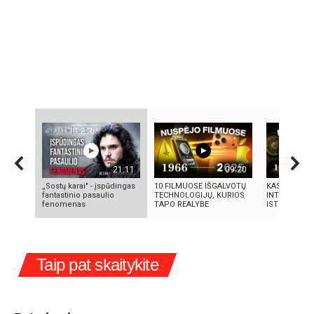
21:11
09:20
„Sostų karai" - įspūdingas
10 FILMUOSE IŠGALVOTŲ
KAS SUKŪRĖ 
fantastinio pasaulio
TECHNOLOGIJŲ, KURIOS
INTELEKTĄ? 
fenomenas
TAPO REALYBE
ISTORIJA IR 
Taip pat skaitykite