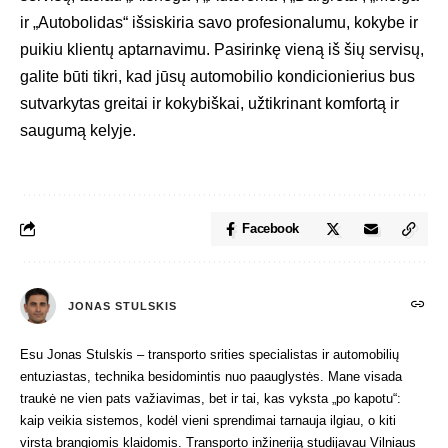
ir „Autobolidas“ išsiskiria savo profesionalumu, kokybe ir
puikiu klientų aptarnavimu. Pasirinkę vieną iš šių servisų,
galite būti tikri, kad jūsų automobilio kondicionierius bus
sutvarkytas greitai ir kokybiškai, užtikrinant komfortą ir
saugumą kelyje.
Facebook
JONAS STULSKIS
Esu Jonas Stulskis – transporto srities specialistas ir automobilių
entuziastas, technika besidomintis nuo paauglystės. Mane visada
traukė ne vien pats važiavimas, bet ir tai, kas vyksta „po kapotu“:
kaip veikia sistemos, kodėl vieni sprendimai tarnauja ilgiau, o kiti
virsta brangiomis klaidomis. Transporto inžineriją studijavau Vilniaus