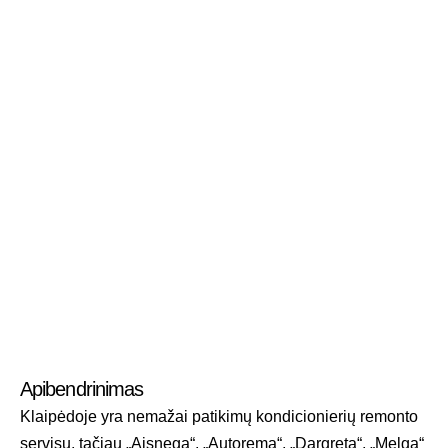
Apibendrinimas
Klaipėdoje yra nemažai patikimų kondicionierių remonto
servisų, tačiau „Aisnega“, „Autorema“, „Dargreta“, „Melga“