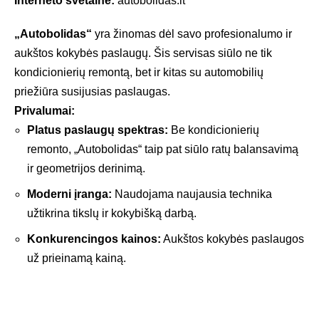
Interneto svetainė:
autobolidas.lt
„Autobolidas“
yra žinomas dėl savo profesionalumo ir
aukštos kokybės paslaugų. Šis servisas siūlo ne tik
kondicionierių remontą, bet ir kitas su automobilių
priežiūra susijusias paslaugas.
Privalumai:
Platus paslaugų spektras:
Be kondicionierių
remonto, „Autobolidas“ taip pat siūlo ratų balansavimą
ir geometrijos derinimą.
Moderni įranga:
Naudojama naujausia technika
užtikrina tikslų ir kokybišką darbą.
Konkurencingos kainos:
Aukštos kokybės paslaugos
už prieinamą kainą.