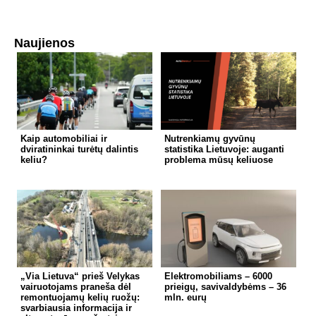
Naujienos
Kaip automobiliai ir
Nutrenkiamų gyvūnų
dviratininkai turėtų dalintis
statistika Lietuvoje: auganti
keliu?
problema mūsų keliuose
„Via Lietuva“ prieš Velykas
Elektromobiliams – 6000
vairuotojams praneša dėl
prieigų, savivaldybėms – 36
remontuojamų kelių ruožų:
mln. eurų
svarbiausia informacija ir