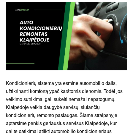
Kondicionierių sistema yra esminė automobilio dalis,
užtikrinanti komfortą ypač karštomis dienomis. Todėl jos
veikimo sutrikimai gali sukelti nemažai nepatogumų.
Klaipėdoje veikia daugybė servisų, siūlančių
kondicionierių remonto paslaugas. Šiame straipsnyje
aptarsime penkis geriausius servisus Klaipėdoje, kur
galite patikimai atlikti automobilio kondicionieriaus