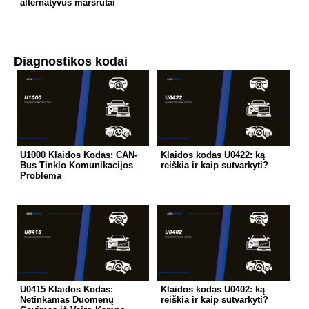
alternatyvūs maršrutai
Diagnostikos kodai
U1000 Klaidos Kodas: CAN-
Klaidos kodas U0422: ką
Bus Tinklo Komunikacijos
reiškia ir kaip sutvarkyti?
Problema
U0415 Klaidos Kodas:
Klaidos kodas U0402: ką
Netinkamas Duomenų
reiškia ir kaip sutvarkyti?