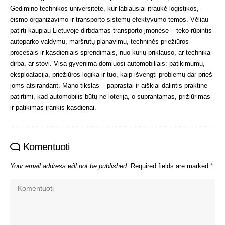
Gedimino technikos universitete, kur labiausiai įtraukė logistikos,
eismo organizavimo ir transporto sistemų efektyvumo temos. Vėliau
patirtį kaupiau Lietuvoje dirbdamas transporto įmonėse – teko rūpintis
autoparko valdymu, maršrutų planavimu, techninės priežiūros
procesais ir kasdieniais sprendimais, nuo kurių priklauso, ar technika
dirba, ar stovi. Visą gyvenimą domiuosi automobiliais: patikimumu,
eksploatacija, priežiūros logika ir tuo, kaip išvengti problemų dar prieš
joms atsirandant. Mano tikslas – paprastai ir aiškiai dalintis praktine
patirtimi, kad automobilis būtų ne loterija, o suprantamas, prižiūrimas
ir patikimas įrankis kasdienai.
Komentuoti
Your email address will not be published.
Required fields are marked
*