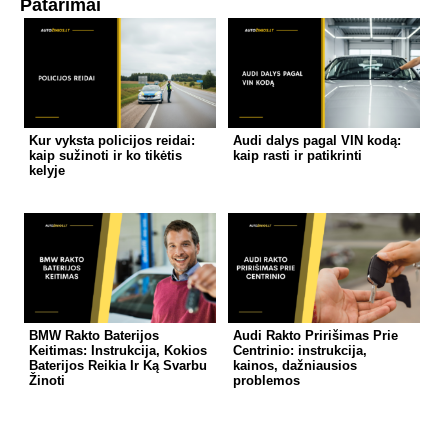
Patarimai
Kur vyksta policijos reidai:
Audi dalys pagal VIN kodą:
kaip sužinoti ir ko tikėtis
kaip rasti ir patikrinti
kelyje
BMW Rakto Baterijos
Audi Rakto Pririšimas Prie
Keitimas: Instrukcija, Kokios
Centrinio: instrukcija,
Baterijos Reikia Ir Ką Svarbu
kainos, dažniausios
Žinoti
problemos