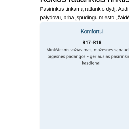
Pasirinkus tinkamą ratlankio dydį, Audi 
palydovu, arba įspūdingu miesto „žaidė
Komfortui
R17–R18
Minkštesnis važiavimas, mažesnės sąnaudo
pigesnės padangos – geriausias pasirink
kasdienai.