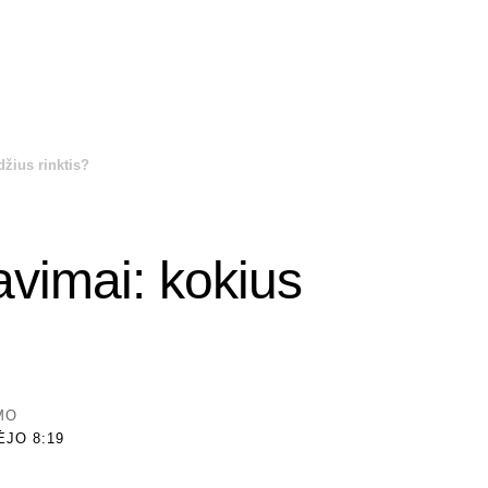
žius rinktis?
avimai: kokius
MO
ĖJO 8:19