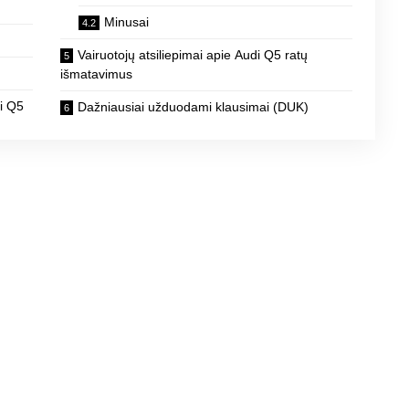
Minusai
Vairuotojų atsiliepimai apie Audi Q5 ratų
išmatavimus
i Q5
Dažniausiai užduodami klausimai (DUK)