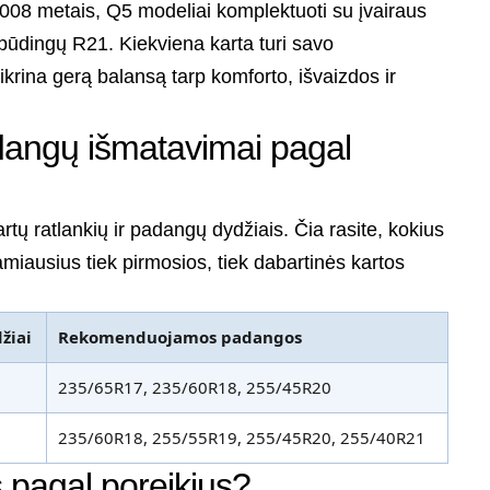
008 metais, Q5 modeliai komplektuoti su įvairaus
spūdingų R21. Kiekviena karta turi savo
rina gerą balansą tarp komforto, išvaizdos ir
adangų išmatavimai pagal
rtų ratlankių ir padangų dydžiais. Čia rasite, kokius
iausius tiek pirmosios, tiek dabartinės kartos
žiai
Rekomenduojamos padangos
235/65R17, 235/60R18, 255/45R20
235/60R18, 255/55R19, 255/45R20, 255/40R21
s pagal poreikius?