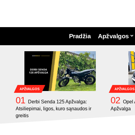
Pradžia
Apžvalgos
APŽVALGOS
APŽVALGOS
Derbi Senda 125 Apžvalga:
Opel 
Atsiliepimai, ligos, kuro sąnaudos ir
Apžvalga
greitis