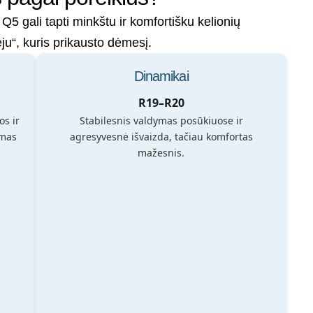
Q5 gali tapti minkštu ir komfortišku kelionių
ju“, kuris prikausto dėmesį.
Dinamikai
R19–R20
s ir
Stabilesnis valdymas posūkiuose ir
imas
agresyvesnė išvaizda, tačiau komfortas
mažesnis.