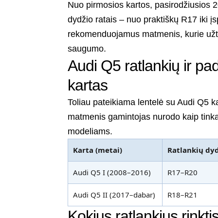
Nuo pirmosios kartos, pasirodžiusios 2
dydžio ratais – nuo praktiškų R17 iki į
rekomenduojamus matmenis, kurie užtik
saugumo.
Audi Q5 ratlankių ir p
kartas
Toliau pateikiama lentelė su Audi Q5 ka
matmenis gamintojas nurodo kaip tinkam
modeliams.
Karta (metai)
Ratlankių dyd
Audi Q5 I (2008–2016)
R17–R20
Audi Q5 II (2017–dabar)
R18–R21
Kokius ratlankius rinkti