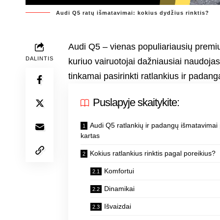
Audi Q5 ratų išmatavimai: kokius dydžius rinktis?
Audi Q5 – vienas populiariausių premiu
DALINTIS
kuriuo vairuotojai dažniausiai naudoja
tinkamai pasirinkti ratlankius ir padang
Puslapyje skaitykite:
Audi Q5 ratlankių ir padangų išmatavimai
kartas
Kokius ratlankius rinktis pagal poreikius?
Komfortui
Dinamikai
Išvaizdai