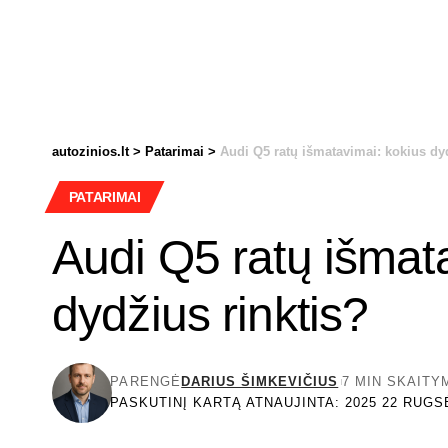
autozinios.lt
>
Patarimai
>
Audi Q5 ratų išmatavimai: kokius dyd
PATARIMAI
Audi Q5 ratų išmat
dydžius rinktis?
PARENGĖ
DARIUS ŠIMKEVIČIUS
7 MIN SKAITY
PASKUTINĮ KARTĄ ATNAUJINTA: 2025 22 RUGS