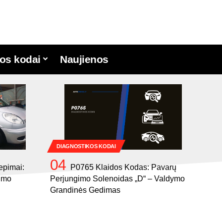
os kodai
Naujienos
DIAGNOSTIKOS KODAI
iepimai:
P0765 Klaidos Kodas: Pavarų
jimo
Perjungimo Solenoidas „D“ – Valdymo
Grandinės Gedimas