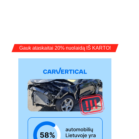
Gauk ataskaitai 20% nuolaidą IŠ KARTO!