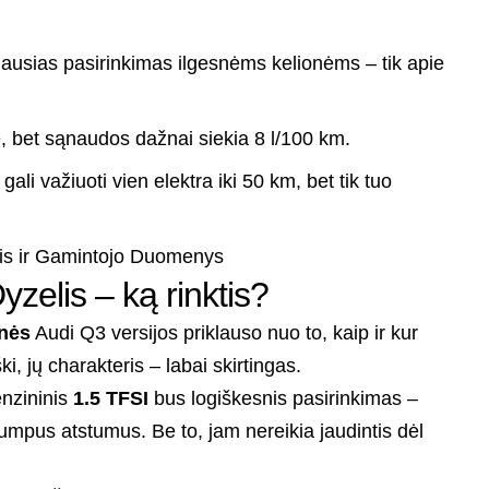
ausias pasirinkimas ilgesnėms kelionėms – tik apie
, bet sąnaudos dažnai siekia 8 l/100 km.
gali važiuoti vien elektra iki 50 km, bet tik tuo
zelis – ką rinktis?
inės
Audi Q3 versijos priklauso nuo to, kaip ir kur
i, jų charakteris – labai skirtingas.
enzininis
1.5 TFSI
bus logiškesnis pasirinkimas –
trumpus atstumus. Be to, jam nereikia jaudintis dėl