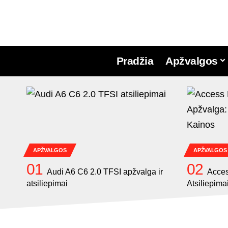
Pradžia
Apžvalgos
APŽVALGOS
APŽVALGOS
Audi A6 C6 2.0 TFSI apžvalga ir
Acces
atsiliepimai
Atsiliepima