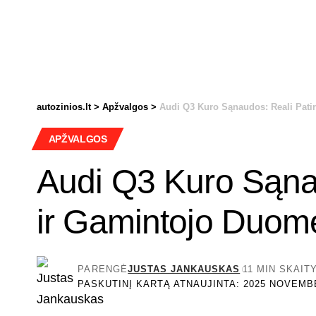
autozinios.lt
>
Apžvalgos
>
Audi Q3 Kuro Sąnaudos: Reali Pati
APŽVALGOS
Audi Q3 Kuro Sąnau
ir Gamintojo Duom
PARENGĖ
JUSTAS JANKAUSKAS
11 MIN SKAIT
PASKUTINĮ KARTĄ ATNAUJINTA: 2025 NOVEMBE