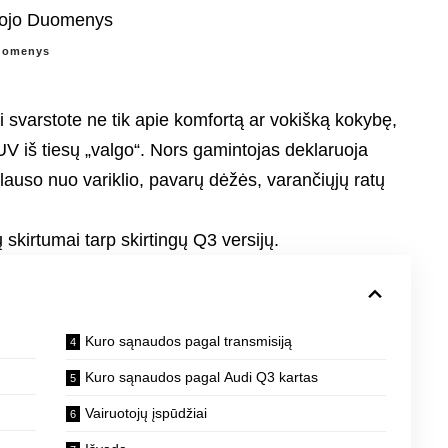
Duomenys
ai svarstote ne tik apie komfortą ar vokišką kokybę,
SUV iš tiesų „valgo“. Nors gamintojas deklaruoja
klauso nuo variklio, pavarų dėžės, varančiųjų ratų
skirtumai tarp skirtingų Q3 versijų.
Kuro sąnaudos pagal transmisiją
Kuro sąnaudos pagal Audi Q3 kartas
Vairuotojų įspūdžiai