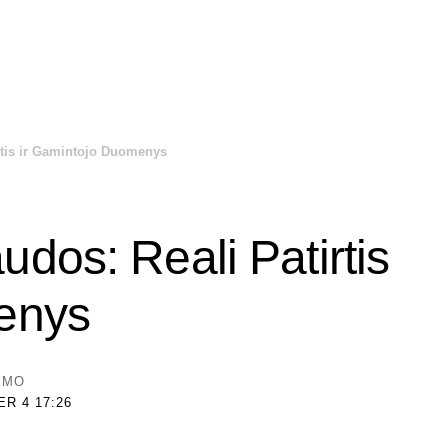
rtis ir Gamintojo Duomenys
dos: Reali Patirtis
enys
YMO
R 4 17:26