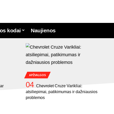
os kodai
Naujienos
APŽVALGOS
ar
Chevrolet Cruze Varikliai:
atsiliepimai, patikimumas ir dažniausios
problemos