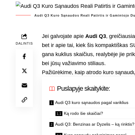
Audi Q3 Kuro Sąnaudos Reali Patirtis ir Gamintojo 
Jei galvojate apie
Audi Q3
, greičiausi
DALINTIS
bet ir apie tai, kiek šis kompaktiškas 
gana kuklius skaičius, realybėje jie pri
bei jūsų važiavimo stiliaus.
Pažiūrėkime, kaip atrodo kuro sąnaudų 
Puslapyje skaitykite:
Audi Q3 kuro sąnaudos pagal variklius
Ką rodo šie skaičiai?
Audi Q3: Benzinas ar Dyzelis – ką rinktis?
Kuro sąnaudų palyginimas pagal