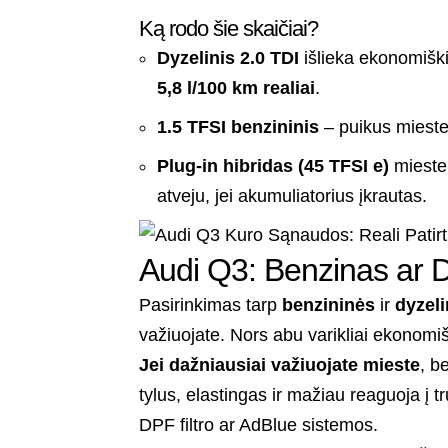
Ką rodo šie skaičiai?
Dyzelinis 2.0 TDI
išlieka ekonomiški
5,8 l/100 km realiai
.
1.5 TFSI benzininis
– puikus mieste
Plug-in hibridas (45 TFSI e)
mieste 
atveju, jei akumuliatorius įkrautas.
Audi Q3: Benzinas ar Dy
Pasirinkimas tarp
benzininės
ir
dyzel
važiuojate. Nors abu varikliai ekonomišk
Jei dažniausiai važiuojate mieste
, b
tylus, elastingas ir mažiau reaguoja į 
DPF filtro ar AdBlue sistemos.