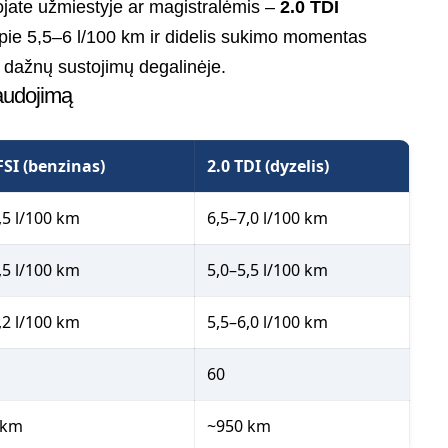
jate užmiestyje ar magistralėmis –
2.0 TDI
apie 5,5–6 l/100 km ir didelis sukimo momentas
be dažnų sustojimų degalinėje.
audojimą
FSI (benzinas)
2.0 TDI (dyzelis)
,5 l/100 km
6,5–7,0 l/100 km
,5 l/100 km
5,0–5,5 l/100 km
,2 l/100 km
5,5–6,0 l/100 km
60
 km
~950 km