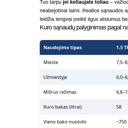
Tuo tarpu
jei keliaujate toliau
– važiuo
neabejotinai laimi. Realios sąnaudos 
leidžia lengvai įveikti ilgus atstumus 
Kuro sąnaudų palyginimas pagal n
Naudojimo tipas
1.5 T
Mieste
7,5–8
Užmiestyje
6,0–6
Mišrus režimas
6,8–7
Kuro bakas (litrai)
58
Vieno bako nuotolis
~750