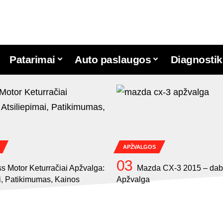
Patarimai
Auto paslaugos
Diagnostik
APŽVALGOS
s Motor Keturračiai Apžvalga:
Mazda CX-3 2015 – dab
i, Patikimumas, Kainos
Apžvalga