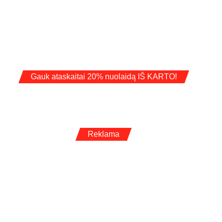
Gauk ataskaitai 20% nuolaidą IŠ KARTO!
Reklama