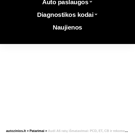
Auto paslaugos
Diagnostikos kodai
Naujienos
autozinios.lt
>
Patarimai
>
Audi A6 ratų išmatavimai: PCD, ET, CB ir rekomenduojami padangų dydžiai