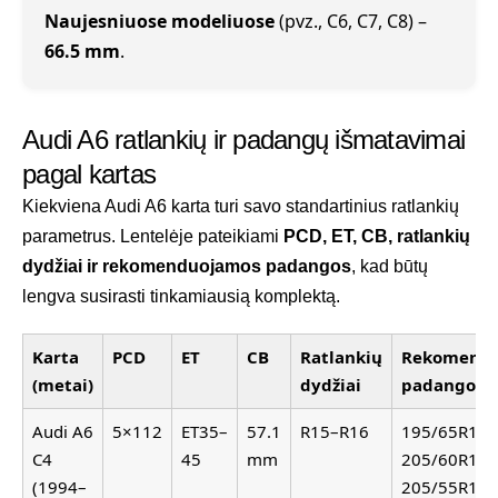
Naujesniuose modeliuose
(pvz., C6, C7, C8) –
66.5 mm
.
Audi A6 ratlankių ir padangų išmatavimai
pagal kartas
Kiekviena Audi A6 karta turi savo standartinius ratlankių
parametrus. Lentelėje pateikiami
PCD, ET, CB, ratlankių
dydžiai ir rekomenduojamos padangos
, kad būtų
lengva susirasti tinkamiausią komplektą.
Karta
PCD
ET
CB
Ratlankių
Rekomendu
(metai)
dydžiai
padangos
Audi A6
5×112
ET35–
57.1
R15–R16
195/65R15,
C4
45
mm
205/60R15,
(1994–
205/55R16