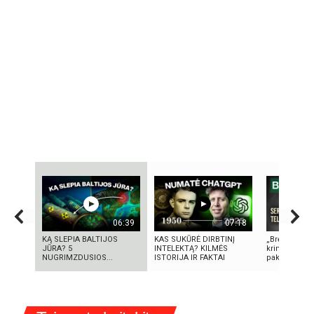
06:39
07:18
KĄ SLEPIA BALTIJOS
KAS SUKŪRĖ DIRBTINĮ
„Bręstantis b
JŪRA? 5
INTELEKTĄ? KILMĖS
kriminalinis 
NUGRIMZDUSIOS...
ISTORIJA IR FAKTAI
pakeitęs telev