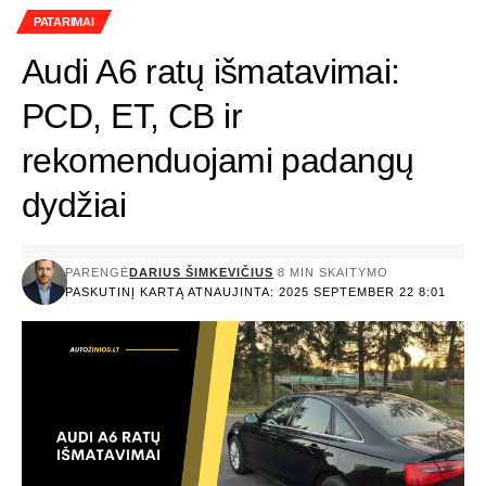
PATARIMAI
Audi A6 ratų išmatavimai:
PCD, ET, CB ir
rekomenduojami padangų
dydžiai
PARENGĖ
DARIUS ŠIMKEVIČIUS
8 MIN SKAITYMO
PASKUTINĮ KARTĄ ATNAUJINTA: 2025 SEPTEMBER 22 8:01