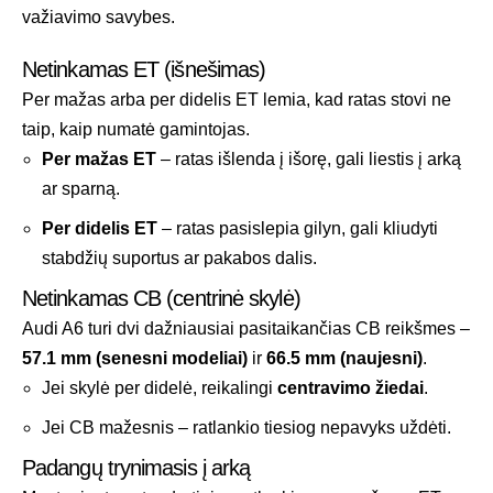
važiavimo savybes.
Netinkamas ET (išnešimas)
Per mažas arba per didelis ET lemia, kad ratas stovi ne
taip, kaip numatė gamintojas.
Per mažas ET
– ratas išlenda į išorę, gali liestis į arką
ar sparną.
Per didelis ET
– ratas pasislepia gilyn, gali kliudyti
stabdžių suportus ar pakabos dalis.
Netinkamas CB (centrinė skylė)
Audi A6 turi dvi dažniausiai pasitaikančias CB reikšmes –
57.1 mm (senesni modeliai)
ir
66.5 mm (naujesni)
.
Jei skylė per didelė, reikalingi
centravimo žiedai
.
Jei CB mažesnis – ratlankio tiesiog nepavyks uždėti.
Padangų trynimasis į arką