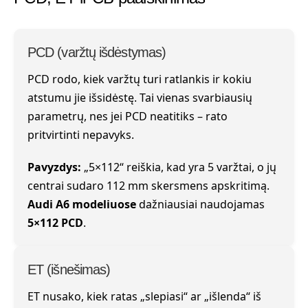
PCD (varžtų išdėstymas)
PCD rodo, kiek varžtų turi ratlankis ir kokiu
atstumu jie išsidėstę. Tai vienas svarbiausių
parametrų, nes jei PCD neatitiks – rato
pritvirtinti nepavyks.
Pavyzdys:
„5×112“ reiškia, kad yra 5 varžtai, o jų
centrai sudaro 112 mm skersmens apskritimą.
Audi A6 modeliuose
dažniausiai naudojamas
5×112 PCD
.
ET (išnešimas)
ET nusako, kiek ratas „slepiasi“ ar „išlenda“ iš