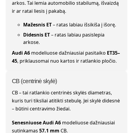
arkos. Tai lemia automobilio stabilumą, išvaizdą
ir ar ratai liesis į pakabą.
Mažesnis ET
– ratas labiau išsikiša į išorę.
Didesnis ET
– ratas labiau pasislepia
arkose.
Audi A6
modeliuose dažniausiai pasitaiko
ET35–
45
, priklausomai nuo kartos ir ratlankio pločio.
CB (centrinė skylė)
CB – tai ratlankio centrinės skylės diametras,
kuris turi tiksliai atitikti stebulę. Jei skylė didesnė
– būtini centravimo žiedai.
Senesniuose Audi A6
modeliuose dažniausiai
sutinkamas
57.1 mm
CB.