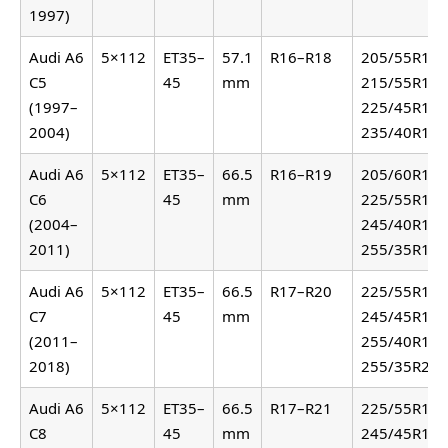
1997)
Audi A6
5×112
ET35–
57.1
R16–R18
205/55R16,
C5
45
mm
215/55R16,
(1997–
225/45R17,
2004)
235/40R18
Audi A6
5×112
ET35–
66.5
R16–R19
205/60R16,
C6
45
mm
225/55R16,
(2004–
245/40R18,
2011)
255/35R19
Audi A6
5×112
ET35–
66.5
R17–R20
225/55R17,
C7
45
mm
245/45R18,
(2011–
255/40R19,
2018)
255/35R20
Audi A6
5×112
ET35–
66.5
R17–R21
225/55R17,
C8
45
mm
245/45R18,