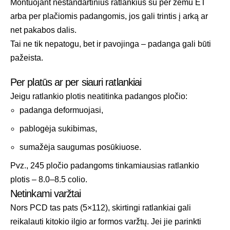
Montuojant nestandartinius ratlankius su per žemu ET
arba per plačiomis padangomis, jos gali trintis į arką ar
net pakabos dalis.
Tai ne tik nepatogu, bet ir pavojinga – padanga gali būti
pažeista.
Per platūs ar per siauri ratlankiai
Jeigu ratlankio plotis neatitinka padangos pločio:
padanga deformuojasi,
pablogėja sukibimas,
sumažėja saugumas posūkiuose.
Pvz., 245 pločio padangoms tinkamiausias ratlankio
plotis – 8.0–8.5 colio.
Netinkami varžtai
Nors PCD tas pats (5×112), skirtingi ratlankiai gali
reikalauti kitokio ilgio ar formos varžtų. Jei jie parinkti