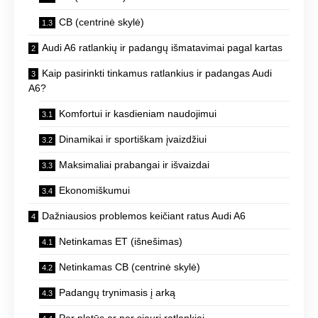
CB (centrinė skylė)
Audi A6 ratlankių ir padangų išmatavimai pagal kartas
Kaip pasirinkti tinkamus ratlankius ir padangas Audi
A6?
Komfortui ir kasdieniam naudojimui
Dinamikai ir sportiškam įvaizdžiui
Maksimaliai prabangai ir išvaizdai
Ekonomiškumui
Dažniausios problemos keičiant ratus Audi A6
Netinkamas ET (išnešimas)
Netinkamas CB (centrinė skylė)
Padangų trynimasis į arką
Per platūs ar per siauri ratlankiai