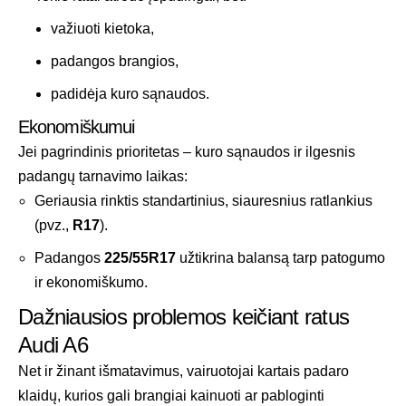
važiuoti kietoka,
padangos brangios,
padidėja kuro sąnaudos.
Ekonomiškumui
Jei pagrindinis prioritetas – kuro sąnaudos ir ilgesnis
padangų tarnavimo laikas:
Geriausia rinktis standartinius, siauresnius ratlankius
(pvz.,
R17
).
Padangos
225/55R17
užtikrina balansą tarp patogumo
ir ekonomiškumo.
Dažniausios problemos keičiant ratus
Audi A6
Net ir žinant išmatavimus, vairuotojai kartais padaro
klaidų, kurios gali brangiai kainuoti ar pabloginti