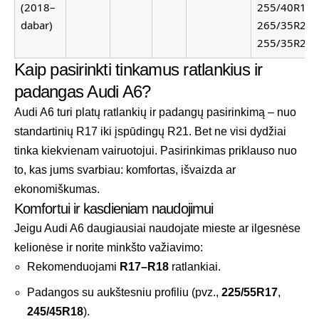
(2018–
255/40R19,
dabar)
265/35R20,
255/35R21
Kaip pasirinkti tinkamus ratlankius ir
padangas Audi A6?
Audi A6 turi platų ratlankių ir padangų pasirinkimą – nuo
standartinių R17 iki įspūdingų R21. Bet ne visi dydžiai
tinka kiekvienam vairuotojui. Pasirinkimas priklauso nuo
to, kas jums svarbiau: komfortas, išvaizda ar
ekonomiškumas.
Komfortui ir kasdieniam naudojimui
Jeigu Audi A6 daugiausiai naudojate mieste ar ilgesnėse
kelionėse ir norite minkšto važiavimo:
Rekomenduojami
R17–R18
ratlankiai.
Padangos su aukštesniu profiliu (pvz.,
225/55R17
,
245/45R18
).