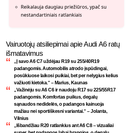
Reikalauja daugiau priežiūros, ypač su
nestandartiniais ratlankiais
Vairuotojų atsiliepimai apie Audi A6 ratų
išmatavimus
„Į savo A6 C7 uždėjau R19 su 255/40R19
padangomis. Automobilis atrodo įspūdingai,
posūkiuose laikosi puikiai, bet per nelygius kelius
važiuoti kietoka.“ –
Marius, Kaunas
„Važinėju su A6 C6 ir naudoju R17 su 225/55R17
padangomis. Komfortas puikus, degalų
sąnaudos nedidelės, o padangos kainuoja
mažiau nei sportiškesni variantai.“ –
Jolanta,
Vilnius
„Išbandžiau R20 ratlankius ant A6 C8 – vizualiai
super, bet padangos labai brangios, o degalų