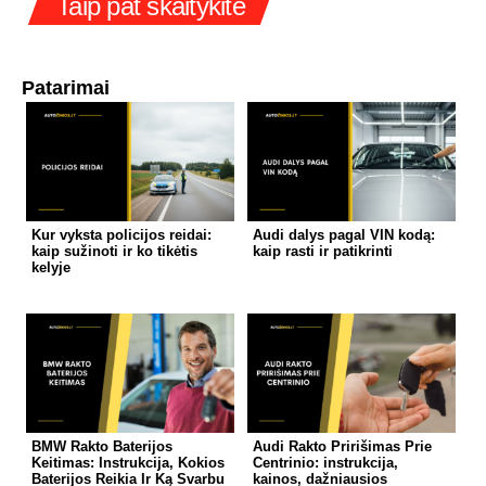
Taip pat skaitykite
Patarimai
Kur vyksta policijos reidai:
Audi dalys pagal VIN kodą:
kaip sužinoti ir ko tikėtis
kaip rasti ir patikrinti
kelyje
BMW Rakto Baterijos
Audi Rakto Pririšimas Prie
Keitimas: Instrukcija, Kokios
Centrinio: instrukcija,
Baterijos Reikia Ir Ką Svarbu
kainos, dažniausios