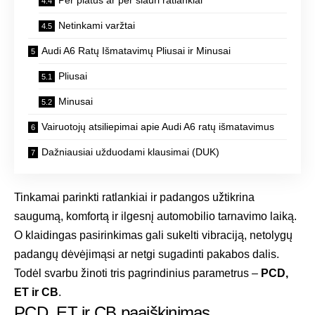
Netinkami varžtai
Audi A6 Ratų Išmatavimų Pliusai ir Minusai
Pliusai
Minusai
Vairuotojų atsiliepimai apie Audi A6 ratų išmatavimus
Dažniausiai užduodami klausimai (DUK)
Tinkamai parinkti ratlankiai ir padangos užtikrina
saugumą, komfortą ir ilgesnį automobilio tarnavimo laiką.
O klaidingas pasirinkimas gali sukelti vibraciją, netolygų
padangų dėvėjimąsi ar netgi sugadinti pakabos dalis.
Todėl svarbu žinoti tris pagrindinius parametrus –
PCD,
ET ir CB
.
PCD, ET ir CB paaiškinimas