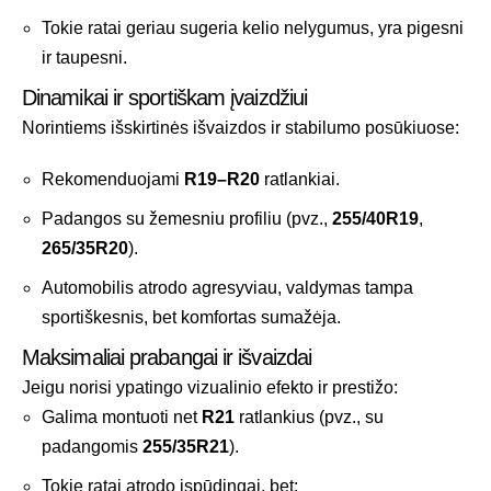
Tokie ratai geriau sugeria kelio nelygumus, yra pigesni
ir taupesni.
Dinamikai ir sportiškam įvaizdžiui
Norintiems išskirtinės išvaizdos ir stabilumo posūkiuose:
Rekomenduojami
R19–R20
ratlankiai.
Padangos su žemesniu profiliu (pvz.,
255/40R19
,
265/35R20
).
Automobilis atrodo agresyviau, valdymas tampa
sportiškesnis, bet komfortas sumažėja.
Maksimaliai prabangai ir išvaizdai
Jeigu norisi ypatingo vizualinio efekto ir prestižo:
Galima montuoti net
R21
ratlankius (pvz., su
padangomis
255/35R21
).
Tokie ratai atrodo įspūdingai, bet: