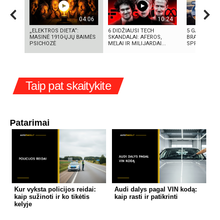
04:06
10:24
„ELEKTROS DIETA“:
6 DIDŽIAUSI TECH
5 GALINGIAU
MASINĖ 1910-ŲJŲ BAIMĖS
SKANDALAI: AFEROS,
BRANDUOLIN
PSICHOZĖ
MELAI IR MILIJARDAI...
SPROGIMAI 
Taip pat skaitykite
Patarimai
Kur vyksta policijos reidai:
Audi dalys pagal VIN kodą:
kaip sužinoti ir ko tikėtis
kaip rasti ir patikrinti
kelyje