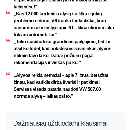
kelionėse!“
„Kas 12 000 km keičiu alyvą su filtru ir jokių
problemų neturiu. V6 trauka fantastiška, kuro
sąnaudos užmiestyje apie 6 l – tikrai ekonomiška
tokiam automobiliui.“
„Teko susidurti su grandinės pailgėjimu, bet tai
atsitiko todėl, kad ankstesnis savininkas alyvos
nekeisdavo laiku. Dabar prižiūriu pagal
rekomendacijas ir viskas puiku.“
„Alyvos reikia nemažai – apie 7 litrus, bet užtat
žinau, kad variklis dirba švariai ir patikimai.
Servisas visada pataria naudoti VW 507.00
normos alyvą – laikauosi to.“
Dažniausiai užduodami klausimai