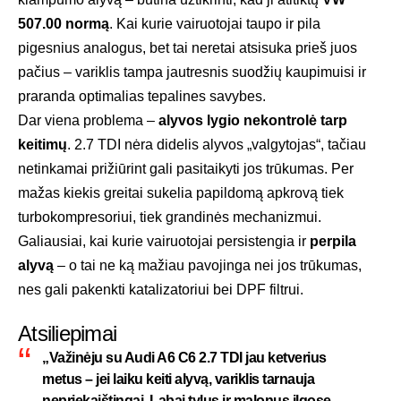
507.00 normą
. Kai kurie vairuotojai taupo ir pila
pigesnius analogus, bet tai neretai atsisuka prieš juos
pačius – variklis tampa jautresnis suodžių kaupimuisi ir
praranda optimalias tepalines savybes.
Dar viena problema –
alyvos lygio nekontrolė tarp
keitimų
. 2.7 TDI nėra didelis alyvos „valgytojas“, tačiau
netinkamai prižiūrint gali pasitaikyti jos trūkumas. Per
mažas kiekis greitai sukelia papildomą apkrovą tiek
turbokompresoriui, tiek grandinės mechanizmui.
Galiausiai, kai kurie vairuotojai persistengia ir
perpila
alyvą
– o tai ne ką mažiau pavojinga nei jos trūkumas,
nes gali pakenkti katalizatoriui bei DPF filtrui.
Atsiliepimai
„Važinėju su Audi A6 C6 2.7 TDI jau ketverius
metus – jei laiku keiti alyvą, variklis tarnauja
nepriekaištingai. Labai tylus ir malonus ilgose