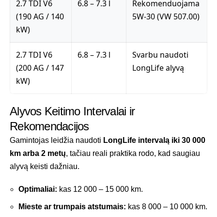
2.7 TDI V6
6.8 – 7.3 l
Rekomenduojama
(190 AG / 140
5W-30 (VW 507.00)
kW)
2.7 TDI V6
6.8 – 7.3 l
Svarbu naudoti
(200 AG / 147
LongLife alyvą
kW)
Alyvos Keitimo Intervalai ir
Rekomendacijos
Gamintojas leidžia naudoti
LongLife intervalą iki 30 000
km arba 2 metų
, tačiau reali praktika rodo, kad saugiau
alyvą keisti dažniau.
Optimaliai:
kas 12 000 – 15 000 km.
Mieste ar trumpais atstumais:
kas 8 000 – 10 000 km.