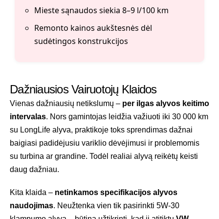
Mieste sąnaudos siekia 8–9 l/100 km
Remonto kainos aukštesnės dėl
sudėtingos konstrukcijos
Dažniausios Vairuotojų Klaidos
Vienas dažniausių netikslumų –
per ilgas alyvos keitimo
intervalas
. Nors gamintojas leidžia važiuoti iki 30 000 km
su LongLife alyva, praktikoje toks sprendimas dažnai
baigiasi padidėjusiu variklio dėvėjimusi ir problemomis
su turbina ar grandine. Todėl realiai alyvą reikėtų keisti
daug dažniau.
Kita klaida –
netinkamos specifikacijos alyvos
naudojimas
. Neužtenka vien tik pasirinkti 5W-30
klampumo alyvą – būtina užtikrinti, kad ji atitiktų
VW