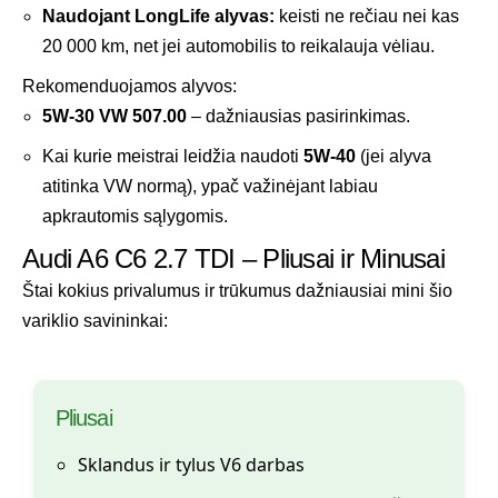
Naudojant LongLife alyvas:
keisti ne rečiau nei kas
20 000 km, net jei automobilis to reikalauja vėliau.
Rekomenduojamos alyvos:
5W-30 VW 507.00
– dažniausias pasirinkimas.
Kai kurie meistrai leidžia naudoti
5W-40
(jei alyva
atitinka VW normą), ypač važinėjant labiau
apkrautomis sąlygomis.
Audi A6 C6 2.7 TDI – Pliusai ir Minusai
Štai kokius privalumus ir trūkumus dažniausiai mini šio
variklio savininkai:
Pliusai
Sklandus ir tylus V6 darbas