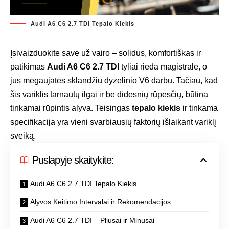
Audi A6 C6 2.7 TDI Tepalo Kiekis
Įsivaizduokite save už vairo – solidus, komfortiškas ir
patikimas
Audi A6 C6 2.7 TDI
tyliai rieda magistrale, o
jūs mėgaujatės sklandžiu dyzelinio V6 darbu. Tačiau, kad
šis variklis tarnautų ilgai ir be didesnių rūpesčių, būtina
tinkamai rūpintis alyva. Teisingas
tepalo kiekis
ir tinkama
specifikacija yra vieni svarbiausių faktorių išlaikant variklį
sveiką.
Puslapyje skaitykite:
Audi A6 C6 2.7 TDI Tepalo Kiekis
Alyvos Keitimo Intervalai ir Rekomendacijos
Audi A6 C6 2.7 TDI – Pliusai ir Minusai