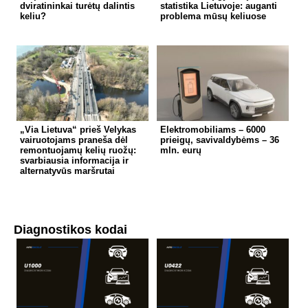
dviratininkai turėtų dalintis
statistika Lietuvoje: auganti
keliu?
problema mūsų keliuose
„Via Lietuva“ prieš Velykas
Elektromobiliams – 6000
vairuotojams praneša dėl
prieigų, savivaldybėms – 36
remontuojamų kelių ruožų:
mln. eurų
svarbiausia informacija ir
alternatyvūs maršrutai
Diagnostikos kodai