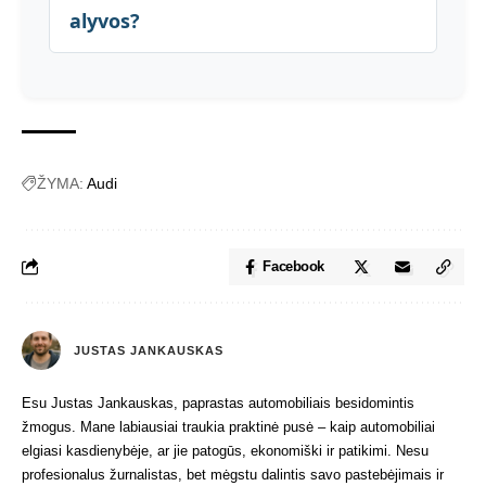
alyvos?
ŽYMA:
Audi
Facebook
JUSTAS JANKAUSKAS
Esu Justas Jankauskas, paprastas automobiliais besidomintis
žmogus. Mane labiausiai traukia praktinė pusė – kaip automobiliai
elgiasi kasdienybėje, ar jie patogūs, ekonomiški ir patikimi. Nesu
profesionalus žurnalistas, bet mėgstu dalintis savo pastebėjimais ir