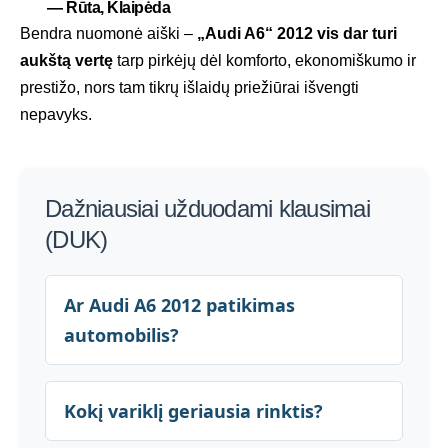
—
Rūta, Klaipėda
Bendra nuomonė aiški –
„Audi A6“ 2012 vis dar turi
aukštą vertę
tarp pirkėjų dėl komforto, ekonomiškumo ir
prestižo, nors tam tikrų išlaidų priežiūrai išvengti
nepavyks.
Dažniausiai užduodami klausimai
(DUK)
Ar Audi A6 2012 patikimas
automobilis?
Kokį variklį geriausia rinktis?