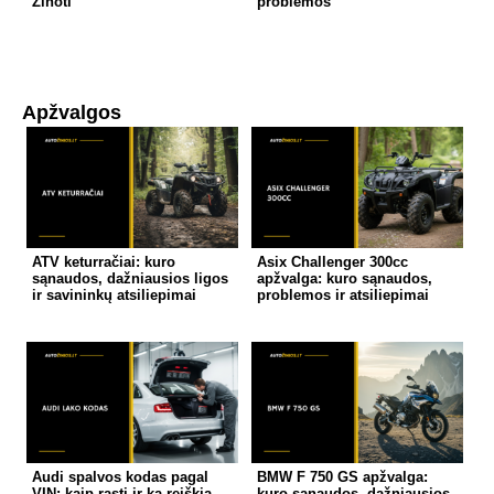
Žinoti
problemos
Apžvalgos
ATV keturračiai: kuro
Asix Challenger 300cc
sąnaudos, dažniausios ligos
apžvalga: kuro sąnaudos,
ir savininkų atsiliepimai
problemos ir atsiliepimai
Audi spalvos kodas pagal
BMW F 750 GS apžvalga:
VIN: kaip rasti ir ką reiškia
kuro sąnaudos, dažniausios