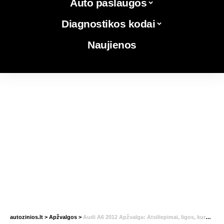
Auto paslaugos
Diagnostikos kodai
Naujienos
autozinios.lt
>
Apžvalgos
>
Audi A6 2012 Apžvalga: Atsiliepimai, ligos, kuro sąnaudos