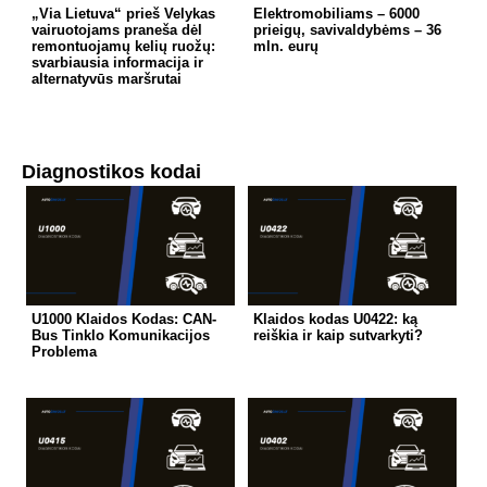
„Via Lietuva“ prieš Velykas
Elektromobiliams – 6000
vairuotojams praneša dėl
prieigų, savivaldybėms – 36
remontuojamų kelių ruožų:
mln. eurų
svarbiausia informacija ir
alternatyvūs maršrutai
Diagnostikos kodai
U1000 Klaidos Kodas: CAN-
Klaidos kodas U0422: ką
Bus Tinklo Komunikacijos
reiškia ir kaip sutvarkyti?
Problema