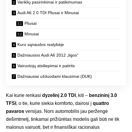
Variklių pasirinkimai ir patikimumas
Audi A6 2.0 TDI Pliusai ir Minusai
Pliusai
Minusai
Kuro sąnaudos realybėje
Dažniausios Audi A6 2012 „ligos“
Vairuotojų atsiliepimai ir patirtis
Dažniausiai užduodami klausimai (DUK)
Kai kurie renkasi
dyzelinį 2.0 TDI
, kiti –
benzininį 3.0
TFSI
, o tie, kurie siekia komforto, dairosi į
quattro
pavaros
versijas. Nors automobilis jau peržengė
dešimtmetį, tinkamai prižiūrėtas modelis gali būti ne tik
malonus vairuoti, bet ir finansiškai racionalus