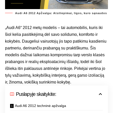
Audi A6 2012 Apžvalga: Atsiliepimai, ligos, kuro sąnaudos
„Audi A6“ 2012 metų modelis – tai automobilis, kuris iki
šiol kelia pasitikėjimą dėl savo solidumo, komforto ir
kokybės. Daugeliui vairuotojų jis tapo patikimu kasdieniu
partneriu, derinančiu prabangą su praktiškumu. Šis
modelis dažnai laikomas kompromisu tarp verslo klasės
prabangos ir realių eksploatacinių išlaidų, todėl iki šiol
išlieka itin paklausus antrinėje rinkoje. Pirkėjai vertina jo
tylų važiavimą, kokybišką interjerą, gerą garso izoliaciją
ir, žinoma, vokišką surinkimo kokybę.
Puslapyje skaitykite:
Audi A6 2012 techninė apžvalga