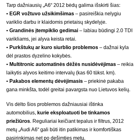
Tarp dažniausių „A6“ 2012 bėdų galima išskirti šias:
•
EGR vožtuvo užsikimšimas
– pasireiškia nelygiu
variklio darbu ir klaidomis prietaisų skydelyje.
•
Grandinės įtempiklio gedimai
– labiau būdingi 2.0 TDI
varikliams, jei alyva keista retai.
•
Purkštukų ar kuro siurblio problemos
– dažnai kyla
dėl prastos dyzelino kokybės.
•
Multitronic automatinės dėžės nusidėvėjimas
– reikia
laikytis alyvos keitimo intervalų (kas 60 tūkst. km).
•
Pakabos elementų dėvėjimasis
– priekinė pakaba
gana minkšta, todėl greitai pavargsta nuo Lietuvos kelių.
Vis dėlto šios problemos dažniausiai ištinka
automobilius,
kurie eksploatuoti be tinkamos
priežiūros
. Reguliariai keičiant tepalus ir filtrus, 2012
metų „Audi A6“ gali būti itin patikimas ir komfortiškas
pasirinkimas net po dešimties metų.