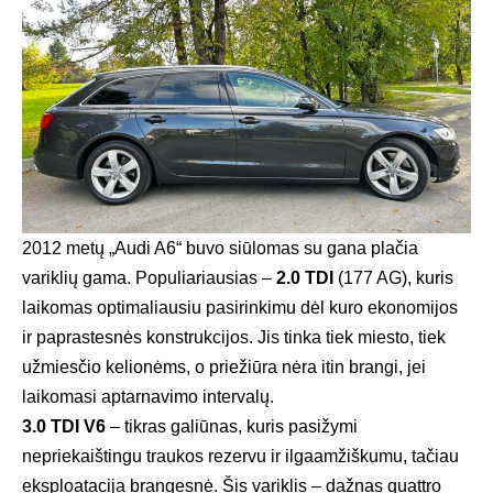
2012 metų „Audi A6“ buvo siūlomas su gana plačia
variklių gama. Populiariausias –
2.0 TDI
(177 AG), kuris
laikomas optimaliausiu pasirinkimu dėl kuro ekonomijos
ir paprastesnės konstrukcijos. Jis tinka tiek miesto, tiek
užmiesčio kelionėms, o priežiūra nėra itin brangi, jei
laikomasi aptarnavimo intervalų.
3.0 TDI V6
– tikras galiūnas, kuris pasižymi
nepriekaištingu traukos rezervu ir ilgaamžiškumu, tačiau
eksploatacija brangesnė. Šis variklis – dažnas quattro