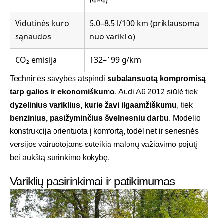
(4×4)
Vidutinės kuro
5.0–8.5 l/100 km (priklausomai
sąnaudos
nuo variklio)
CO₂ emisija
132–199 g/km
Techninės savybės atspindi
subalansuotą kompromisą
tarp galios ir ekonomiškumo
. Audi A6 2012 siūlė tiek
dyzelinius variklius, kurie žavi ilgaamžiškumu
, tiek
benzinius, pasižyminčius švelnesniu darbu
. Modelio
konstrukcija orientuota į komfortą, todėl net ir senesnės
versijos vairuotojams suteikia malonų važiavimo pojūtį
bei aukštą surinkimo kokybę.
Variklių pasirinkimai ir patikimumas