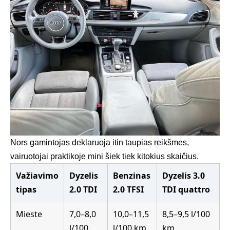
Nors gamintojas deklaruoja itin taupias reikšmes,
vairuotojai praktikoje mini šiek tiek kitokius skaičius.
Važiavimo
Dyzelis
Benzinas
Dyzelis 3.0
tipas
2.0 TDI
2.0 TFSI
TDI quattro
Mieste
7,0–8,0
10,0–11,5
8,5–9,5 l/100
l/100
l/100 km
km