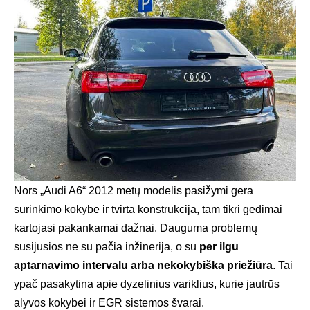
Nors „Audi A6“ 2012 metų modelis pasižymi gera
surinkimo kokybe ir tvirta konstrukcija, tam tikri gedimai
kartojasi pakankamai dažnai. Dauguma problemų
susijusios ne su pačia inžinerija, o su
per ilgu
aptarnavimo intervalu arba nekokybiška priežiūra
. Tai
ypač pasakytina apie dyzelinius variklius, kurie jautrūs
alyvos kokybei ir EGR sistemos švarai.