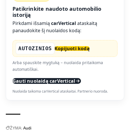
Patikrinkite naudoto automobilio
istoriją
Pirkdami išsamią
carVertical
ataskaitą
panaudokite šį nuolaidos kodą:
AUTOZINIOS
Kopijuoti kodą
Arba spauskite mygtuką – nuolaida pritaikoma
automatiškai.
Gauti nuolaidą carVertical
Nuolaida taikoma carVertical ataskaitai. Partnerio nuoroda.
ŽYMA:
Audi