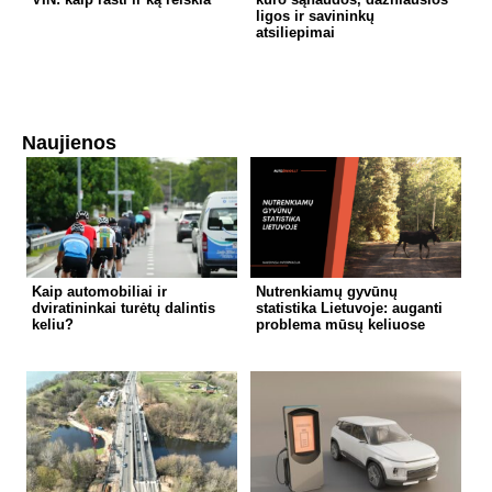
ligos ir savininkų
atsiliepimai
Naujienos
Kaip automobiliai ir
Nutrenkiamų gyvūnų
dviratininkai turėtų dalintis
statistika Lietuvoje: auganti
keliu?
problema mūsų keliuose