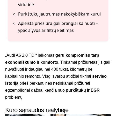
vidutinė
Purkštukų jautrumas nekokybiškam kurui
Apleista priežiūra gali brangiai kainuoti –
ypač alyvos ar filtrų keitimas
„Audi A6 2.0 TDI“ laikomas
geru kompromisu tarp
ekonomiškumo ir komforto
. Tinkamai prižiūrėtas jis gali
nuvažiuoti ir daugiau nei 400 tūkst. kilometrų be
kapitalinio remonto. Visgi svarbu atidžiai tikrinti
serviso
istoriją
prieš perkant, nes netinkamai prižiūrėti
egzemplioriai dažnai kenčia nuo
purkštukų ir EGR
problemų.
Kuro sąnaudos realybėje