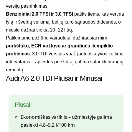
versijų pasirinkimas.
Benzininiai 2.0 TFSI ir 3.0 TFSI
patiks tiems, kas vertina
tylą ir švelnų veikimą, bet jų kuro sąnaudos didesnės, o
mieste dažnai siekia 10–12 litrų.
Patikimumo požiūriu vairuotojai dažniausiai mini
purkštukų, EGR vožtuvo ar grandinės įtempiklio
problemas
. 3.0 TDI versijos ypač jautrios alyvos keitimo
intervalams – apleidus priežiūrą, galima sulaukti brangių
remontų.
Audi A6 2.0 TDI Pliusai ir Minusai
Pliusai
Ekonomiškas variklis – užmiestyje galima
pasiekti 4,8–5,2 l/100 km