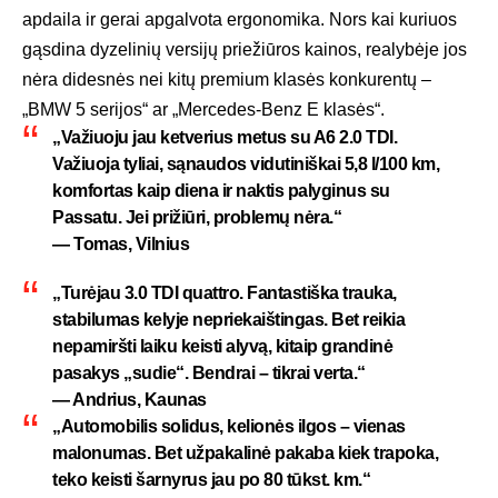
apdaila ir gerai apgalvota ergonomika. Nors kai kuriuos
gąsdina dyzelinių versijų priežiūros kainos, realybėje jos
nėra didesnės nei kitų premium klasės konkurentų –
„BMW 5 serijos“ ar „Mercedes-Benz E klasės“.
„Važiuoju jau ketverius metus su A6 2.0 TDI.
Važiuoja tyliai, sąnaudos vidutiniškai 5,8 l/100 km,
komfortas kaip diena ir naktis palyginus su
Passatu. Jei prižiūri, problemų nėra.“
—
Tomas, Vilnius
„Turėjau 3.0 TDI quattro. Fantastiška trauka,
stabilumas kelyje nepriekaištingas. Bet reikia
nepamiršti laiku keisti alyvą, kitaip grandinė
pasakys „sudie“. Bendrai – tikrai verta.“
—
Andrius, Kaunas
„Automobilis solidus, kelionės ilgos – vienas
malonumas. Bet užpakalinė pakaba kiek trapoka,
teko keisti šarnyrus jau po 80 tūkst. km.“