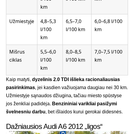
km
Užmiestyje
4,8–5,3
6,5–7,0
6,0–6,8 l/100
l/100
l/100 km
km
km
Mišrus
5,5–6,0
8,0–8,5
7,0–7,5 l/100
ciklas
l/100
l/100 km
km
km
Kaip matyti,
dyzelinis 2.0 TDI išlieka racionaliausias
pasirinkimas
, jei kasdien važiuojama daugiau nei 30 km.
Užmiestyje sąnaudos džiugina, tačiau miesto spūstyse
jos ženkliai padidėja.
Benzininiai varikliai pasižymi
švelnesniu darbu
, bet išlaidos kurui gerokai didesnės.
Dažniausios Audi A6 2012 „ligos“