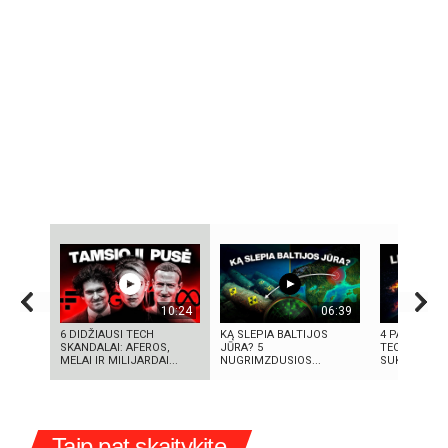
10:24
06:39
6 DIDŽIAUSI TECH
KĄ SLEPIA BALTIJOS
4 PASAULIN
SKANDALAI: AFEROS,
JŪRA? 5
TECHNOLOGI
MELAI IR MILIJARDAI...
NUGRIMZDUSIOS...
SUKŪRĖ...
Taip pat skaitykite