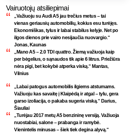
Vairuotojų atsiliepimai
„Važiuoju su Audi A5 jau trečius metus – tai
vienas geriausių automobilių, kokius esu turėjęs.
Ekonomiškas, tylus ir labai stabilus kelyje. Net po
ilgos dienos prie vairo nesijaučia nuovargio.“
Jonas, Kaunas
„Mano A5 – 2.0 TDI quattro. Žiemą važiuoja kaip
per bėgelius, o sąnaudos tik apie 6 litrus. Priežiūra
nėra pigi, bet kokybė atperka viską.“ Mantas,
Vilnius
„Labai patogus automobilis ilgiems atstumams.
Važiuoju kas savaitę į Klaipėdą ir atgal – tylu, gera
garso izoliacija, o pakaba sugeria viską.“ Darius,
Šiauliai
„Turėjau 2017 metų A5 benzininę versiją. Važiuoja
nuostabiai, salone – prabanga ir ramybė.
Vienintelis minusas – šiek tiek degina alyvą.“