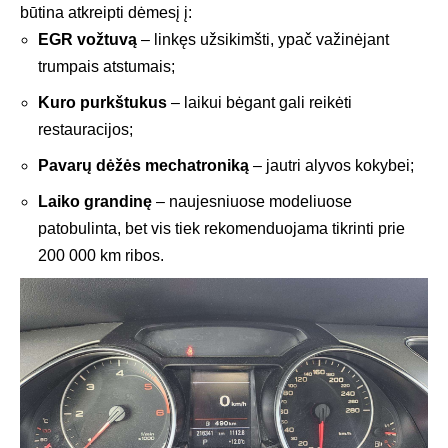
būtina atkreipti dėmesį į:
EGR vožtuvą
– linkęs užsikimšti, ypač važinėjant
trumpais atstumais;
Kuro purkštukus
– laikui bėgant gali reikėti
restauracijos;
Pavarų dėžės mechatroniką
– jautri alyvos kokybei;
Laiko grandinę
– naujesniuose modeliuose
patobulinta, bet vis tiek rekomenduojama tikrinti prie
200 000 km ribos.