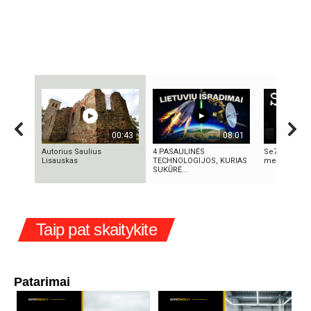
00:43
08:01
Autorius Saulius
4 PASAULINĖS
Se7en – kai
Lisauskas
TECHNOLOGIJOS, KURIAS
meno kūrini
SUKŪRĖ...
Taip pat skaitykite
Patarimai