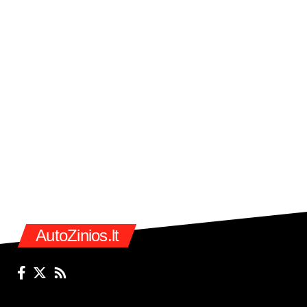
AutoZinios.lt