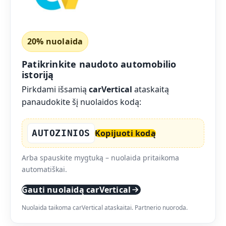
20% nuolaida
Patikrinkite naudoto automobilio
istoriją
Pirkdami išsamią
carVertical
ataskaitą
panaudokite šį nuolaidos kodą:
AUTOZINIOS
Kopijuoti kodą
Arba spauskite mygtuką – nuolaida pritaikoma
automatiškai.
Gauti nuolaidą carVertical
Nuolaida taikoma carVertical ataskaitai. Partnerio nuoroda.