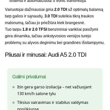
sistema ir automatizuota S tronic transmisija.
Vairuotojai dažniausiai giria
2.0 TDI
už optimalų balansą
tarp galios ir sąnaudų.
3.0 TDI
suteikia tikrą traukos
malonumą, tačiau jo priežiūra kiek brangesnė.
Tuo tarpu
1.8 ir 2.0 TFSI
benzininiai varikliai pasižymi
gera dinamika, tačiau ankstyvosios versijos turėjo
problemų su alyvos deginimu bei grandinės išsitampymu.
Pliusai ir minusai: Audi A5 2.0 TDI
Galimi privalumai
Itin gera garso izoliacija – net važiuojant
130 km/h salone tylu
Tikslus vairavimas ir stabilus valdymas
posūkiuose