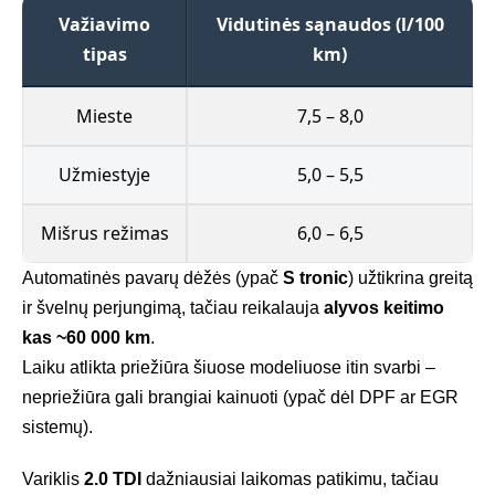
Važiavimo
Vidutinės sąnaudos (l/100
tipas
km)
Mieste
7,5 – 8,0
Užmiestyje
5,0 – 5,5
Mišrus režimas
6,0 – 6,5
Automatinės pavarų dėžės (ypač
S tronic
) užtikrina greitą
ir švelnų perjungimą, tačiau reikalauja
alyvos keitimo
kas ~60 000 km
.
Laiku atlikta priežiūra šiuose modeliuose itin svarbi –
nepriežiūra gali brangiai kainuoti (ypač dėl DPF ar EGR
sistemų).
Variklis
2.0 TDI
dažniausiai laikomas patikimu, tačiau