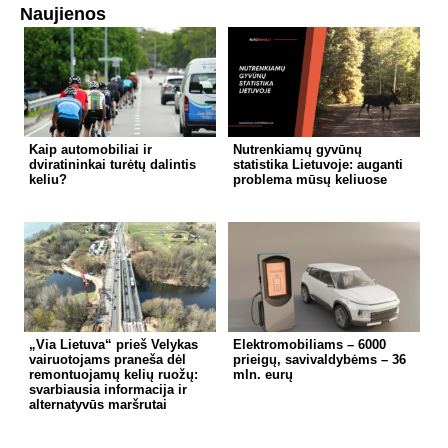
Naujienos
Kaip automobiliai ir
Nutrenkiamų gyvūnų
dviratininkai turėtų dalintis
statistika Lietuvoje: auganti
keliu?
problema mūsų keliuose
„Via Lietuva“ prieš Velykas
Elektromobiliams – 6000
vairuotojams praneša dėl
prieigų, savivaldybėms – 36
remontuojamų kelių ruožų:
mln. eurų
svarbiausia informacija ir
alternatyvūs maršrutai