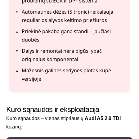
problemų su EGR ir DPF sistema
Automatinės dėžės (S tronic) reikalauja
reguliarios alyvos keitimo priežiūros
Priekinė pakaba gana standi – jaučiasi
duobės
Dalys ir remontai nėra pigūs, ypač
originalūs komponentai
Mažesnis galinės sėdynės plotas kupė
versijoje
Kuro sąnaudos ir eksploatacija
Kuro sąnaudos – vienas stipriausių
Audi A5 2.0 TDI
kozirių.