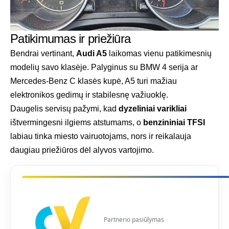
Patikimumas ir priežiūra
Bendrai vertinant,
Audi A5
laikomas vienu patikimesnių
modelių savo klasėje. Palyginus su BMW 4 serija ar
Mercedes-Benz C klasės kupė, A5 turi mažiau
elektronikos gedimų ir stabilesnę važiuoklę.
Daugelis servisų pažymi, kad
dyzeliniai varikliai
ištvermingesni ilgiems atstumams, o
benzininiai TFSI
labiau tinka miesto vairuotojams, nors ir reikalauja
daugiau priežiūros dėl alyvos vartojimo.
Partnerio pasiūlymas