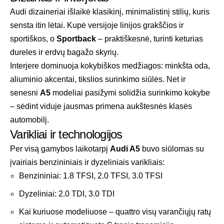
Audi dizaineriai išlaikė klasikinį, minimalistinį stilių, kuris
sensta itin lėtai. Kupė versijoje linijos grakščios ir
sportiškos, o
Sportback
– praktiškesnė, turinti keturias
dureles ir erdvų bagažo skyrių.
Interjere dominuoja kokybiškos medžiagos: minkšta oda,
aliuminio akcentai, tikslios surinkimo siūlės. Net ir
senesni
A5
modeliai pasižymi solidžia surinkimo kokybe
– sėdint viduje jausmas primena aukštesnės klasės
automobilį.
Varikliai ir technologijos
Per visą gamybos laikotarpį
Audi A5
buvo siūlomas su
įvairiais benzininiais ir dyzeliniais varikliais:
Benzininiai: 1.8 TFSI, 2.0 TFSI, 3.0 TFSI
Dyzeliniai: 2.0 TDI, 3.0 TDI
Kai kuriuose modeliuose – quattro visų varančiųjų ratų