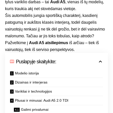
tylus variklio darbas – tai
Audi A5
, vienas iš tų modelių,
kuris traukia akį net stovėdamas vietoje.
Šis automobilis jungia sportišką charakterį, kasdienį
patogumą ir aukštos klasės interjerą, todėl daugelis
vairuotojų renkasi jį ne tik dėl grožio, bet ir dėl vairavimo
malonumo. Tačiau ar jis toks tobulas, kaip atrodo?
Pažvelkime į
Audi A5 atsiliepimus
iš arčiau – tiek iš
vairuotojų, tiek iš serviso perspektyvos.
Puslapyje skaitykite:
Modelio istorija
Dizainas ir interjeras
Varikliai ir technologijos
Pliusai ir minusai: Audi A5 2.0 TDI
Galimi privalumai