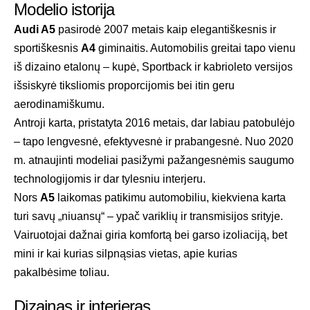
Modelio istorija
Audi A5
pasirodė 2007 metais kaip elegantiškesnis ir
sportiškesnis
A4
giminaitis. Automobilis greitai tapo vienu
iš dizaino etalonų – kupė, Sportback ir kabrioleto versijos
išsiskyrė tiksliomis proporcijomis bei itin geru
aerodinamiškumu.
Antroji karta, pristatyta 2016 metais, dar labiau patobulėjo
– tapo lengvesnė, efektyvesnė ir prabangesnė. Nuo 2020
m. atnaujinti modeliai pasižymi pažangesnėmis saugumo
technologijomis ir dar tylesniu interjeru.
Nors
A5
laikomas patikimu automobiliu, kiekviena karta
turi savų „niuansų“ – ypač variklių ir transmisijos srityje.
Vairuotojai dažnai giria komfortą bei garso izoliaciją, bet
mini ir kai kurias silpnąsias vietas, apie kurias
pakalbėsime toliau.
Dizainas ir interjeras