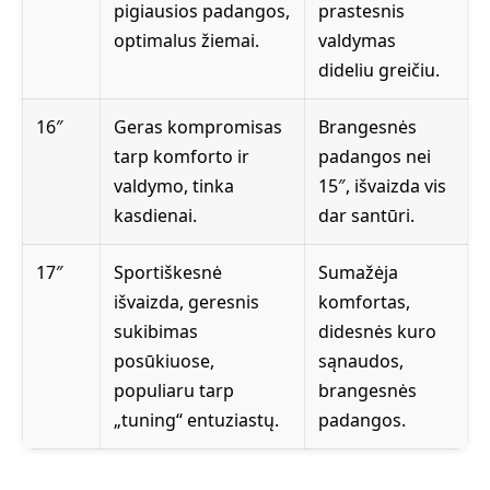
pigiausios padangos,
prastesnis
optimalus žiemai.
valdymas
dideliu greičiu.
16″
Geras kompromisas
Brangesnės
tarp komforto ir
padangos nei
valdymo, tinka
15″, išvaizda vis
kasdienai.
dar santūri.
17″
Sportiškesnė
Sumažėja
išvaizda, geresnis
komfortas,
sukibimas
didesnės kuro
posūkiuose,
sąnaudos,
populiaru tarp
brangesnės
„tuning“ entuziastų.
padangos.