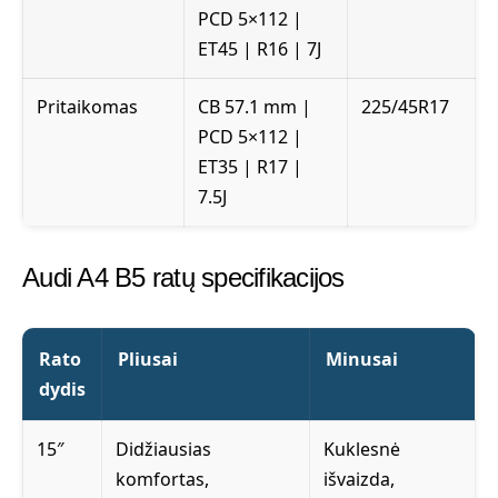
PCD 5×112 |
ET45 | R16 | 7J
Pritaikomas
CB 57.1 mm |
225/45R17
PCD 5×112 |
ET35 | R17 |
7.5J
Audi A4 B5 ratų specifikacijos
Rato
Pliusai
Minusai
dydis
15″
Didžiausias
Kuklesnė
komfortas,
išvaizda,