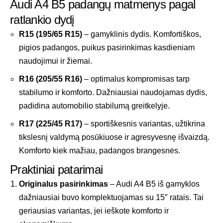
Audi A4 B5 padangų matmenys pagal
ratlankio dydį
R15 (195/65 R15)
– gamyklinis dydis. Komfortiškos,
pigios padangos, puikus pasirinkimas kasdieniam
naudojimui ir žiemai.
R16 (205/55 R16)
– optimalus kompromisas tarp
stabilumo ir komforto. Dažniausiai naudojamas dydis,
padidina automobilio stabilumą greitkelyje.
R17 (225/45 R17)
– sportiškesnis variantas, užtikrina
tikslesnį valdymą posūkiuose ir agresyvesnę išvaizdą.
Komforto kiek mažiau, padangos brangesnės.
Praktiniai patarimai
Originalus pasirinkimas
– Audi A4 B5 iš gamyklos
dažniausiai buvo komplektuojamas su 15″ ratais. Tai
geriausias variantas, jei ieškote komforto ir