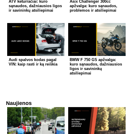
ATV keturračiai: kuro
Asix Challenger 300cc
sąnaudos, dažniausios ligos
apžvalga: kuro sąnaudos,
ir savininkų atsiliepimai
problemos ir atsiliepimai
Audi spalvos kodas pagal
BMW F 750 GS apžvalga:
VIN: kaip rasti ir ką reiškia
kuro sąnaudos, dažniausios
ligos ir savininkų
atsiliepimai
Naujienos