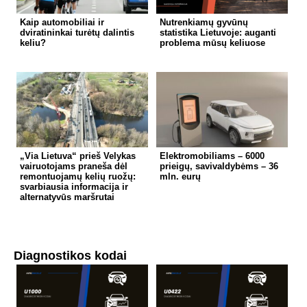
Kaip automobiliai ir
Nutrenkiamų gyvūnų
dviratininkai turėtų dalintis
statistika Lietuvoje: auganti
keliu?
problema mūsų keliuose
„Via Lietuva“ prieš Velykas
Elektromobiliams – 6000
vairuotojams praneša dėl
prieigų, savivaldybėms – 36
remontuojamų kelių ruožų:
mln. eurų
svarbiausia informacija ir
alternatyvūs maršrutai
Diagnostikos kodai