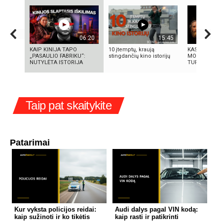
06:20
15:45
KAIP KINIJA TAPO
10 įtemptų, kraują
KAS IŠRADO 
„PASAULIO FABRIKU“:
stingdančių kino istorijų
MOKSLININK
NUTYLĖTA ISTORIJA
TURIME BŪTI
Taip pat skaitykite
Patarimai
Kur vyksta policijos reidai:
Audi dalys pagal VIN kodą:
kaip sužinoti ir ko tikėtis
kaip rasti ir patikrinti