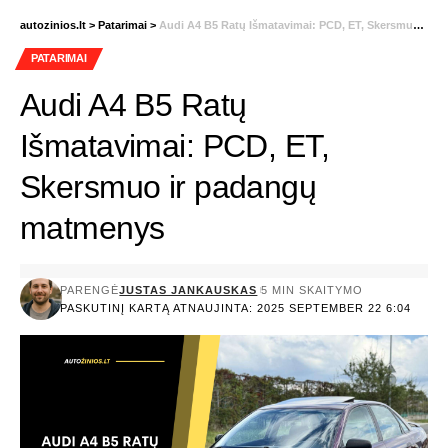
autozinios.lt
>
Patarimai
>
Audi A4 B5 Ratų Išmatavimai: PCD, ET, Skersmuo ir padangų matmenys
PATARIMAI
Audi A4 B5 Ratų
Išmatavimai: PCD, ET,
Skersmuo ir padangų
matmenys
PARENGĖ
JUSTAS JANKAUSKAS
5 MIN SKAITYMO
PASKUTINĮ KARTĄ ATNAUJINTA: 2025 SEPTEMBER 22 6:04