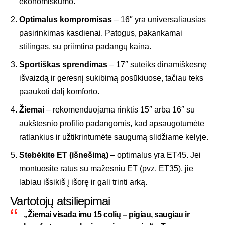
ekonomiškumo.
Optimalus kompromisas
– 16″ yra universaliausias
pasirinkimas kasdienai. Patogus, pakankamai
stilingas, su priimtina padangų kaina.
Sportiškas sprendimas
– 17″ suteiks dinamiškesnę
išvaizdą ir geresnį sukibimą posūkiuose, tačiau teks
paaukoti dalį komforto.
Žiemai
– rekomenduojama rinktis 15″ arba 16″ su
aukštesnio profilio padangomis, kad apsaugotumėte
ratlankius ir užtikrintumėte saugumą slidžiame kelyje.
Stebėkite ET (išnešimą)
– optimalus yra ET45. Jei
montuosite ratus su mažesniu ET (pvz. ET35), jie
labiau išsikiš į išorę ir gali trinti arką.
Vartotojų atsiliepimai
„Žiemai visada imu 15 colių – pigiau, saugiau ir