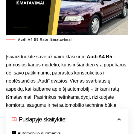
Audi A4 B5 Ratų Išmatavimai
Įsivaizduokite save už vairo klasikinio
Audi A4 B5
–
pirmosios kartos modelio, kuris ir šiandien yra populiarus
dėl savo patikimumo, paprastos konstrukcijos ir
neblėstančios „Audi“ dvasios. Vienas svarbiausių
aspektų, kai kalbame apie šį automobilį – tinkami ratų
išmatavimai. Pasirinkus netinkamą dydį, rizikuojate
komfortu, saugumu ir net automobilio technine būkle.
Puslapyje skaitykite:
Automobilio duomenys