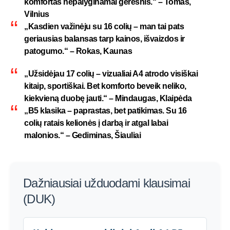
komfortas nepalyginamai geresnis.“ –
Tomas,
Vilnius
„Kasdien važinėju su 16 colių – man tai pats
geriausias balansas tarp kainos, išvaizdos ir
patogumo.“ –
Rokas, Kaunas
„Užsidėjau 17 colių – vizualiai A4 atrodo visiškai
kitaip, sportiškai. Bet komforto beveik neliko,
kiekvieną duobę jauti.“ –
Mindaugas, Klaipėda
„B5 klasika – paprastas, bet patikimas. Su 16
colių ratais kelionės į darbą ir atgal labai
malonios.“ –
Gediminas, Šiauliai
Dažniausiai užduodami klausimai
(DUK)