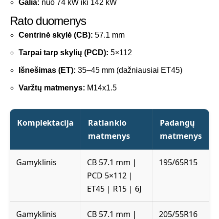
Galia:
nuo 74 kW iki 142 kW
Rato duomenys
Centrinė skylė (CB):
57.1 mm
Tarpai tarp skylių (PCD):
5×112
Išnešimas (ET):
35–45 mm (dažniausiai ET45)
Varžtų matmenys:
M14x1.5
Komplektacija
Ratlankio
Padangų
matmenys
matmenys
Gamyklinis
CB 57.1 mm |
195/65R15
PCD 5×112 |
ET45 | R15 | 6J
Gamyklinis
CB 57.1 mm |
205/55R16