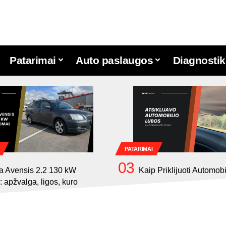
Patarimai
Auto paslaugos
Diagnostik
PATARIMAI
a Avensis 2.2 130 kW
Kaip Priklijuoti Automob
: apžvalga, ligos, kuro