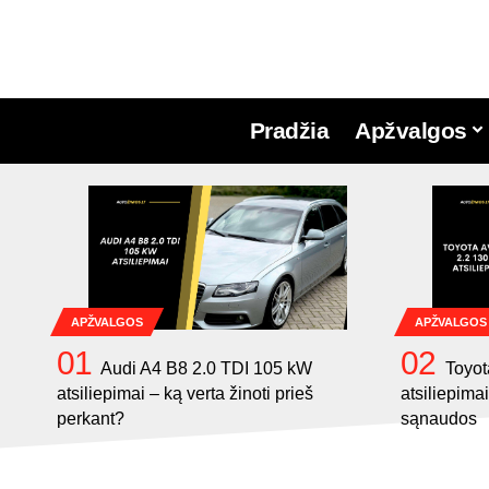
Pradžia
Apžvalgos
APŽVALGOS
APŽVALGOS
Audi A4 B8 2.0 TDI 105 kW
Toyot
atsiliepimai – ką verta žinoti prieš
atsiliepimai
perkant?
sąnaudos