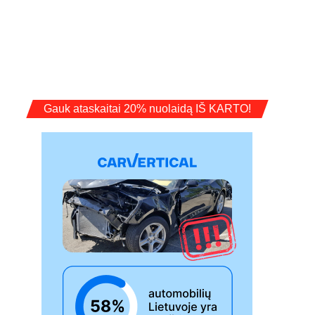
Gauk ataskaitai 20% nuolaidą IŠ KARTO!