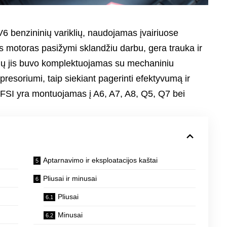
V6 benzininių variklių, naudojamas įvairiuose
motoras pasižymi sklandžiu darbu, gera trauka ir
žių jis buvo komplektuojamas su mechaniniu
resoriumi, taip siekiant pagerinti efektyvumą ir
FSI yra montuojamas į A6, A7, A8, Q5, Q7 bei
Aptarnavimo ir eksploatacijos kaštai
Pliusai ir minusai
Pliusai
Minusai