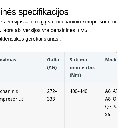
ninės specifikacijos
dines versijas – pirmąją su mechaniniu kompresoriumi
. Nors abi versijos yra benzininės ir V6
kteristikos gerokai skiriasi.
rovimas
Galia
Sukimo
Modeliai
(AG)
momentas
(Nm)
chaninis
272–
400–440
A6, A7,
mpresorius
333
A8, Q5,
Q7, S4,
S5