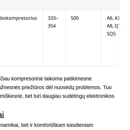
rbokompresorius
333–
500
A6, A7,
354
A8, Q7,
SQ5
tačiau kompresorinė laikoma patikimesne
dažnesnės priežiūros dėl nuosėdų problemos. Tuo
omiškesnė, bet turi daugiau sudėtingų elektronikos
i
dinamikai, bet ir komfortiškam kasdieniam