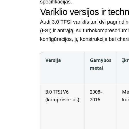
specifikacijas.
Variklio versijos ir tech
Audi 3.0 TFSI variklis turi dvi pagrin
(FSI) ir antrąją, su turbokompresoriumi
konfigūracijos, jų konstrukcija bei chara
Versija
Gamybos
Įk
metai
3.0 TFSI V6
2008–
Me
(kompresorius)
2016
ko