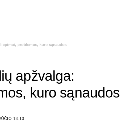
siliepimai, problemos, kuro sąnaudos
lių apžvalga:
lemos, kuro sąnaudos
ŪČIO 13:10