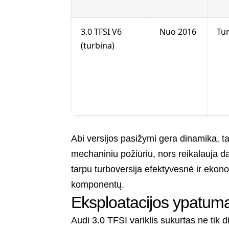
3.0 TFSI V6
Nuo 2016
Tu
(turbina)
Abi versijos pasižymi gera dinamika, 
mechaniniu požiūriu, nors reikalauja 
tarpu turboversija efektyvesnė ir ekon
komponentų.
Eksploatacijos ypatuma
Audi 3.0 TFSI variklis sukurtas ne tik 