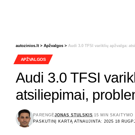
autozinios.lt
>
Apžvalgos
>
Audi 3.0 TFSI variklių apžvalga: at
APŽVALGOS
Audi 3.0 TFSI varik
atsiliepimai, prob
PARENGĖ
JONAS STULSKIS
15 MIN SKAITYMO
PASKUTINĮ KARTĄ ATNAUJINTA: 2025 18 RUGPJ