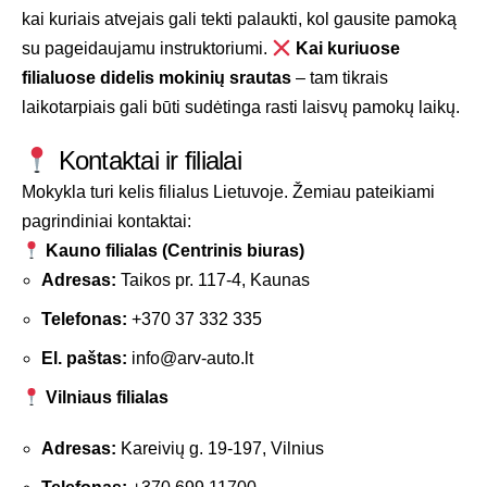
kai kuriais atvejais gali tekti palaukti, kol gausite pamoką
su pageidaujamu instruktoriumi.
Kai kuriuose
filialuose didelis mokinių srautas
– tam tikrais
laikotarpiais gali būti sudėtinga rasti laisvų pamokų laikų.
Kontaktai ir filialai
Mokykla turi kelis filialus Lietuvoje. Žemiau pateikiami
pagrindiniai kontaktai:
Kauno filialas (Centrinis biuras)
Adresas:
Taikos pr. 117-4, Kaunas
Telefonas:
+370 37 332 335
El. paštas:
info@arv-auto.lt
Vilniaus filialas
Adresas:
Kareivių g. 19-197, Vilnius