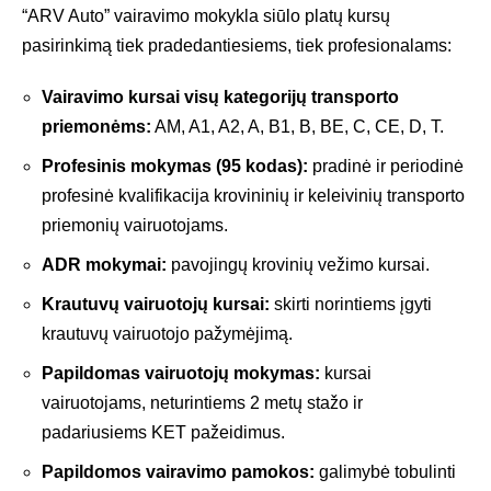
“ARV Auto” vairavimo mokykla siūlo platų kursų
pasirinkimą tiek pradedantiesiems, tiek profesionalams:
Vairavimo kursai visų kategorijų transporto
priemonėms:
AM, A1, A2, A, B1, B, BE, C, CE, D, T.
Profesinis mokymas (95 kodas):
pradinė ir periodinė
profesinė kvalifikacija krovininių ir keleivinių transporto
priemonių vairuotojams.
ADR mokymai:
pavojingų krovinių vežimo kursai.
Krautuvų vairuotojų kursai:
skirti norintiems įgyti
krautuvų vairuotojo pažymėjimą.
Papildomas vairuotojų mokymas:
kursai
vairuotojams, neturintiems 2 metų stažo ir
padariusiems KET pažeidimus.
Papildomos vairavimo pamokos:
galimybė tobulinti