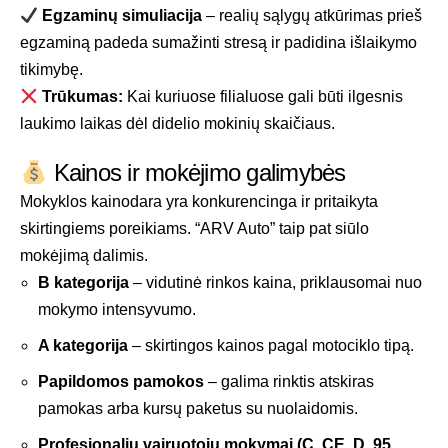
Egzaminų simuliacija
– realių sąlygų atkūrimas prieš
egzaminą padeda sumažinti stresą ir padidina išlaikymo
tikimybę.
Trūkumas:
Kai kuriuose filialuose gali būti ilgesnis
laukimo laikas dėl didelio mokinių skaičiaus.
Kainos ir mokėjimo galimybės
Mokyklos kainodara yra konkurencinga ir pritaikyta
skirtingiems poreikiams. “ARV Auto” taip pat siūlo
mokėjimą dalimis.
B kategorija
– vidutinė rinkos kaina, priklausomai nuo
mokymo intensyvumo.
A kategorija
– skirtingos kainos pagal motociklo tipą.
Papildomos pamokos
– galima rinktis atskiras
pamokas arba kursų paketus su nuolaidomis.
Profesionalių vairuotojų mokymai (C, CE, D, 95