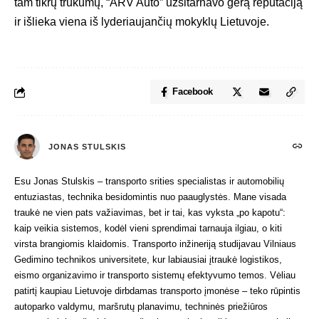
tam tikrų trūkumų, “ARV Auto” užsitarnavo gerą reputaciją
ir išlieka viena iš lyderiaujančių mokyklų Lietuvoje.
Facebook
JONAS STULSKIS
Esu Jonas Stulskis – transporto srities specialistas ir automobilių
entuziastas, technika besidomintis nuo paauglystės. Mane visada
traukė ne vien pats važiavimas, bet ir tai, kas vyksta „po kapotu“:
kaip veikia sistemos, kodėl vieni sprendimai tarnauja ilgiau, o kiti
virsta brangiomis klaidomis. Transporto inžineriją studijavau Vilniaus
Gedimino technikos universitete, kur labiausiai įtraukė logistikos,
eismo organizavimo ir transporto sistemų efektyvumo temos. Vėliau
patirtį kaupiau Lietuvoje dirbdamas transporto įmonėse – teko rūpintis
autoparko valdymu, maršrutų planavimu, techninės priežiūros