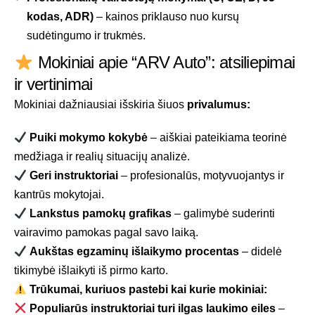
kodas, ADR)
– kainos priklauso nuo kursų
sudėtingumo ir trukmės.
Mokiniai apie “ARV Auto”: atsiliepimai
ir vertinimai
Mokiniai dažniausiai išskiria šiuos
privalumus:
Puiki mokymo kokybė
– aiškiai pateikiama teorinė
medžiaga ir realių situacijų analizė.
Geri instruktoriai
– profesionalūs, motyvuojantys ir
kantrūs mokytojai.
Lankstus pamokų grafikas
– galimybė suderinti
vairavimo pamokas pagal savo laiką.
Aukštas egzaminų išlaikymo procentas
– didelė
tikimybė išlaikyti iš pirmo karto.
Trūkumai, kuriuos pastebi kai kurie mokiniai:
Populiarūs instruktoriai turi ilgas laukimo eiles
–