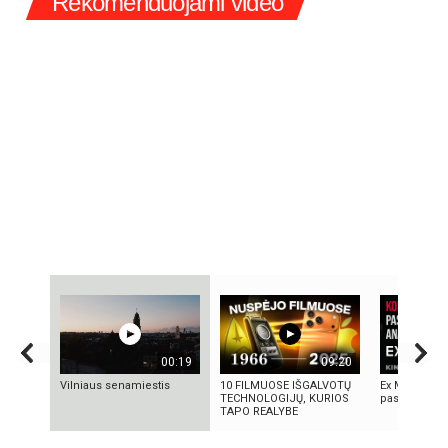
Rekomenduojami video
00:19
09:20
Vilniaus senamiestis
10 FILMUOSE IŠGALVOTŲ
Ex Machina: k
TECHNOLOGIJŲ, KURIOS
pasirinkimo 
TAPO REALYBE