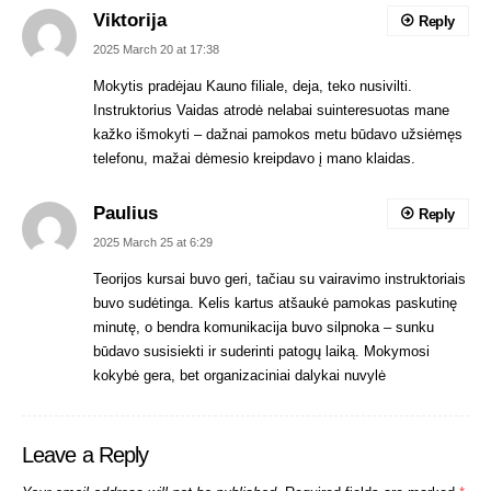
Viktorija
Reply
2025 March 20 at 17:38
Mokytis pradėjau Kauno filiale, deja, teko nusivilti.
Instruktorius Vaidas atrodė nelabai suinteresuotas mane
kažko išmokyti – dažnai pamokos metu būdavo užsiėmęs
telefonu, mažai dėmesio kreipdavo į mano klaidas.
Paulius
Reply
2025 March 25 at 6:29
Teorijos kursai buvo geri, tačiau su vairavimo instruktoriais
buvo sudėtinga. Kelis kartus atšaukė pamokas paskutinę
minutę, o bendra komunikacija buvo silpnoka – sunku
būdavo susisiekti ir suderinti patogų laiką. Mokymosi
kokybė gera, bet organizaciniai dalykai nuvylė
Leave a Reply