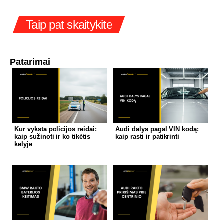
Taip pat skaitykite
Patarimai
Kur vyksta policijos reidai:
Audi dalys pagal VIN kodą:
kaip sužinoti ir ko tikėtis
kaip rasti ir patikrinti
kelyje