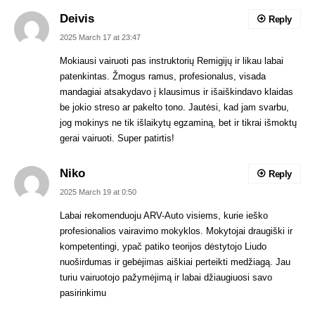
Deivis
Reply
2025 March 17 at 23:47
Mokiausi vairuoti pas instruktorių Remigijų ir likau labai
patenkintas. Žmogus ramus, profesionalus, visada
mandagiai atsakydavo į klausimus ir išaiškindavo klaidas
be jokio streso ar pakelto tono. Jautėsi, kad jam svarbu,
jog mokinys ne tik išlaikytų egzaminą, bet ir tikrai išmoktų
gerai vairuoti. Super patirtis!
Niko
Reply
2025 March 19 at 0:50
Labai rekomenduoju ARV-Auto visiems, kurie ieško
profesionalios vairavimo mokyklos. Mokytojai draugiški ir
kompetentingi, ypač patiko teorijos dėstytojo Liudo
nuoširdumas ir gebėjimas aiškiai perteikti medžiagą. Jau
turiu vairuotojo pažymėjimą ir labai džiaugiuosi savo
pasirinkimu