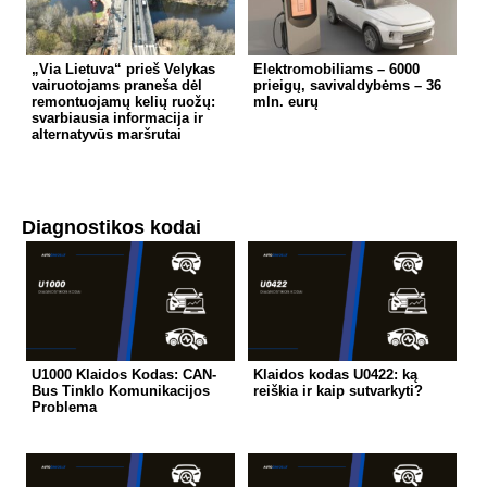
„Via Lietuva“ prieš Velykas
Elektromobiliams – 6000
vairuotojams praneša dėl
prieigų, savivaldybėms – 36
remontuojamų kelių ruožų:
mln. eurų
svarbiausia informacija ir
alternatyvūs maršrutai
Diagnostikos kodai
U1000 Klaidos Kodas: CAN-
Klaidos kodas U0422: ką
Bus Tinklo Komunikacijos
reiškia ir kaip sutvarkyti?
Problema