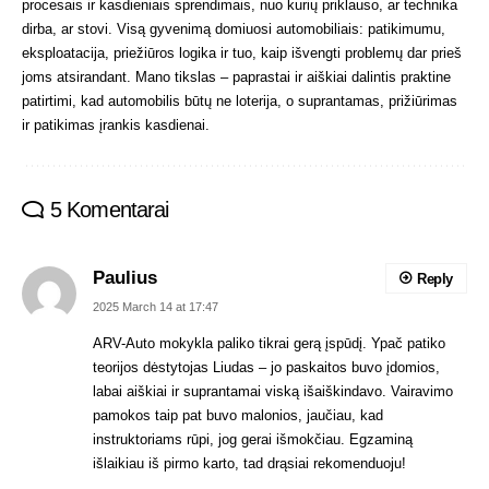
procesais ir kasdieniais sprendimais, nuo kurių priklauso, ar technika
dirba, ar stovi. Visą gyvenimą domiuosi automobiliais: patikimumu,
eksploatacija, priežiūros logika ir tuo, kaip išvengti problemų dar prieš
joms atsirandant. Mano tikslas – paprastai ir aiškiai dalintis praktine
patirtimi, kad automobilis būtų ne loterija, o suprantamas, prižiūrimas
ir patikimas įrankis kasdienai.
5 Komentarai
Paulius
Reply
2025 March 14 at 17:47
ARV-Auto mokykla paliko tikrai gerą įspūdį. Ypač patiko
teorijos dėstytojas Liudas – jo paskaitos buvo įdomios,
labai aiškiai ir suprantamai viską išaiškindavo. Vairavimo
pamokos taip pat buvo malonios, jaučiau, kad
instruktoriams rūpi, jog gerai išmokčiau. Egzaminą
išlaikiau iš pirmo karto, tad drąsiai rekomenduoju!