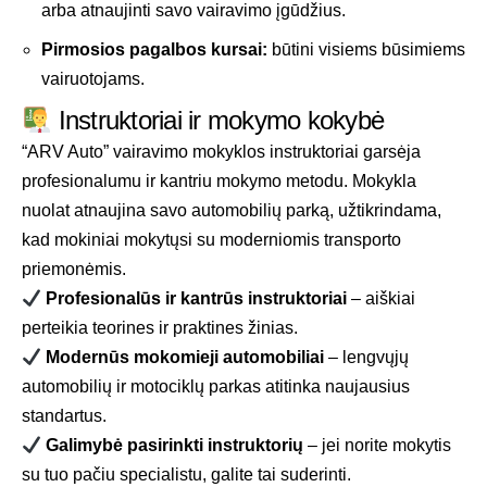
arba atnaujinti savo vairavimo įgūdžius.
Pirmosios pagalbos kursai:
būtini visiems būsimiems
vairuotojams.
Instruktoriai ir mokymo kokybė
“ARV Auto” vairavimo mokyklos instruktoriai garsėja
profesionalumu ir kantriu mokymo metodu. Mokykla
nuolat atnaujina savo automobilių parką, užtikrindama,
kad mokiniai mokytųsi su moderniomis transporto
priemonėmis.
Profesionalūs ir kantrūs instruktoriai
– aiškiai
perteikia teorines ir praktines žinias.
Modernūs mokomieji automobiliai
– lengvųjų
automobilių ir motociklų parkas atitinka naujausius
standartus.
Galimybė pasirinkti instruktorių
– jei norite mokytis
su tuo pačiu specialistu, galite tai suderinti.