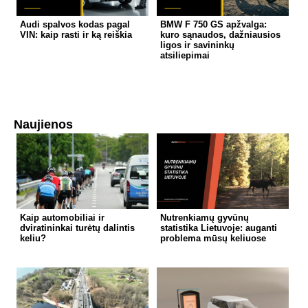
Audi spalvos kodas pagal
BMW F 750 GS apžvalga:
VIN: kaip rasti ir ką reiškia
kuro sąnaudos, dažniausios
ligos ir savininkų
atsiliepimai
Naujienos
Kaip automobiliai ir
Nutrenkiamų gyvūnų
dviratininkai turėtų dalintis
statistika Lietuvoje: auganti
keliu?
problema mūsų keliuose