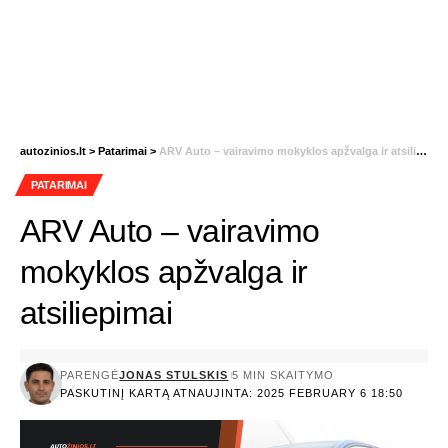
autozinios.lt
>
Patarimai
>
ARV Auto – vairavimo mokyklos apžvalga ir atsiliepimai
PATARIMAI
ARV Auto – vairavimo
mokyklos apžvalga ir
atsiliepimai
PARENGĖ
JONAS STULSKIS
5 MIN SKAITYMO
PASKUTINĮ KARTĄ ATNAUJINTA: 2025 FEBRUARY 6 18:50