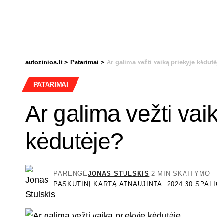
autozinios.lt
>
Patarimai
>
Ar galima vežti vaiką priekyje kėdutė
PATARIMAI
Ar galima vežti vai
kėdutėje?
PARENGĖ
JONAS STULSKIS
2 MIN SKAITYMO
PASKUTINĮ KARTĄ ATNAUJINTA: 2024 30 SPALI