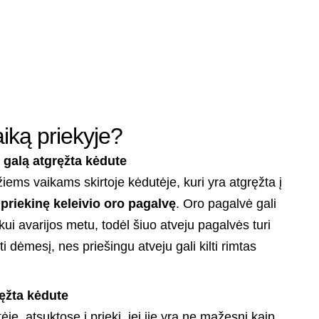
iką priekyje?
galą atgręžta kėdute
ems vaikams skirtoje kėdutėje, kuri yra atgręžta į
 priekinę keleivio oro pagalvę
. Oro pagalvė gali
ui avarijos metu, todėl šiuo atveju pagalvės turi
i dėmesį, nes priešingu atveju gali kilti rimtas
ręžta kėdute
ėje, atsuktose į priekį, jei jie yra ne mažesni kaip