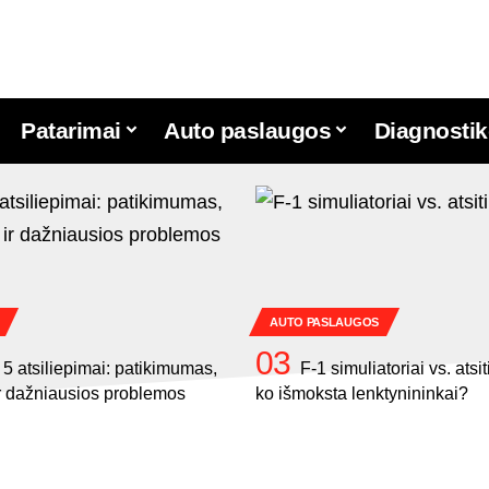
Patarimai
Auto paslaugos
Diagnostik
AUTO PASLAUGOS
 atsiliepimai: patikimumas,
F-1 simuliatoriai vs. atsi
ir dažniausios problemos
ko išmoksta lenktynininkai?