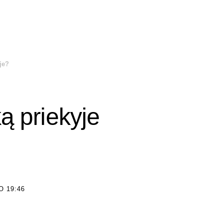
je?
ką priekyje
O 19:46