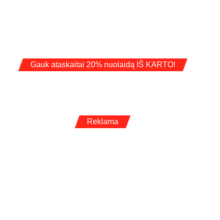
Gauk ataskaitai 20% nuolaidą IŠ KARTO!
Reklama