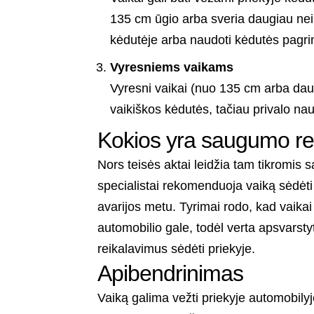
135 cm ūgio arba sveria daugiau nei 3
kėdutėje arba naudoti kėdutės pagrind
Vyresniems vaikams
Vyresni vaikai (nuo 135 cm arba daug
vaikiškos kėdutės, tačiau privalo na
Kokios yra saugumo r
Nors teisės aktai leidžia tam tikromis 
specialistai rekomenduoja vaiką sėdėti
avarijos metu. Tyrimai rodo, kad vaikai
automobilio gale, todėl verta apsvarstyt
reikalavimus sėdėti priekyje.
Apibendrinimas
Vaiką galima vežti priekyje automobilyj