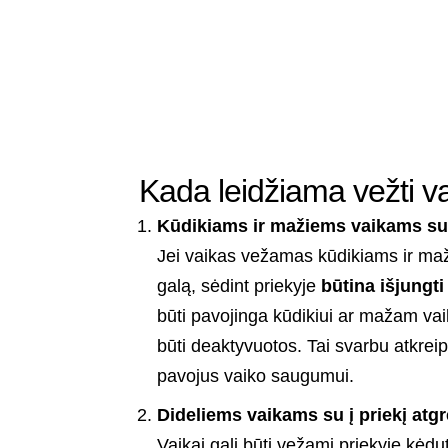
Kada leidžiama vežti va
Kūdikiams ir mažiems vaikams su 
Jei vaikas vežamas kūdikiams ir maži
galą, sėdint priekyje
būtina išjungti
būti pavojinga kūdikiui ar mažam vaik
būti deaktyvuotos. Tai svarbu atkreipt
pavojus vaiko saugumui.
Dideliems vaikams su į priekį atg
Vaikai gali būti vežami priekyje kėdut