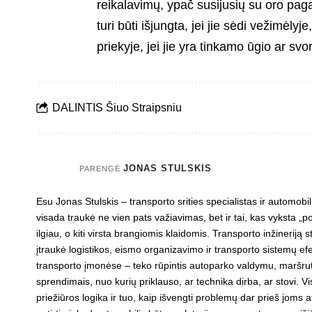
reikalavimų, ypač susijusių su oro pa
turi būti išjungta, jei jie sėdi vežimėlyj
priekyje, jei jie yra tinkamo ūgio ar sv
DALINTIS Šiuo Straipsniu
JONAS STULSKIS
PARENGĖ
Esu Jonas Stulskis – transporto srities specialistas ir automob
visada traukė ne vien pats važiavimas, bet ir tai, kas vyksta „p
ilgiau, o kiti virsta brangiomis klaidomis. Transporto inžineriją
įtraukė logistikos, eismo organizavimo ir transporto sistemų e
transporto įmonėse – teko rūpintis autoparko valdymu, maršrut
sprendimais, nuo kurių priklauso, ar technika dirba, ar stovi. 
priežiūros logika ir tuo, kaip išvengti problemų dar prieš joms at