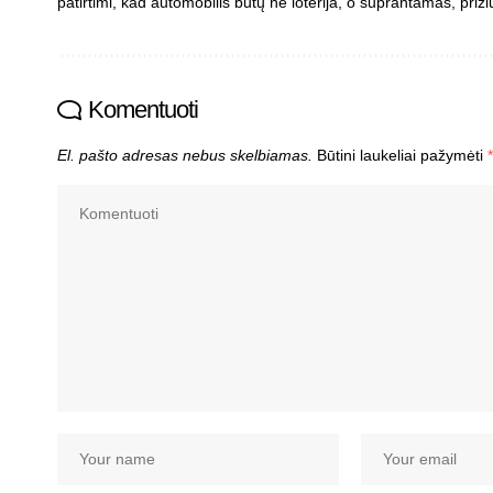
patirtimi, kad automobilis būtų ne loterija, o suprantamas, priži
Komentuoti
El. pašto adresas nebus skelbiamas.
Būtini laukeliai pažymėti
*