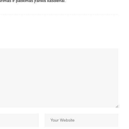
ūrimas ir patikimas įrankis kasdienai.