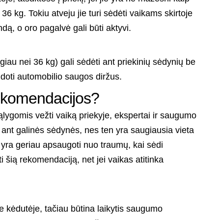
6 kg. Tokiu atveju jie turi sėdėti vaikams skirtoje
ą, o oro pagalvė gali būti aktyvi.
iau nei 36 kg) gali sėdėti ant priekinių sėdynių be
udoti automobilio saugos diržus.
ekomendacijos?
sąlygomis vežti vaiką priekyje, ekspertai ir saugumo
 ant galinės sėdynės, nes ten yra saugiausia vieta
 yra geriau apsaugoti nuo traumų, kai sėdi
i šią rekomendaciją, net jei vaikas atitinka
e kėdutėje, tačiau būtina laikytis saugumo