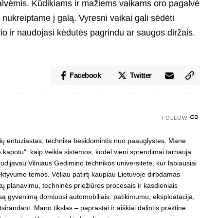
galvėmis. Kūdikiams ir mažiems vaikams oro pagalvė
e, nukreiptame į galą. Vyresni vaikai gali sėdėti
orio ir naudojasi kėdutės pagrindu ar saugos diržais.
Facebook
Twitter
FOLLOW:
ilių entuziastas, technika besidomintis nuo paauglystės. Mane
o kapotu“: kaip veikia sistemos, kodėl vieni sprendimai tarnauja
 studijavau Vilniaus Gedimino technikos universitete, kur labiausiai
fektyvumo temos. Vėliau patirtį kaupiau Lietuvoje dirbdamas
ų planavimu, techninės priežiūros procesais ir kasdieniais
Visą gyvenimą domiuosi automobiliais: patikimumu, eksploatacija,
sirandant. Mano tikslas – paprastai ir aiškiai dalintis praktine