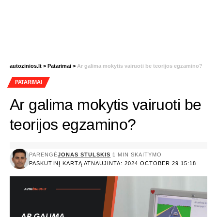
autozinios.lt
>
Patarimai
>
Ar galima mokytis vairuoti be teorijos egzamino?
PATARIMAI
Ar galima mokytis vairuoti be
teorijos egzamino?
PARENGĖ
JONAS STULSKIS
1 MIN SKAITYMO
PASKUTINĮ KARTĄ ATNAUJINTA: 2024 OCTOBER 29 15:18