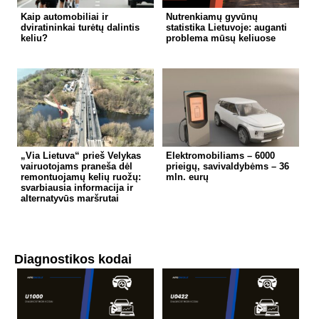
Kaip automobiliai ir
Nutrenkiamų gyvūnų
dviratininkai turėtų dalintis
statistika Lietuvoje: auganti
keliu?
problema mūsų keliuose
„Via Lietuva“ prieš Velykas
Elektromobiliams – 6000
vairuotojams praneša dėl
prieigų, savivaldybėms – 36
remontuojamų kelių ruožų:
mln. eurų
svarbiausia informacija ir
alternatyvūs maršrutai
Diagnostikos kodai