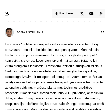
Facebook
JONAS STULSKIS
Esu Jonas Stulskis – transporto srities specialistas ir automobilių
entuziastas, technika besidomintis nuo paauglystės. Mane visada
traukė ne vien pats važiavimas, bet ir tai, kas vyksta „po kapotu“:
kaip veikia sistemos, kodėl vieni sprendimai tarnauja ilgiau, o kiti
virsta brangiomis klaidomis. Transporto inžineriją studijavau Vilniaus
Gedimino technikos universitete, kur labiausiai įtraukė logistikos,
eismo organizavimo ir transporto sistemų efektyvumo temos. Vėliau
patirtį kaupiau Lietuvoje dirbdamas transporto įmonėse – teko rūpintis
autoparko valdymu, maršrutų planavimu, techninės priežiūros
procesais ir kasdieniais sprendimais, nuo kurių priklauso, ar technika
dirba, ar stovi. Visą gyvenimą domiuosi automobiliais: patikimumu,
eksploatacija, priežiūros logika ir tuo, kaip išvengti problemų dar prieš
joms atsirandant. Mano tikslas – paprastai ir aiškiai dalintis praktine