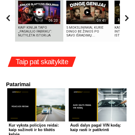
06:20
09:41
KAIP KINIJA TAPO
5 MOKSLININKAI, KURIE
KAS SUKŪRĖ 
„PASAULIO FABRIKU“:
DINGO BE ŽINIOS PO
INTELEKTĄ? 
NUTYLĖTA ISTORIJA
SAVO IŠRADIMŲ:...
ISTORIJA IR 
Taip pat skaitykite
Patarimai
Kur vyksta policijos reidai:
Audi dalys pagal VIN kodą:
kaip sužinoti ir ko tikėtis
kaip rasti ir patikrinti
kelyje