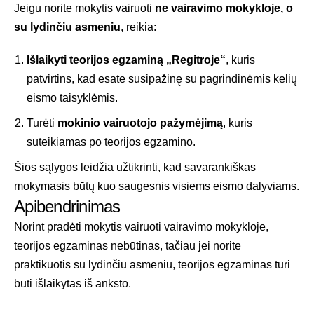
Jeigu norite mokytis vairuoti
ne vairavimo mokykloje, o
su lydinčiu asmeniu
, reikia:
Išlaikyti teorijos egzaminą „Regitroje“
, kuris
patvirtins, kad esate susipažinę su pagrindinėmis kelių
eismo taisyklėmis.
Turėti
mokinio vairuotojo pažymėjimą
, kuris
suteikiamas po teorijos egzamino.
Šios sąlygos leidžia užtikrinti, kad savarankiškas
mokymasis būtų kuo saugesnis visiems eismo dalyviams.
Apibendrinimas
Norint pradėti mokytis vairuoti vairavimo mokykloje,
teorijos egzaminas nebūtinas, tačiau jei norite
praktikuotis su lydinčiu asmeniu, teorijos egzaminas turi
būti išlaikytas iš anksto.