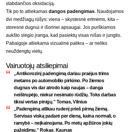
stabdančios oksidaciją.
Tik po to atliekamas
dangos padengimas
. Naudojamos
dvi medžiagų rūšys: viena – skystesnė ertmėms, kita –
storesnė dugnui ir išorinei apsaugai. Jos purškiamos
aukšto slėgio įranga, kad pasiektų visas nišas ir jungtis.
Pabaigoje atliekama vizualinė patikra – ar neliko
neuždengtų vietų.
Vairuotojų atsiliepimai
„Antikorozinį padengimą dariau praėjus trims
metams po automobilio pirkimo. Po žiemos
dugnas vis dar atrodo kaip naujas – danga
neištrupėjo, niekur nesimato rūdžių. Toks darbas
tikrai vertas pinigų.“ Tomas, Vilnius
„Padengimą atlikau rudenį prieš pirmą žiemą.
Servisas viską padarė per dieną, kaina normali, o
ramybė – neįkainojama. Po metų apžiūros jokių
pažeidimų.“ Rokas, Kaunas