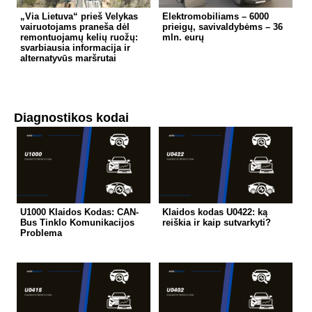
„Via Lietuva“ prieš Velykas
Elektromobiliams – 6000
vairuotojams praneša dėl
prieigų, savivaldybėms – 36
remontuojamų kelių ruožų:
mln. eurų
svarbiausia informacija ir
alternatyvūs maršrutai
Diagnostikos kodai
U1000 Klaidos Kodas: CAN-
Klaidos kodas U0422: ką
Bus Tinklo Komunikacijos
reiškia ir kaip sutvarkyti?
Problema