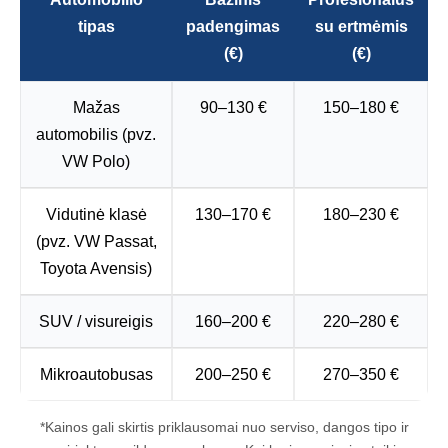
tipas
padengimas
su ertmėmis
(€)
(€)
Mažas
90–130 €
150–180 €
automobilis (pvz.
VW Polo)
Vidutinė klasė
130–170 €
180–230 €
(pvz. VW Passat,
Toyota Avensis)
SUV / visureigis
160–200 €
220–280 €
Mikroautobusas
200–250 €
270–350 €
*Kainos gali skirtis priklausomai nuo serviso, dangos tipo ir