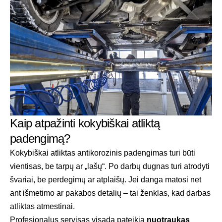
Kaip atpažinti kokybiškai atliktą
padengimą?
Kokybiškai atliktas antikorozinis padengimas turi būti
vientisas, be tarpų ar „lašų“. Po darbų dugnas turi atrodyti
švariai, be perdegimų ar atplaišų. Jei danga matosi net
ant išmetimo ar pakabos detalių – tai ženklas, kad darbas
atliktas atmestinai.
Profesionalus servisas visada pateikia
nuotraukas