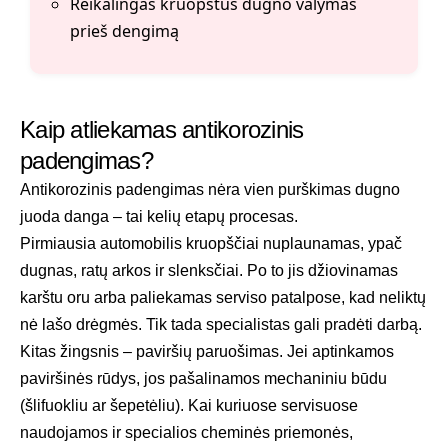
Reikalingas kruopštus dugno valymas
prieš dengimą
Kaip atliekamas antikorozinis
padengimas?
Antikorozinis padengimas nėra vien purškimas dugno
juoda danga – tai kelių etapų procesas.
Pirmiausia automobilis kruopščiai nuplaunamas, ypač
dugnas, ratų arkos ir slenksčiai. Po to jis džiovinamas
karštu oru arba paliekamas serviso patalpose, kad neliktų
nė lašo drėgmės. Tik tada specialistas gali pradėti darbą.
Kitas žingsnis – paviršių paruošimas. Jei aptinkamos
paviršinės rūdys, jos pašalinamos mechaniniu būdu
(šlifuokliu ar šepetėliu). Kai kuriuose servisuose
naudojamos ir specialios cheminės priemonės,