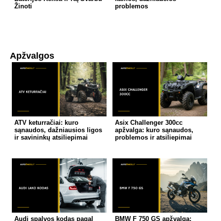
Žinoti
problemos
Apžvalgos
ATV keturračiai: kuro
Asix Challenger 300cc
sąnaudos, dažniausios ligos
apžvalga: kuro sąnaudos,
ir savininkų atsiliepimai
problemos ir atsiliepimai
Audi spalvos kodas pagal
BMW F 750 GS apžvalga: