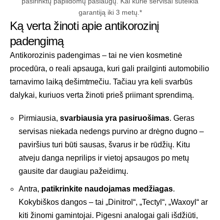
pasirinktų papildomų paslaugų. Kai kurie servisai suteikia
garantiją iki 3 metų.*
Ką verta žinoti apie antikorozinį
padengimą
Antikorozinis padengimas – tai ne vien kosmetinė
procedūra, o reali apsauga, kuri gali prailginti automobilio
tarnavimo laiką dešimtmečiu. Tačiau yra keli svarbūs
dalykai, kuriuos verta žinoti prieš priimant sprendimą.
Pirmiausia,
svarbiausia yra pasiruošimas
. Geras
servisas niekada nedengs purvino ar drėgno dugno –
paviršius turi būti sausas, švarus ir be rūdžių. Kitu
atveju danga neprilips ir vietoj apsaugos po metų
gausite dar daugiau pažeidimų.
Antra,
patikrinkite naudojamas medžiagas
.
Kokybiškos dangos – tai „Dinitrol“, „Tectyl“, „Waxoyl“ ar
kiti žinomi gamintojai. Pigesni analogai gali išdžiūti,