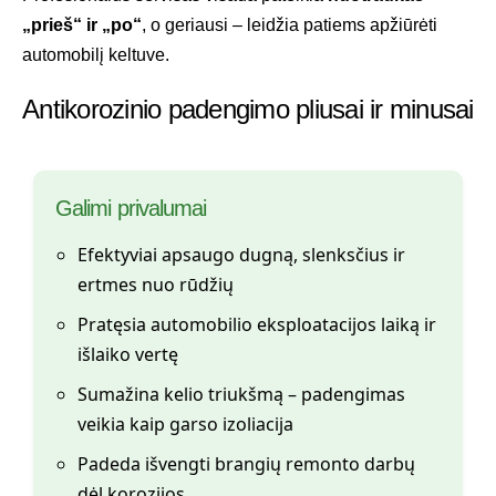
„prieš“ ir „po“
, o geriausi – leidžia patiems apžiūrėti
automobilį keltuve.
Antikorozinio padengimo pliusai ir minusai
Galimi privalumai
Efektyviai apsaugo dugną, slenksčius ir
ertmes nuo rūdžių
Pratęsia automobilio eksploatacijos laiką ir
išlaiko vertę
Sumažina kelio triukšmą – padengimas
veikia kaip garso izoliacija
Padeda išvengti brangių remonto darbų
dėl korozijos