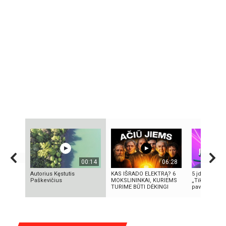
00:14
06:28
Autorius Kęstutis
KAS IŠRADO ELEKTRĄ? 6
5 įdomūs fak
Paškevičius
MOKSLININKAI, KURIEMS
„TikTok“: ką 
TURIME BŪTI DĖKINGI
pavadinimas i