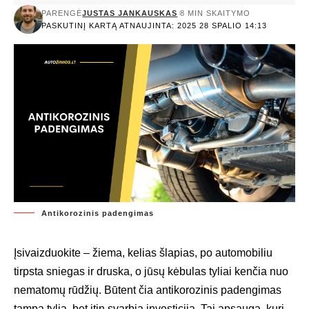
PARENGĖ
JUSTAS JANKAUSKAS
8 MIN SKAITYMO
PASKUTINĮ KARTĄ ATNAUJINTA: 2025 28 SPALIO 14:13
Antikorozinis padengimas
Įsivaizduokite – žiema, kelias šlapias, po automobiliu
tirpsta sniegas ir druska, o jūsų kėbulas tyliai kenčia nuo
nematomų rūdžių. Būtent čia antikorozinis padengimas
tampa tylia, bet itin svarbia investicija. Tai apsauga, kuri