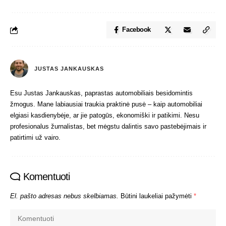
Facebook
JUSTAS JANKAUSKAS
Esu Justas Jankauskas, paprastas automobiliais besidomintis
žmogus. Mane labiausiai traukia praktinė pusė – kaip automobiliai
elgiasi kasdienybėje, ar jie patogūs, ekonomiški ir patikimi. Nesu
profesionalus žurnalistas, bet mėgstu dalintis savo pastebėjimais ir
patirtimi už vairo.
Komentuoti
El. pašto adresas nebus skelbiamas.
Būtini laukeliai pažymėti
*