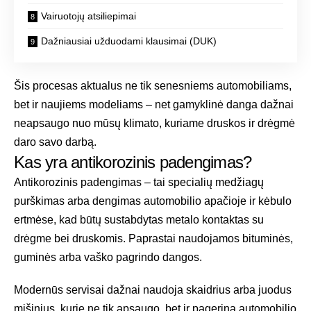
Vairuotojų atsiliepimai
Dažniausiai užduodami klausimai (DUK)
Šis procesas aktualus ne tik senesniems automobiliams,
bet ir naujiems modeliams – net gamyklinė danga dažnai
neapsaugo nuo mūsų klimato, kuriame druskos ir drėgmė
daro savo darbą.
Kas yra antikorozinis padengimas?
Antikorozinis padengimas – tai specialių medžiagų
purškimas arba dengimas automobilio apačioje ir kėbulo
ertmėse, kad būtų sustabdytas metalo kontaktas su
drėgme bei druskomis. Paprastai naudojamos bituminės,
guminės arba vaško pagrindo dangos.
Modernūs servisai dažnai naudoja skaidrius arba juodus
mišinius, kurie ne tik apsaugo, bet ir pagerina automobilio