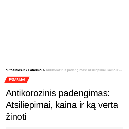
autozinios.lt
>
Patarimai
>
Antikorozinis padengimas: Atsiliepimai, kaina ir ką verta žinoti
PATARIMAI
Antikorozinis padengimas:
Atsiliepimai, kaina ir ką verta
žinoti