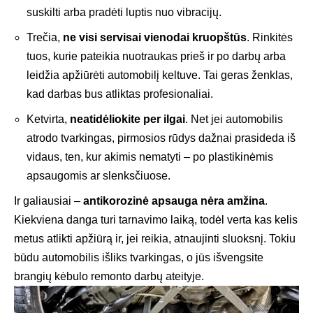
suskilti arba pradėti luptis nuo vibracijų.
Trečia,
ne visi servisai vienodai kruopštūs
. Rinkitės
tuos, kurie pateikia nuotraukas prieš ir po darbų arba
leidžia apžiūrėti automobilį keltuve. Tai geras ženklas,
kad darbas bus atliktas profesionaliai.
Ketvirta,
neatidėliokite per ilgai
. Net jei automobilis
atrodo tvarkingas, pirmosios rūdys dažnai prasideda iš
vidaus, ten, kur akimis nematyti – po plastikinėmis
apsaugomis ar slenksčiuose.
Ir galiausiai –
antikorozinė apsauga nėra amžina
.
Kiekviena danga turi tarnavimo laiką, todėl verta kas kelis
metus atlikti apžiūrą ir, jei reikia, atnaujinti sluoksnį. Tokiu
būdu automobilis išliks tvarkingas, o jūs išvengsite
brangių kėbulo remonto darbų ateityje.