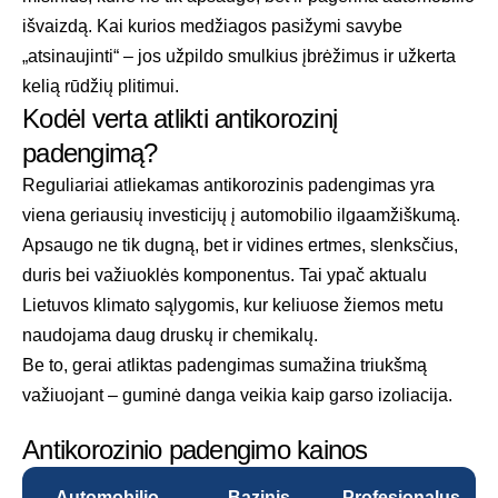
išvaizdą. Kai kurios medžiagos pasižymi savybe
„atsinaujinti“ – jos užpildo smulkius įbrėžimus ir užkerta
kelią rūdžių plitimui.
Kodėl verta atlikti antikorozinį
padengimą?
Reguliariai atliekamas antikorozinis padengimas yra
viena geriausių investicijų į automobilio ilgaamžiškumą.
Apsaugo ne tik dugną, bet ir vidines ertmes, slenksčius,
duris bei važiuoklės komponentus. Tai ypač aktualu
Lietuvos klimato sąlygomis, kur keliuose žiemos metu
naudojama daug druskų ir chemikalų.
Be to, gerai atliktas padengimas sumažina triukšmą
važiuojant – guminė danga veikia kaip garso izoliacija.
Antikorozinio padengimo kainos
Automobilio
Bazinis
Profesionalus