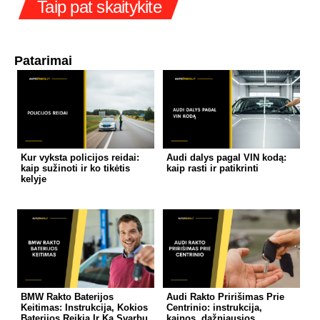
Taip pat skaitykite
Patarimai
Kur vyksta policijos reidai:
Audi dalys pagal VIN kodą:
kaip sužinoti ir ko tikėtis
kaip rasti ir patikrinti
kelyje
BMW Rakto Baterijos
Audi Rakto Pririšimas Prie
Keitimas: Instrukcija, Kokios
Centrinio: instrukcija,
Baterijos Reikia Ir Ką Svarbu
kainos, dažniausios