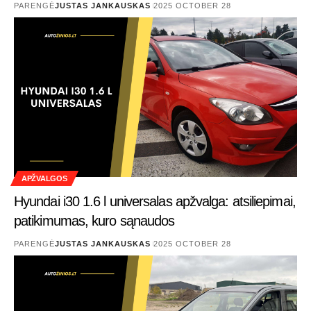
PARENGĖ
JUSTAS JANKAUSKAS
2025 OCTOBER 28
APŽVALGOS
Hyundai i30 1.6 l universalas apžvalga: atsiliepimai,
patikimumas, kuro sąnaudos
PARENGĖ
JUSTAS JANKAUSKAS
2025 OCTOBER 28