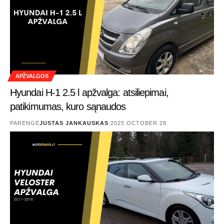
APŽVALGOS
Hyundai H-1 2.5 l apžvalga: atsiliepimai,
patikimumas, kuro sąnaudos
PARENGĖ
JUSTAS JANKAUSKAS
2025 OCTOBER 28