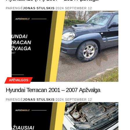
PARENGĖ
JONAS STULSKIS
2024 SEPTEMBER 12
APŽVALGOS
Hyundai Terracan 2001 – 2007 Apžvalga
PARENGĖ
JONAS STULSKIS
2024 SEPTEMBER 12