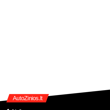
AutoZinios.lt