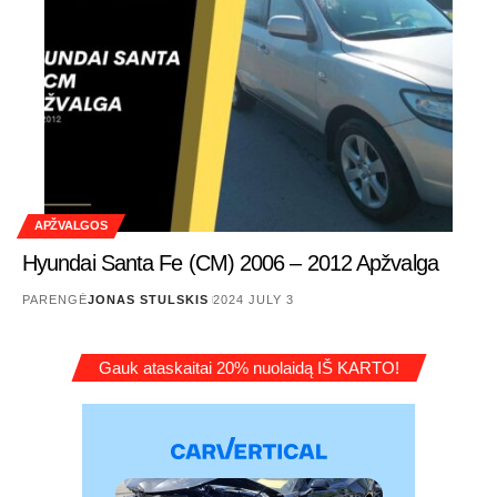
APŽVALGOS
Hyundai Santa Fe (CM) 2006 – 2012 Apžvalga
PARENGĖ
JONAS STULSKIS
2024 JULY 3
Gauk ataskaitai 20% nuolaidą IŠ KARTO!