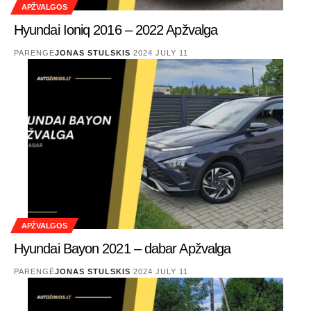
APŽVALGOS
Hyundai Ioniq 2016 – 2022 Apžvalga
PARENGĖ
JONAS STULSKIS
2024 JULY 11
APŽVALGOS
Hyundai Bayon 2021 – dabar Apžvalga
PARENGĖ
JONAS STULSKIS
2024 JULY 11