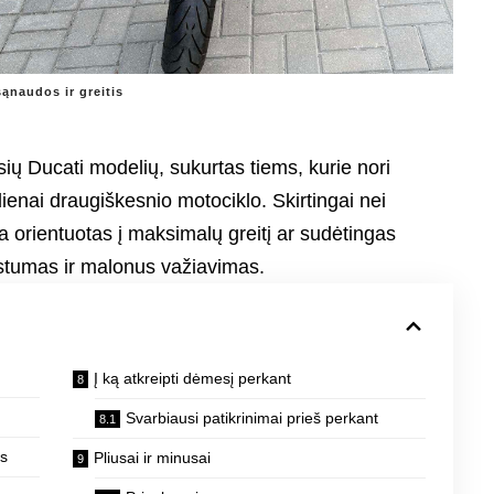
sąnaudos ir greitis
ų Ducati modelių, sukurtas tiems, kurie nori
ienai draugiškesnio motociklo. Skirtingai nei
a orientuotas į maksimalų greitį ar sudėtingas
astumas ir malonus važiavimas.
Į ką atkreipti dėmesį perkant
Svarbiausi patikrinimai prieš perkant
ys
Pliusai ir minusai