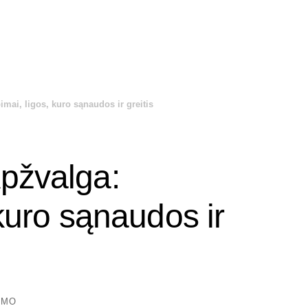
imai, ligos, kuro sąnaudos ir greitis
pžvalga:
 kuro sąnaudos ir
YMO