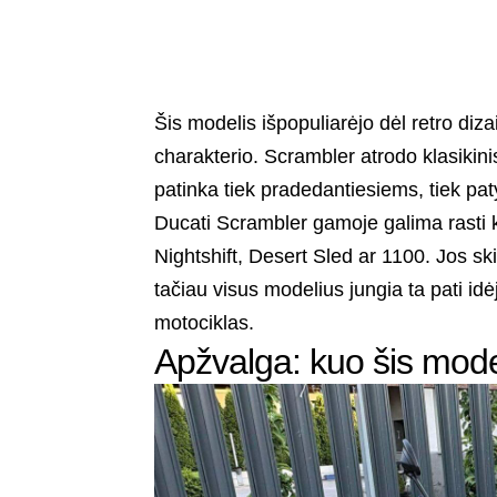
Šis modelis išpopuliarėjo dėl retro di
charakterio. Scrambler atrodo klasikini
patinka tiek pradedantiesiems, tiek pa
Ducati Scrambler gamoje galima rasti kel
Nightshift, Desert Sled ar 1100. Jos ski
tačiau visus modelius jungia ta pati idė
motociklas.
Apžvalga: kuo šis model