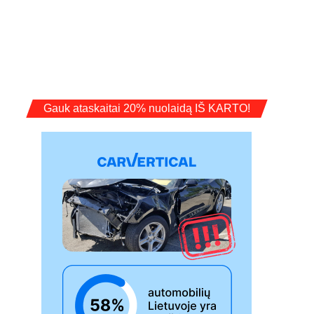
Gauk ataskaitai 20% nuolaidą IŠ KARTO!