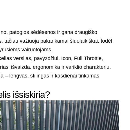
zaino, patogios sėdėsenos ir gana draugiško
s, tačiau važiuoja pakankamai šiuolaikiškai, todėl
tyrusiems vairuotojams.
ias versijas, pavyzdžiui, Icon, Full Throttle,
riasi išvaizda, ergonomika ir variklio charakteriu,
ja – lengvas, stilingas ir kasdienai tinkamas
is išsiskiria?