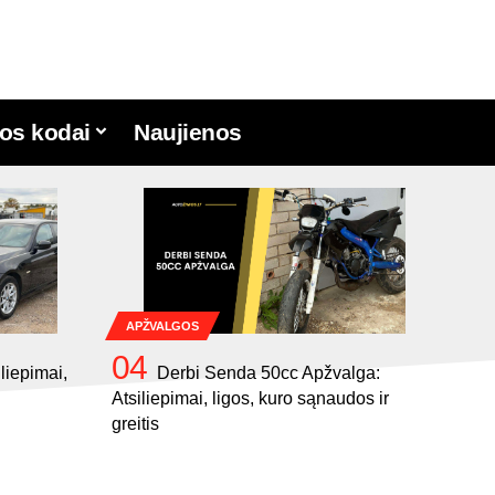
os kodai
Naujienos
APŽVALGOS
liepimai,
Derbi Senda 50cc Apžvalga:
Atsiliepimai, ligos, kuro sąnaudos ir
greitis