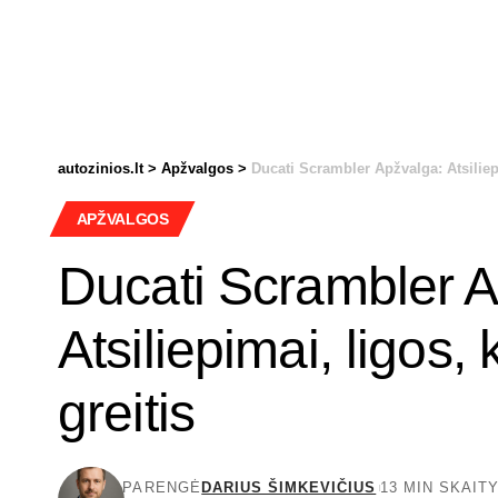
autozinios.lt
>
Apžvalgos
>
Ducati Scrambler Apžvalga: Atsiliep
APŽVALGOS
Ducati Scrambler A
Atsiliepimai, ligos,
greitis
PARENGĖ
DARIUS ŠIMKEVIČIUS
13 MIN SKAIT