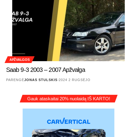
APŽVALGOS
Saab 9-3 2003 – 2007 Apžvalga
PARENGĖ
JONAS STULSKIS
2024 2 RUGSĖJO
Gauk ataskaitai 20% nuolaidą IŠ KARTO!