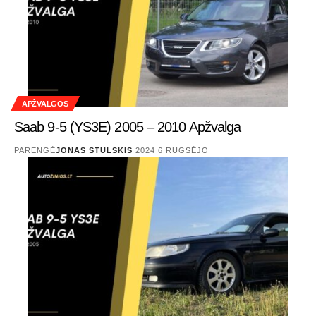
APŽVALGOS
Saab 9-5 (YS3E) 2005 – 2010 Apžvalga
PARENGĖ
JONAS STULSKIS
2024 6 RUGSĖJO